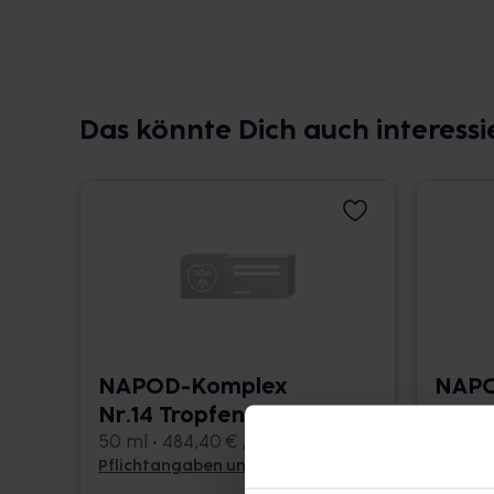
Das könnte Dich auch interessi
NAPOD-Komplex
NAPO
Nr.14 Tropfen
Nr.61
50 ml • 484,40 € / l
50 ml •
Pflichtangaben und Details
Pflicht