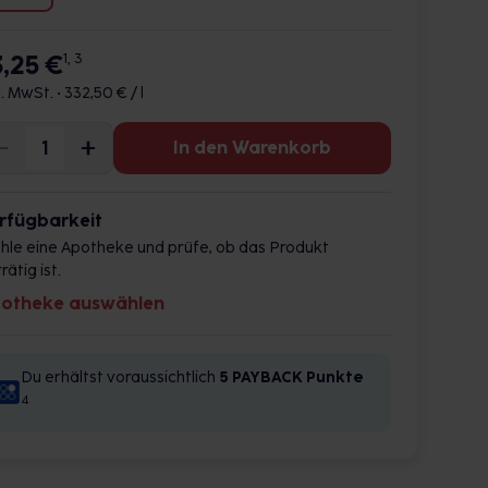
3,25 €
1, 3
l. MwSt. •
332,50 € / l
In den Warenkorb
rfügbarkeit
hle eine Apotheke und prüfe, ob das Produkt
rätig ist.
otheke auswählen
Du erhältst voraussichtlich
5 PAYBACK
Punkte
4