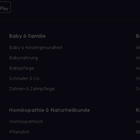
Baby & Familie
B
Baby & Kindergesundheit
A
Babynahrung
A
Babypflege
A
Schnuller & Co.
H
Zahnen & Zahnpflege
D
Homöopathie & Naturheilkunde
K
Homöopathisch
A
Pflanzlich
B