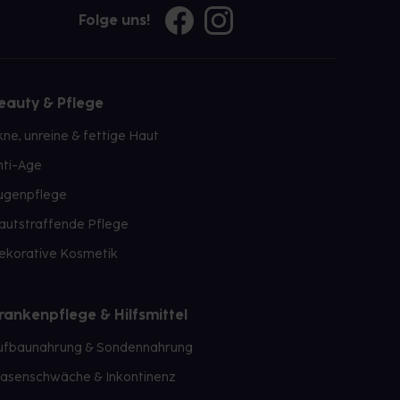
Folge uns!
eauty & Pflege
kne, unreine & fettige Haut
nti-Age
ugenpflege
autstraffende Pflege
ekorative Kosmetik
rankenpflege & Hilfsmittel
ufbaunahrung & Sondennahrung
lasenschwäche & Inkontinenz