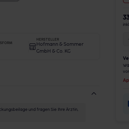
3
ink
HERSTELLER
GSFORM
Hofmann & Sommer
GmbH & Co. KG
Ve
Wä
vor
Ap
kungsbeilage und fragen Sie Ihre Ärztin,