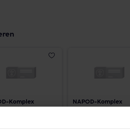
eren
D-Komplex
NAPOD-Komplex
4 Tropfen
Nr.144 Tropfen
 379,60 € / l
50 ml • 432,40 € / l
angaben und Details
Pflichtangaben und Details