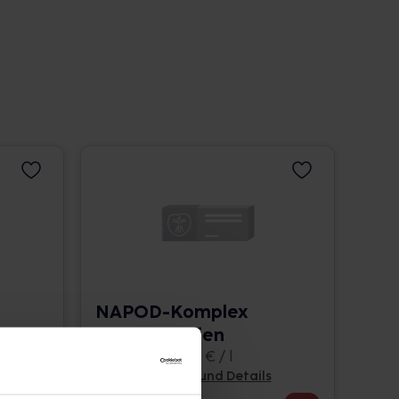
NAPOD-Komplex
Nr.145 Tropfen
100 ml • 340,60 € / l
Pflichtangaben und Details