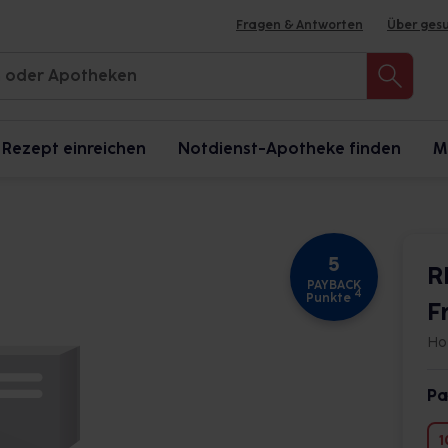
Fragen & Antworten
Über ges
Rezept einreichen
Notdienst-Apotheke finden
M
5
R
PAYBACK
4
Punkte
F
Ho
Pa
1