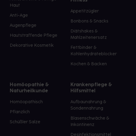
Haut
Appetitzügler
Anti-Age
Bonbons & Snacks
Augenpflege
Diätshakes &
Hautstraffende Pflege
Mahlzeitenersatz
Dekorative Kosmetik
Fettbinder &
Kohlenhydrateblocker
Kochen & Backen
Homöopathie &
Krankenpflege &
Naturheilkunde
Hilfsmittel
Homöopathisch
Aufbaunahrung &
Sondennahrung
Pflanzlich
Blasenschwäche &
Schüßler Salze
Inkontinenz
Desinfektionsmittel