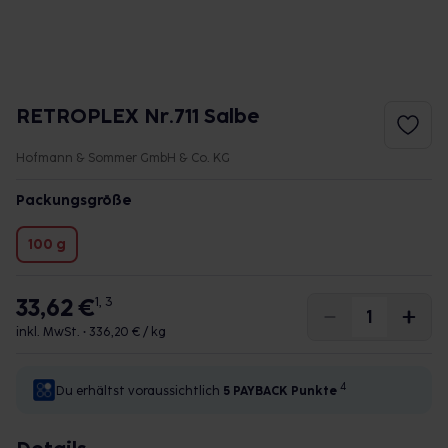
RETROPLEX Nr.711 Salbe
Hofmann & Sommer GmbH & Co. KG
Packungsgröße
100 g
33,62 €
1, 3
inkl. MwSt. •
336,20 € / kg
4
Du erhältst voraussichtlich
5 PAYBACK
Punkte