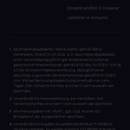
Einnehmehilfen & Dosierer
Gehhilfen & Korsetts
1
Apothekenabgabepreis: Verkaufspreis gemäß ABDA-
Datenbank, Stand 01.08.2026, d. h. Apothekenabgabepreis
nicht verschreibungspflichtiger Medikamente zulasten
gesetzlicher Krankenkassen gemäß § 129 Abs. 5a SGB V i.V.m §§
2,3 der Arzneimittelpreisverordnung, abzüglich eines
Abschlags zugunsten der Krankenkasse gemäß § 130 SGB V
i.H.v. 5% bei Rechnungsbegleichung innerhalb von zehn
Tagen. Der tatsächliche Preis erscheint nach Auswahl der
Apotheke.
2
Unverbindliche Preisempfehlung des Herstellers. Der
tatsächliche Preis erscheint nach Auswahl der Apotheke.
3
Alle Preisangaben inkl. MwSt., ggf. zzgl. Kosten für
Bringdienst der ausgewählten Apotheke.
4
Unverbindliche Angabe. Es werden pro Produkt 5 PAYBACK
°Punkte vergeben. Es werden maximal 100 PAYBACK Punkte