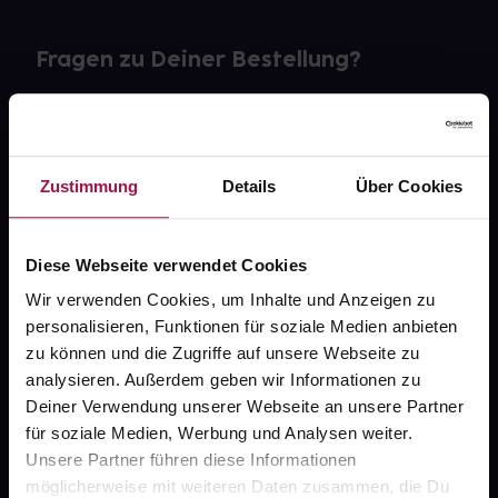
Fragen zu Deiner Bestellung?
Kontakt
FAQ
Zustimmung
Details
Über Cookies
Widerrufsformular
Diese Webseite verwendet Cookies
Wir verwenden Cookies, um Inhalte und Anzeigen zu
personalisieren, Funktionen für soziale Medien anbieten
gesund.de
zu können und die Zugriffe auf unsere Webseite zu
analysieren. Außerdem geben wir Informationen zu
Über uns
Deiner Verwendung unserer Webseite an unsere Partner
Karriere
für soziale Medien, Werbung und Analysen weiter.
Unsere Partner führen diese Informationen
Newsletter
möglicherweise mit weiteren Daten zusammen, die Du