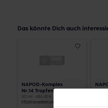
Das könnte Dich auch interessi
NAPOD-Komplex
NAPO
Nr.14 Tropfen
Nr.61
50 ml • 484,40 € / l
50 ml •
Pflichtangaben und Details
Pflicht