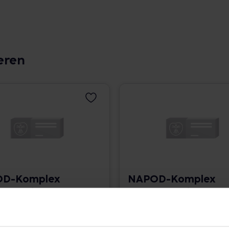
eren
D-Komplex
NAPOD-Komplex
4 Tropfen
Nr.144 Tropfen
 379,60 € / l
50 ml • 432,40 € / l
angaben und Details
Pflichtangaben und Details