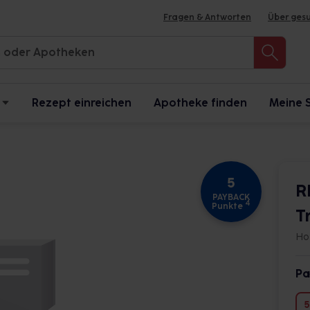
Fragen & Antworten
Über ges
Rezept einreichen
Apotheke finden
Meine 
5
R
PAYBACK
4
Punkte
T
Ho
Pa
5