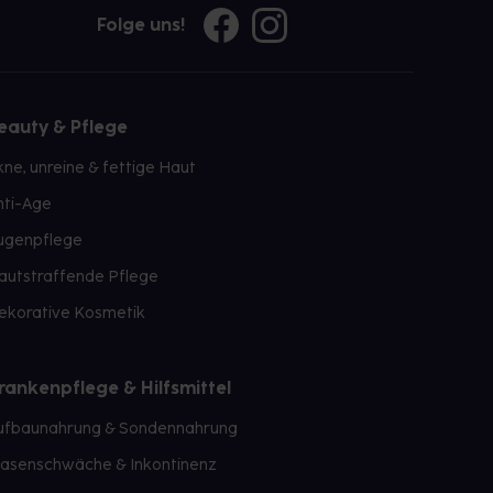
Folge uns!
eauty & Pflege
kne, unreine & fettige Haut
nti-Age
ugenpflege
autstraffende Pflege
ekorative Kosmetik
rankenpflege & Hilfsmittel
ufbaunahrung & Sondennahrung
lasenschwäche & Inkontinenz