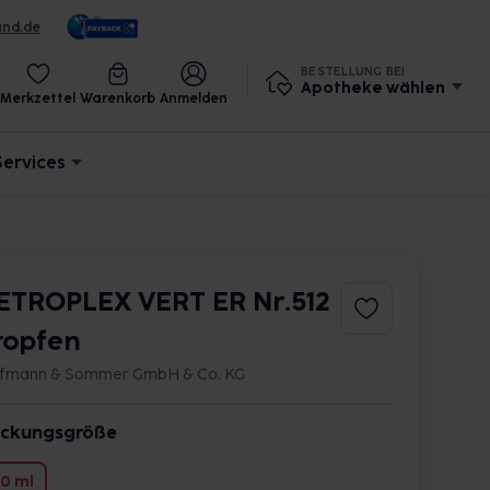
und.de
BESTELLUNG BEI
Apotheke wählen
Merkzettel
Warenkorb
Anmelden
Services
ETROPLEX VERT ER Nr.512
ropfen
fmann & Sommer GmbH & Co. KG
ckungsgröße
0 ml