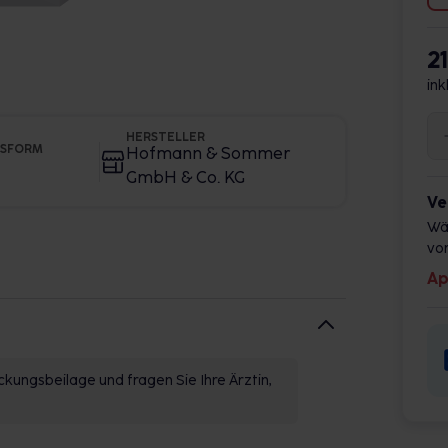
2
ink
HERSTELLER
GSFORM
Hofmann & Sommer
GmbH & Co. KG
Ve
Wä
vor
Ap
kungsbeilage und fragen Sie Ihre Ärztin,