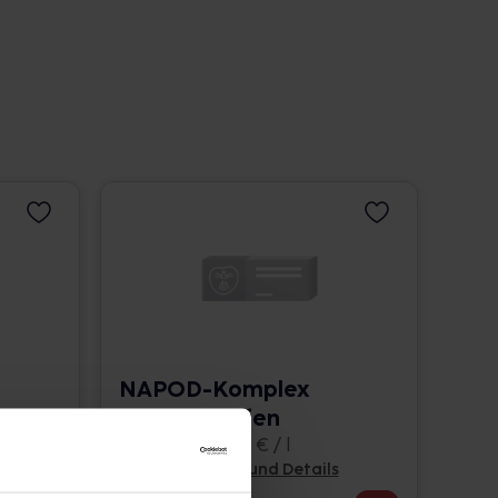
NAPOD-Komplex
Nr.145 Tropfen
100 ml • 340,60 € / l
Pflichtangaben und Details