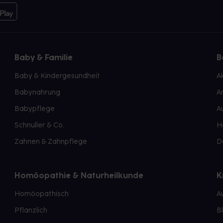
Baby & Familie
B
Baby & Kindergesundheit
A
Babynahrung
A
Babypflege
A
Schnuller & Co.
H
Zahnen & Zahnpflege
D
Homöopathie & Naturheilkunde
K
Homöopathisch
A
Pflanzlich
B