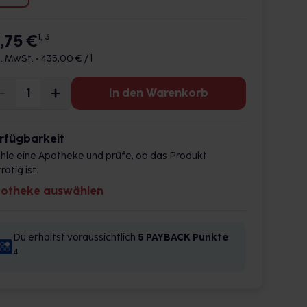
1,75 €
1, 3
l. MwSt. •
435,00 € / l
In den Warenkorb
rfügbarkeit
hle eine Apotheke und prüfe, ob das Produkt
rätig ist.
otheke auswählen
Du erhältst voraussichtlich
5 PAYBACK
Punkte
4