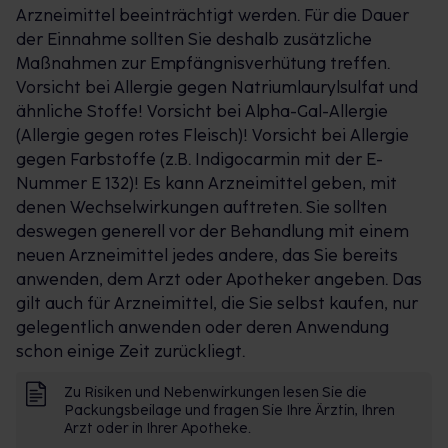
Arzneimittel beeinträchtigt werden. Für die Dauer
nicht aufgenommen und nicht in Fettzellen
der Einnahme sollten Sie deshalb zusätzliche
gespeichert. Bei der Einnahme von Orlistat HEXAL®
Maßnahmen zur Empfängnisverhütung treffen.
gelangt circa 25 % des in der Nahrung enthaltenen
Vorsicht bei Allergie gegen Natriumlaurylsulfat und
Fettes nicht in den Körper. Das unverdaute Fett wird
ähnliche Stoffe! Vorsicht bei Alpha-Gal-Allergie
auf natürlichem Weg ausgeschieden. Das führt auf
(Allergie gegen rotes Fleisch)! Vorsicht bei Allergie
längere Sicht zu einer Gewichtsabnahme. Blutfett-
gegen Farbstoffe (z.B. Indigocarmin mit der E-
und Cholesterinwerte, sowie Blutdruck werden
Nummer E 132)! Es kann Arzneimittel geben, mit
ebenfalls positiv beeinflusst.
denen Wechselwirkungen auftreten. Sie sollten
deswegen generell vor der Behandlung mit einem
ANWENDUNG UND EINNAHME:
neuen Arzneimittel jedes andere, das Sie bereits
anwenden, dem Arzt oder Apotheker angeben. Das
Dreimal täglich eine Kapsel Orlistat HEXAL® 60 mg
gilt auch für Arzneimittel, die Sie selbst kaufen, nur
unmittelbar vor, während oder bis zu 1 Stunde
gelegentlich anwenden oder deren Anwendung
nach jeder Hauptmahlzeit mit etwas Wasser
schon einige Zeit zurückliegt.
einnehmen.
Die empfohlene Fettmenge im Rahmen der Diät
Zu Risiken und Nebenwirkungen lesen Sie die
sollte gleichmäßig auf die drei
Packungsbeilage und fragen Sie Ihre Ärztin, Ihren
kalorienreduzierten Mahlzeiten verteilt sein.
Arzt oder in Ihrer Apotheke.