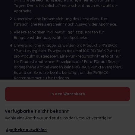
i.H.v. 5% bei Rechnungsbegleichung innerhalb von zehn
Tagen. Der tatsächliche Preis erscheint nach Auswahl der
Gewichtsreduktion erreicht werden kann.
Apotheke.
2
Unverbindliche Preisempfehlung des Herstellers. Der
tatsächliche Preis erscheint nach Auswahl der Apotheke.
3
Alle Preisangaben inkl. MwSt., ggf. zzgl. Kosten für
Bringdienst der ausgewählten Apotheke.
4
Unverbindliche Angabe. Es werden pro Produkt 5 PAYBACK
°Punkte vergeben. Es werden maximal 100 PAYBACK Punkte
pro Produkt ausgegeben. Eine Punktegutschrift erfolgt nur
für Produkte mit einem Einzelpreis ab 2 Euro. Für auf Rezept
abgegebene Artikel werden keine PAYBACK Punkte vergeben.
Es wird ein Benutzerkonto benötigt, um die PAYBACK-
Kartennummer zu hinterlegen.
In den Warenkorb
Betreiber des Portals und verantwortlich: gesund.de GmbH &
Co. KG, HRA 113699, Amtsgericht München
Verfügbarkeit nicht bekannt
© 2026 gesund.de GmbH & Co. KG
Wähle eine Apotheke und prüfe, ob das Produkt vorrätig ist.
Apotheke auswählen