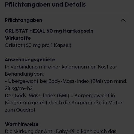
Orlistat ist der einzige Wirkstoff, der für die
Pflichtangaben und Details
medikamentöse Begleittherapie bei Adipositas
empfohlen wird.² Geeignet für übergewichtige
Pflichtangaben
Menschen ab 18 Jahren mit einem BMI (Body-Mass-
ORLISTAT HEXAL 60 mg Hartkapseln
Index) von mind. 28.
Wirkstoffe
Orlistat (60 mg pro 1 Kapsel)
Mit der 3-fach-Wirkung von Orlistat HEXAL® 60 mg
effektiver abnehmen
Anwendungsgebiete
In Verbindung mit einer kalorienarmen Kost zur
Reduziert die Fettaufnahme
Behandlung von:
Verringert die Kalorienzufuhr
- Übergewicht bei Body-Mass-Index (BMI) von mind.
Beschleunigt den Diät-Effekt
28 kg/m~h2
Der Body-Mass-Index (BMI) = Körpergewicht in
Kilogramm geteilt durch die Körpergröße in Meter
Weniger Fett aufnehmen
zum Quadrat
Orlistat HEXAL® 60 mg wirkt als Fettblocker und
hemmt die Fettaufnahme. Es blockiert im Magen-
Warnhinweise
Darm-Trakt diejenigen Enzyme, die Fett spalten.
Die Wirkung der Anti-Baby-Pille kann durch das
Fett das nicht gespalten wird, wird vom Körper auch