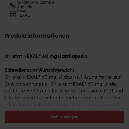
DARREICHUNGSFORM
Kapseln
MARKE
HEXAL
Produktinformationen
Orlistat HEXAL® 60 mg Hartkapseln
Schneller zum Wunschgewicht
Orlistat HEXAL® 60 mg ist das Nr. 1 Arzneimittel zur
Gewichtsabnahme.¹ Orlistat HEXAL® 60 mg ist die
perfekte Ergänzung für eine fettreduzierte Diät und
hilft bis zu 50 % mehr abzunehmen als mit der Diät
allein. Für jeweils 2 Kilo Gewichtsabnahme ergänzt
durch eine Diät und mehr Bewegung kann durch
Mehr anzeigen
Orlistat HEXAL® 60 mg zusätzlich ein weiteres Kilo
abgenommen werden.