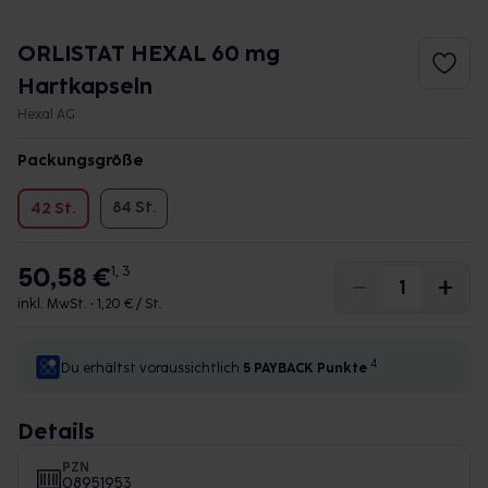
ORLISTAT HEXAL 60 mg
Hartkapseln
Hexal AG
Packungsgröße
84 St.
42 St.
50,58 €
1, 3
inkl. MwSt. •
1,20 € / St.
4
Du erhältst voraussichtlich
5 PAYBACK
Punkte
Details
PZN
08951953