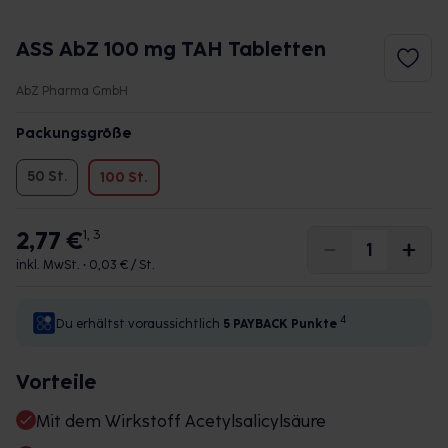
ASS AbZ 100 mg TAH Tabletten
AbZ Pharma GmbH
Packungsgröße
50 St.
100 St.
2,77 €
1, 3
inkl. MwSt. •
0,03 € / St.
4
Du erhältst voraussichtlich
5 PAYBACK
Punkte
Vorteile
Mit dem Wirkstoff Acetylsalicylsäure