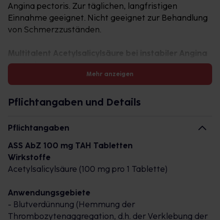
Angina pectoris. Zur täglichen, langfristigen
Einnahme geeignet. Nicht geeignet zur Behandlung
von Schmerzzuständen.
Multitalent Acetylsalicylsäure bei instabiler Angina
pectoris
Mehr anzeigen
ASS-AbZ 100 mg TAH mit dem Wirkstoff
Acetylsalicylsäure ist ein
Thrombozytenaggregationshemmer.
Pflichtangaben und Details
Thrombozyten sind winzige Zellen im Blut und ein
wichtiger Bestandteil für die Blutgerinnung. Haften
Pflichtangaben
Thrombozyten zusammen oder verklumpen, kann
ASS AbZ 100 mg TAH Tabletten
ein Blutgerinnsel (Thrombus) in der Arterie
Wirkstoffe
entstehen. Dadurch wird der Blutfluss gestoppt und
Acetylsalicylsäure (100 mg pro 1 Tablette)
die Sauerstoffzufuhr unterbrochen. Blutgerinnsel in
der Herzregion können zu einem Herzinfarkt oder
Anwendungsgebiete
einer Angina pectoris (Brustenge; Schmerzen im
- Blutverdünnung (Hemmung der
Brustbereich) führen – in der Gehirngegend zu
Thrombozytenaggregation, d.h. der Verklebung der
einem Schlaganfall.