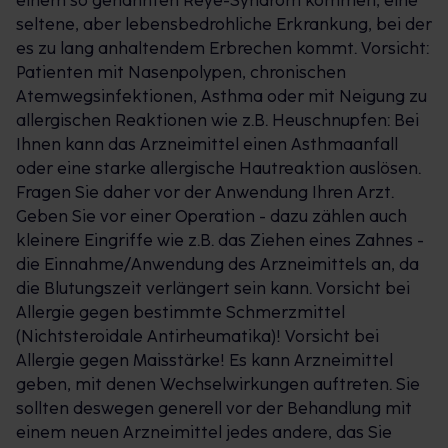
einem so genannten Reye-Syndrom kommen, eine
Schmerzzuständen.
seltene, aber lebensbedrohliche Erkrankung, bei der
es zu lang anhaltendem Erbrechen kommt. Vorsicht:
ASS-AbZ 100 mg TAH Tabletten zur
Patienten mit Nasenpolypen, chronischen
Thromboseprophylaxe
Atemwegsinfektionen, Asthma oder mit Neigung zu
Acetylsalicylsäure wird als Blutverdünner bei
allergischen Reaktionen wie z.B. Heuschnupfen: Bei
Thrombosen genutzt. ASS-AbZ 100 mg TAH
Ihnen kann das Arzneimittel einen Asthmaanfall
Tabletten verhindern das Zusammenkleben der
oder eine starke allergische Hautreaktion auslösen.
Blutplättchen. So wird der Entstehung von
Fragen Sie daher vor der Anwendung Ihren Arzt.
Blutgerinnseln, den sogenannten Thromben,
Geben Sie vor einer Operation - dazu zählen auch
vorgebeugt. Die Tabletten eignen sich zur
kleinere Eingriffe wie z.B. das Ziehen eines Zahnes -
Thromboseprophylaxe. Schlaganfallpatienten
die Einnahme/Anwendung des Arzneimittels an, da
können ASS AbZ 100 mg TAH Tabletten verwenden,
die Blutungszeit verlängert sein kann. Vorsicht bei
um das Thromboserisiko dauerhaft zu senken.
Allergie gegen bestimmte Schmerzmittel
Zudem werden ASS-AbZ 100 mg TAH Tabletten im
(Nichtsteroidale Antirheumatika)! Vorsicht bei
Rahmen einer instabilen Angina pectoris zur
Allergie gegen Maisstärke! Es kann Arzneimittel
Vorbeugung von Mangeldurchblutung im Gehirn (TIA)
geben, mit denen Wechselwirkungen auftreten. Sie
und Hirninfarkten eingesetzt. Aufgrund seiner
sollten deswegen generell vor der Behandlung mit
niedrigen Dosierung sind die
einem neuen Arzneimittel jedes andere, das Sie
thrombozytenaggregationshemmenden Tabletten