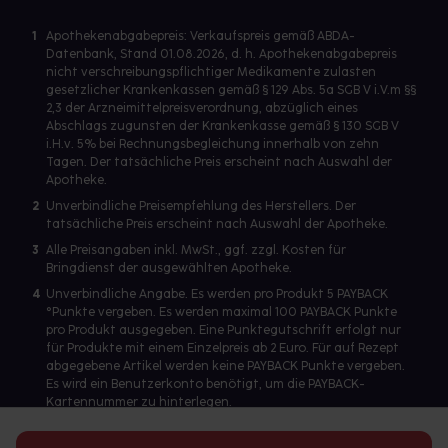
1
Apothekenabgabepreis: Verkaufspreis gemäß ABDA-
Datenbank, Stand 01.08.2026, d. h. Apothekenabgabepreis
nicht verschreibungspflichtiger Medikamente zulasten
gesetzlicher Krankenkassen gemäß § 129 Abs. 5a SGB V i.V.m §§
2,3 der Arzneimittelpreisverordnung, abzüglich eines
Abschlags zugunsten der Krankenkasse gemäß § 130 SGB V
i.H.v. 5% bei Rechnungsbegleichung innerhalb von zehn
Tagen. Der tatsächliche Preis erscheint nach Auswahl der
Apotheke.
2
Unverbindliche Preisempfehlung des Herstellers. Der
tatsächliche Preis erscheint nach Auswahl der Apotheke.
3
Alle Preisangaben inkl. MwSt., ggf. zzgl. Kosten für
Bringdienst der ausgewählten Apotheke.
4
Unverbindliche Angabe. Es werden pro Produkt 5 PAYBACK
°Punkte vergeben. Es werden maximal 100 PAYBACK Punkte
pro Produkt ausgegeben. Eine Punktegutschrift erfolgt nur
für Produkte mit einem Einzelpreis ab 2 Euro. Für auf Rezept
abgegebene Artikel werden keine PAYBACK Punkte vergeben.
Es wird ein Benutzerkonto benötigt, um die PAYBACK-
Kartennummer zu hinterlegen.