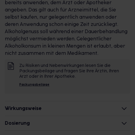
bereits anwenden, dem Arzt oder Apotheker
nicht zur Behandlung von Schmerzzuständen
angeben. Das gilt auch für Arzneimittel, die Sie
geeignet.
selbst kaufen, nur gelegentlich anwenden oder
deren Anwendung schon einige Zeit zurückliegt.
Alkoholgenuss soll während einer
Dauerbehandlung
möglichst vermieden werden. Gelegentlicher
Alkoholkonsum in kleinen Mengen ist erlaubt, aber
nicht zusammen mit dem Medikament.
Zu Risiken und Nebenwirkungen lesen Sie die
Packungsbeilage und fragen Sie Ihre Ärztin, Ihren
Arzt oder in Ihrer Apotheke.
Packungsbeilage
Wirkungsweise
Wie wirkt der Inhaltsstoff des Arzneimittels?
Dosierung
Der Wirkstoff wirkt schmerzstillend, fiebersenkend
Erwachsene