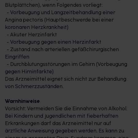
Blutplättchen), wenn Folgendes vorliegt:
ASS-AbZ 100 mg TAH sorgt für gut fließbares Blut
- Vorbeugung und Langzeitbehandlung einer
und reduziert das Risiko der Entstehung eines
Angina pectoris (Hauptbeschwerde bei einer
Blutgerinnsels. Acetylsalicylsäure wird in der
koronaren Herzkrankheit)
Standardtherapie vorbeugend gegen Thrombosen
- Akuter Herzinfarkt
und Embolien eingesetzt. Nach Herzinfarkten und
- Vorbeugung gegen einen Herzinfarkt
Schlaganfallen gehört ASS-AbZ 100 mg TAH zur
- Zustand nach arteriellen gefäßchirurgischen
Prophylaxe eines erneuten Auftretens. Auch bei
Eingriffen
Patienten mit stabiler und instabiler Angina pectoris
- Durchblutungsstörungen im Gehirn (Vorbeugung
können Verklumpungen der Thrombozyten
gegen Hirninfarkte)
verhindert werden. ASS-AbZ 100 mg TAH wird nach
Das Arzneimittel eignet sich nicht zur Behandlung
gewissen herzchirurgischen Eingriffen zur
von Schmerzzuständen.
Erweiterung oder zum Offenhalten der Blutgefäße
zur Verhinderung der Entstehung von Blutgerinnseln
Warnhinweise
angewendet. Um der Gefahr einer vorübergehenden
Vorsicht: Vermeiden Sie die Einnahme von Alkohol.
Mangeldurchblutung des Gehirns entgegenzuwirken,
Bei Kindern und Jugendlichen mit fieberhaften
wird ASS-AbZ 100 mg TAH bei Vorläuferstadien als
Erkrankungen darf das Arzneimittel nur auf
Medikament eingesetzt. ASS AbZ 100 mg TAH
ärztliche Anweisung gegeben werden. Es kann zu
eignet sich nicht zur Behandlung von