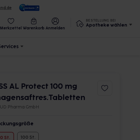
und.de
BESTELLUNG BEI
Apotheke wählen
Merkzettel
Warenkorb
Anmelden
Services
SS AL Protect 100 mg
agensaftres.Tabletten
IUD Pharma GmbH
ckungsgröße
100 St.
0 St.