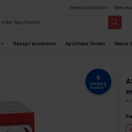
Fragen & Antworten
Über ges
Rezept einreichen
Apotheke finden
Meine 
5
A
PAYBACK
4
Punkte
m
AL
Pa
5