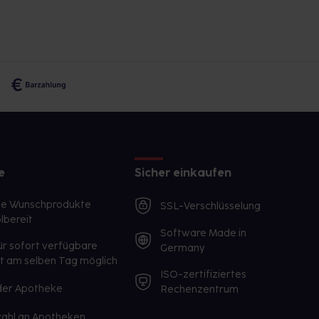
e
Sicher einkaufen
te Wunschprodukte
SSL-Verschlüsselung
lbereit
Software Made in
ür sofort verfügbare
Germany
st am selben Tag möglich
ISO-zertifiziertes
 der Apotheke
Rechenzentrum
ahl an Apotheken