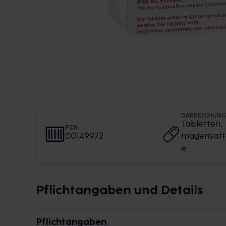
DARREICHUN
Tabletten,
PZN
00149972
magensaft
e
Pflichtangaben und Details
Pflichtangaben