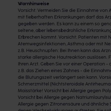
Warnhinweise
Vorsicht: Vermeiden Sie die Einnahme von A
mit fieberhaften Erkrankungen darf das Arz
gegeben werden. Es kann zu einem so ge
seltene, aber lebensbedrohliche Erkrankung
Erbrechen kommt. Vorsicht: Patienten mit 
Atemwegsinfektionen, Asthma oder mit Nei
z.B. Heuschnupfen: Bei Ihnen kann das Arzn
starke allergische Hautreaktion auslösen.
Ihren Arzt. Geben Sie vor einer Operation - 
z.B. das Ziehen eines Zahnes - die Einnah
die Blutungszeit verlängert sein kann. Vors
Schmerzmittel (Nichtsteroidale Antirheumati
Maisstärke! Vorsicht bei Allergie gegen Pol
Vorsicht bei Allergie gegen Natriumlaurylsul
Allergie gegen Zitronensäure und ähnliche S
denen Wechselwirkungen auftreten. Sie sol