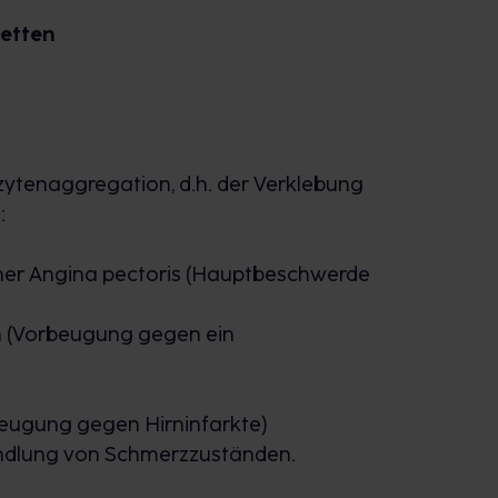
letten
tenaggregation, d.h. der Verklebung
:
er Angina pectoris (Hauptbeschwerde
n (Vorbeugung gegen ein
eugung gegen Hirninfarkte)
handlung von Schmerzzuständen.