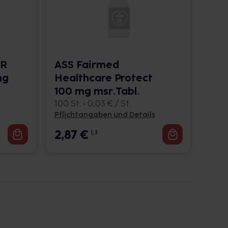
UR
ASS Fairmed
mg
Healthcare Protect
100 mg msr.Tabl.
100 St. • 0,03 € / St.
Pflichtangaben und Details
2,87
€
1, 3