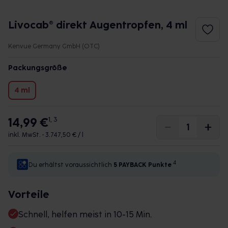
Livocab® direkt Augentropfen, 4 ml
Kenvue Germany GmbH (OTC)
Packungsgröße
4 ml
14,99 €
1, 3
inkl. MwSt. •
3.747,50 € / l
4
Du erhältst voraussichtlich
5 PAYBACK
Punkte
Vorteile
Schnell, helfen meist in 10-15 Min.