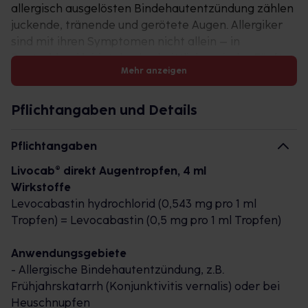
allergisch ausgelösten Bindehautentzündung zählen
juckende, tränende und gerötete Augen. Allergiker
sind mit ihren Symptomen nicht allein – in
Deutschland leidet durchschnittlich ca. jeder Fünfte
Mehr anzeigen
an Allergien. Die häufigste Form der Allergie ist der
Heuschnupfen, aber auch eine Tier- oder
Hausstaubmilbenallergie kann für lästige
Pflichtangaben und Details
Symptome sorgen.
Pflichtangaben
Raus aus dem Allergie-Schlamassel mit Livocab®
Livocab® direkt Augentropfen, 4 ml
direkt Augentropfen!
Wirkstoffe
Levocabastin hydrochlorid (0,543 mg pro 1 ml
Die Livocab® direkt Augentropfen (4 ml) mit dem
Tropfen) = Levocabastin (0,5 mg pro 1 ml Tropfen)
Wirkstoff Levocabastin, einem Antiallergikum,
helfen schnell und langanhaltend bei
Anwendungsgebiete
unerwünschten Symptomen einer allergisch
- Allergische Bindehautentzündung, z.B.
bedingten Bindehautentzündung. 93% der
Frühjahrskatarrh (Konjunktivitis vernalis) oder bei
Verwender/innen bewerten Livocab® direkt als
Heuschnupfen
super Soforthilfe.*