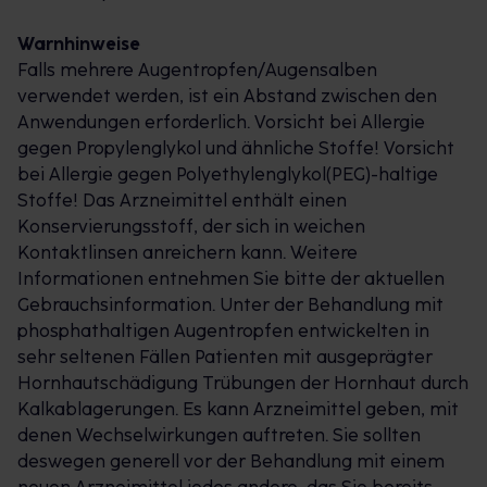
Warnhinweise
*Produkttest mit 134 Konsument/innen, Johnson &
Falls mehrere Augentropfen/Augensalben
Johnson GmbH 2015
verwendet werden, ist ein Abstand zwischen den
Anwendungen erforderlich. Vorsicht bei Allergie
Die Vorteile von Livocab® direkt Augentropfen im
gegen Propylenglykol und ähnliche Stoffe! Vorsicht
Überblick:
bei Allergie gegen Polyethylenglykol(PEG)-haltige
Stoffe! Das Arzneimittel enthält einen
Schnell: Wirken meist bereits in 10-15 Minuten und
Konservierungsstoff, der sich in weichen
helfen gegen lästige Allergiesymptome wie
Kontaktlinsen anreichern kann. Weitere
juckende, tränende Augen.Langanhaltend: Sorgen
Informationen entnehmen Sie bitte der aktuellen
für bis zu 24 Stunden Beschwerdelinderung bei 2
Gebrauchsinformation. Unter der Behandlung mit
Anwendungen pro Tag.Umfassend: Holen Sie raus
phosphathaltigen Augentropfen entwickelten in
aus dem Allergie-Schlamassel z. B. bei
sehr seltenen Fällen Patienten mit ausgeprägter
Heuschnupfen, Hausstaubmilben- und
Hornhautschädigung Trübungen der Hornhaut durch
Tierallergie.Gut verträglich: Dank der lokalen
Kalkablagerungen. Es kann Arzneimittel geben, mit
Anwendung helfen Livocab® direkt Augentropfen
denen Wechselwirkungen auftreten. Sie sollten
genau da, wo die Allergiebeschwerden auftreten.
deswegen generell vor der Behandlung mit einem
Geeignet für Erwachsene und Kinder bereits ab 1