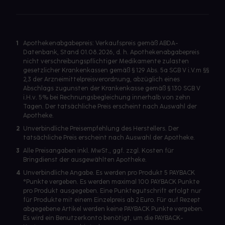
1
Apothekenabgabepreis: Verkaufspreis gemäß ABDA-
Datenbank, Stand 01.08.2026, d. h. Apothekenabgabepreis
nicht verschreibungspflichtiger Medikamente zulasten
gesetzlicher Krankenkassen gemäß § 129 Abs. 5a SGB V i.V.m §§
2,3 der Arzneimittelpreisverordnung, abzüglich eines
Abschlags zugunsten der Krankenkasse gemäß § 130 SGB V
i.H.v. 5% bei Rechnungsbegleichung innerhalb von zehn
Tagen. Der tatsächliche Preis erscheint nach Auswahl der
Apotheke.
2
Unverbindliche Preisempfehlung des Herstellers. Der
tatsächliche Preis erscheint nach Auswahl der Apotheke.
3
Alle Preisangaben inkl. MwSt., ggf. zzgl. Kosten für
Bringdienst der ausgewählten Apotheke.
4
Unverbindliche Angabe. Es werden pro Produkt 5 PAYBACK
°Punkte vergeben. Es werden maximal 100 PAYBACK Punkte
pro Produkt ausgegeben. Eine Punktegutschrift erfolgt nur
für Produkte mit einem Einzelpreis ab 2 Euro. Für auf Rezept
abgegebene Artikel werden keine PAYBACK Punkte vergeben.
Es wird ein Benutzerkonto benötigt, um die PAYBACK-