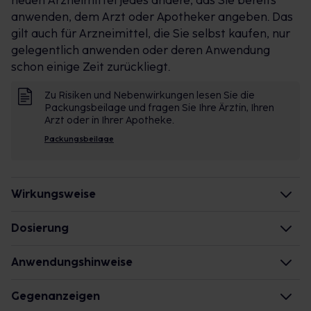
neuen Arzneimittel jedes andere, das Sie bereits
Jahr.
anwenden, dem Arzt oder Apotheker angeben. Das
gilt auch für Arzneimittel, die Sie selbst kaufen, nur
gelegentlich anwenden oder deren Anwendung
schon einige Zeit zurückliegt.
Zu Risiken und Nebenwirkungen lesen Sie die
Packungsbeilage und fragen Sie Ihre Ärztin, Ihren
Arzt oder in Ihrer Apotheke.
Packungsbeilage
Wirkungsweise
Wie wirkt der Inhaltsstoff des Arzneimittels?
Dosierung
Haben allergieauslösende Substanzen ,z.B.
Kinder ab 1 Jahr und Erwachsene
Anwendungshinweise
Blütenpollen, Kontakt mit den Augen oder der Nase,
Einzel-/Gesamtdosis: 1 Tropfen/2-mal täglich
wird der körpereigene Botenstoff Histamin an den
Zeitpunkt: bei Auftreten von Beschwerden
Die Gesamtdosis sollte nicht ohne Rücksprache mit
Gegenanzeigen
Schleimhäuten der Augen und der Nase frei gesetzt
einem Arzt oder Apotheker überschritten werden.