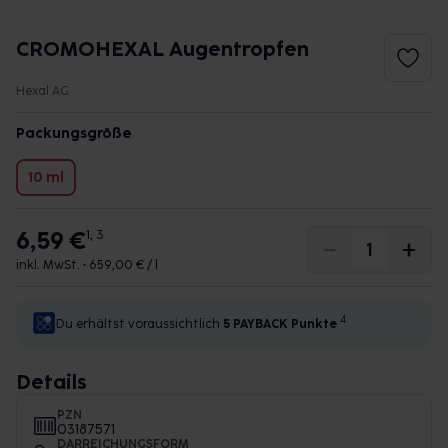
CROMOHEXAL Augentropfen
Hexal AG
Packungsgröße
10 ml
6,59 €
1, 3
inkl. MwSt. •
659,00 € / l
4
Du erhältst voraussichtlich
5 PAYBACK
Punkte
Details
PZN
03187571
DARREICHUNGSFORM