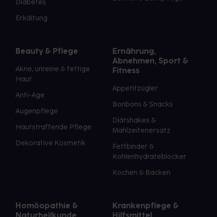
Diabetes
Erkältung
Beauty & Pflege
Ernährung,
Abnehmen, Sport &
Akne, unreine & fettige
Fitness
Haut
Appetitzügler
Anti-Age
Bonbons & Snacks
Augenpflege
Diätshakes &
Hautstraffende Pflege
Mahlzeitenersatz
Dekorative Kosmetik
Fettbinder &
Kohlenhydrateblocker
Kochen & Backen
Homöopathie &
Krankenpflege &
Naturheilkunde
Hilfsmittel