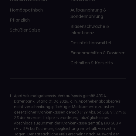
Homöopathisch
Aufbaunahrung &
Sondennahrung
Pflanzlich
Blasenschwäche &
Schüßler Salze
Inkontinenz
Desinfektionsmittel
Einnehmehilfen & Dosierer
Gehhilfen & Korsetts
1
Apothekenabgabepreis: Verkaufspreis gemäß ABDA-
Datenbank, Stand 01.08.2026, d. h. Apothekenabgabepreis
nicht verschreibungspflichtiger Medikamente zulasten
gesetzlicher Krankenkassen gemäß § 129 Abs. 5a SGB V i.V.m §§
2,3 der Arzneimittelpreisverordnung, abzüglich eines
Abschlags zugunsten der Krankenkasse gemäß § 130 SGB V
i.H.v. 5% bei Rechnungsbegleichung innerhalb von zehn
Tagen. Der tatsächliche Preis erscheint nach Auswahl der