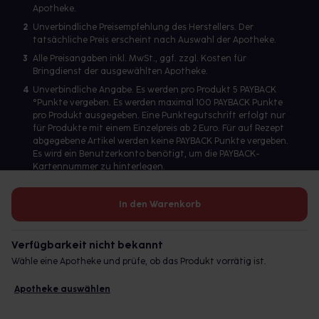
Apotheke.
2
Unverbindliche Preisempfehlung des Herstellers. Der
tatsächliche Preis erscheint nach Auswahl der Apotheke.
3
Alle Preisangaben inkl. MwSt., ggf. zzgl. Kosten für
Bringdienst der ausgewählten Apotheke.
4
Unverbindliche Angabe. Es werden pro Produkt 5 PAYBACK
°Punkte vergeben. Es werden maximal 100 PAYBACK Punkte
pro Produkt ausgegeben. Eine Punktegutschrift erfolgt nur
für Produkte mit einem Einzelpreis ab 2 Euro. Für auf Rezept
abgegebene Artikel werden keine PAYBACK Punkte vergeben.
Es wird ein Benutzerkonto benötigt, um die PAYBACK-
Kartennummer zu hinterlegen.
In den Warenkorb
Betreiber des Portals und verantwortlich: gesund.de GmbH &
Co. KG, HRA 113699, Amtsgericht München
Verfügbarkeit nicht bekannt
© 2026 gesund.de GmbH & Co. KG
Wähle eine Apotheke und prüfe, ob das Produkt vorrätig ist.
Apotheke auswählen