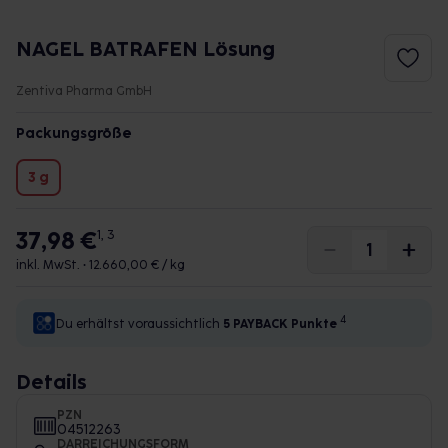
NAGEL BATRAFEN Lösung
Zentiva Pharma GmbH
Packungsgröße
3 g
37,98 €
1, 3
inkl. MwSt. •
12.660,00 € / kg
4
Du erhältst voraussichtlich
5 PAYBACK
Punkte
Details
PZN
04512263
DARREICHUNGSFORM