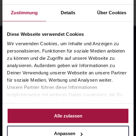
Zustimmung
Details
Über Cookies
Diese Webseite verwendet Cookies
Wir verwenden Cookies, um Inhalte und Anzeigen zu
personalisieren, Funktionen für soziale Medien anbieten
zu können und die Zugriffe auf unsere Webseite zu
analysieren. Außerdem geben wir Informationen zu
Deiner Verwendung unserer Webseite an unsere Partner
Fragen zu Deiner Bestellung?
für soziale Medien, Werbung und Analysen weiter.
Unsere Partner führen diese Informationen
Kontakt
möglicherweise mit weiteren Daten zusammen, die Du
ihnen bereitgestellt hast oder die sie im Rahmen Deiner
FAQ
Nutzung der Dienste gesammelt haben.
Alle zulassen
Widerrufsformular
Anpassen