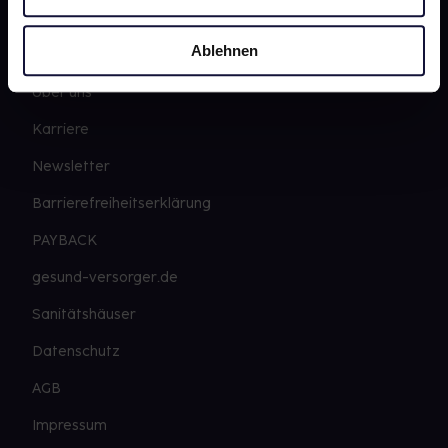
gesund.de
Ablehnen
Über uns
Karriere
Newsletter
Barrierefreiheitserklärung
PAYBACK
gesund-versorger.de
Sanitätshäuser
Datenschutz
AGB
Impressum