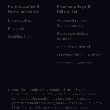
Homöopathie &
Krankenpflege &
Naturheilkunde
Hilfsmittel
Homöopathisch
Aufbaunahrung &
Sondennahrung
Pflanzlich
Blasenschwäche &
Schüßler Salze
Inkontinenz
Desinfektionsmittel
Einnehmehilfen & Dosierer
Gehhilfen & Korsetts
1
Apothekenabgabepreis: Verkaufspreis gemäß ABDA-
Datenbank, Stand 01.08.2026, d. h. Apothekenabgabepreis
nicht verschreibungspflichtiger Medikamente zulasten
gesetzlicher Krankenkassen gemäß § 129 Abs. 5a SGB V i.V.m §§
2,3 der Arzneimittelpreisverordnung, abzüglich eines