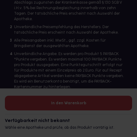
Abschlags zugunsten der Krankenkasse gemäß § 130 SGB V
i.H.v. 5% bei Rechnungsbegleichung innerhalb von zehn
Tagen. Der tatsächliche Preis erscheint nach Auswahl der
Apotheke.
2
Unverbindliche Preisempfehlung des Herstellers. Der
tatsächliche Preis erscheint nach Auswahl der Apotheke.
3
Alle Preisangaben inkl. MwSt., ggf. zzgl. Kosten für
Bringdienst der ausgewählten Apotheke.
4
Unverbindliche Angabe. Es werden pro Produkt 5 PAYBACK
°Punkte vergeben. Es werden maximal 100 PAYBACK Punkte
pro Produkt ausgegeben. Eine Punktegutschrift erfolgt nur
für Produkte mit einem Einzelpreis ab 2 Euro. Für auf Rezept
abgegebene Artikel werden keine PAYBACK Punkte vergeben.
Es wird ein Benutzerkonto benötigt, um die PAYBACK-
Kartennummer zu hinterlegen.
In den Warenkorb
Betreiber des Portals und verantwortlich: gesund.de GmbH &
Co. KG, HRA 113699, Amtsgericht München
Verfügbarkeit nicht bekannt
© 2026 gesund.de GmbH & Co. KG
Wähle eine Apotheke und prüfe, ob das Produkt vorrätig ist.