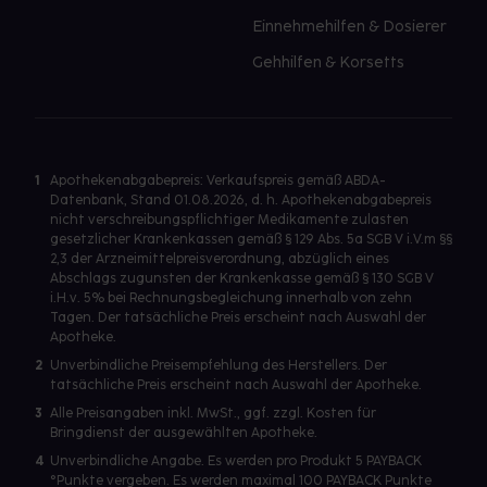
Einnehmehilfen & Dosierer
Gehhilfen & Korsetts
1
Apothekenabgabepreis: Verkaufspreis gemäß ABDA-
Datenbank, Stand 01.08.2026, d. h. Apothekenabgabepreis
nicht verschreibungspflichtiger Medikamente zulasten
gesetzlicher Krankenkassen gemäß § 129 Abs. 5a SGB V i.V.m §§
2,3 der Arzneimittelpreisverordnung, abzüglich eines
Abschlags zugunsten der Krankenkasse gemäß § 130 SGB V
i.H.v. 5% bei Rechnungsbegleichung innerhalb von zehn
Tagen. Der tatsächliche Preis erscheint nach Auswahl der
Apotheke.
2
Unverbindliche Preisempfehlung des Herstellers. Der
tatsächliche Preis erscheint nach Auswahl der Apotheke.
3
Alle Preisangaben inkl. MwSt., ggf. zzgl. Kosten für
Bringdienst der ausgewählten Apotheke.
4
Unverbindliche Angabe. Es werden pro Produkt 5 PAYBACK
°Punkte vergeben. Es werden maximal 100 PAYBACK Punkte