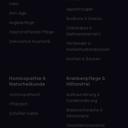
Haut
Appetitzügler
Anti-Age
Bonbons & Snacks
Augenpflege
Diätshakes &
Hautstraffende Pflege
Mahlzeitenersatz
Dekorative Kosmetik
Fettbinder &
Kohlenhydrateblocker
Kochen & Backen
Homöopathie &
Krankenpflege &
Naturheilkunde
Hilfsmittel
Homöopathisch
Aufbaunahrung &
Sondennahrung
Pflanzlich
Blasenschwäche &
Schüßler Salze
Inkontinenz
Desinfektionsmittel