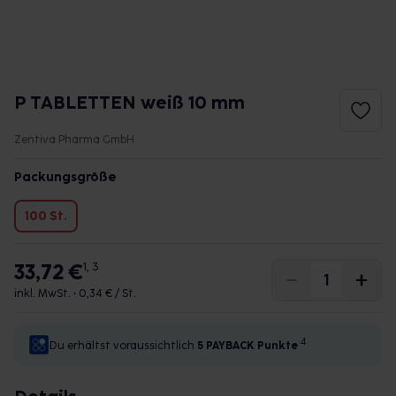
P TABLETTEN weiß 10 mm
Zentiva Pharma GmbH
Packungsgröße
100 St.
33,72 €
1, 3
inkl. MwSt. •
0,34 € / St.
4
Du erhältst voraussichtlich
5 PAYBACK
Punkte