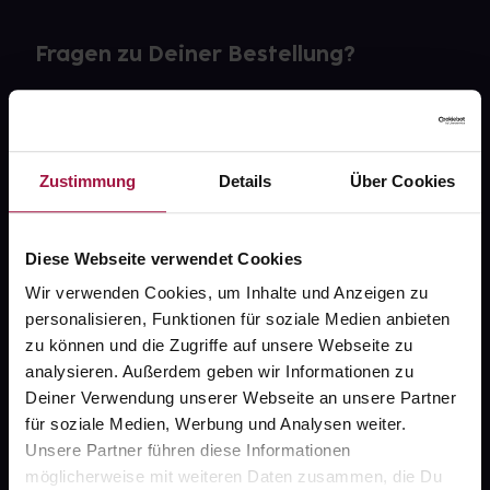
Fragen zu Deiner Bestellung?
Kontakt
FAQ
Zustimmung
Details
Über Cookies
Widerrufsformular
Diese Webseite verwendet Cookies
Wir verwenden Cookies, um Inhalte und Anzeigen zu
personalisieren, Funktionen für soziale Medien anbieten
gesund.de
zu können und die Zugriffe auf unsere Webseite zu
analysieren. Außerdem geben wir Informationen zu
Über uns
Deiner Verwendung unserer Webseite an unsere Partner
Karriere
für soziale Medien, Werbung und Analysen weiter.
Unsere Partner führen diese Informationen
Newsletter
möglicherweise mit weiteren Daten zusammen, die Du