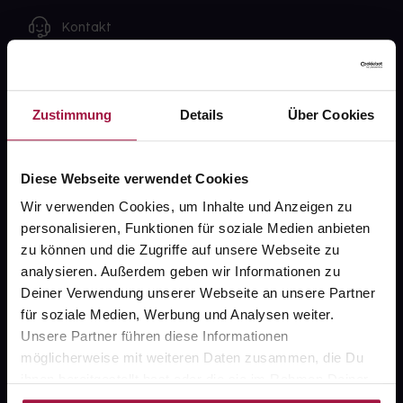
Kontakt
FAQ
Zustimmung
Details
Über Cookies
Widerrufsformular
Diese Webseite verwendet Cookies
gesund.de
Wir verwenden Cookies, um Inhalte und Anzeigen zu
personalisieren, Funktionen für soziale Medien anbieten
Über uns
zu können und die Zugriffe auf unsere Webseite zu
analysieren. Außerdem geben wir Informationen zu
Karriere
Deiner Verwendung unserer Webseite an unsere Partner
Newsletter
für soziale Medien, Werbung und Analysen weiter.
Unsere Partner führen diese Informationen
Barrierefreiheitserklärung
möglicherweise mit weiteren Daten zusammen, die Du
PAYBACK
ihnen bereitgestellt hast oder die sie im Rahmen Deiner
Nutzung der Dienste gesammelt haben.