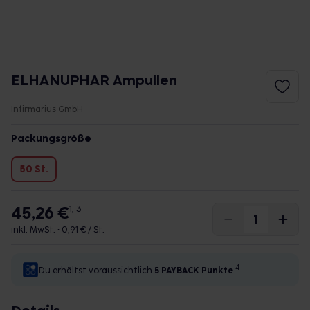
ELHANUPHAR Ampullen
Infirmarius GmbH
Packungsgröße
50 St.
45,26 €
1, 3
inkl. MwSt. •
0,91 € / St.
4
Du erhältst voraussichtlich
5 PAYBACK
Punkte