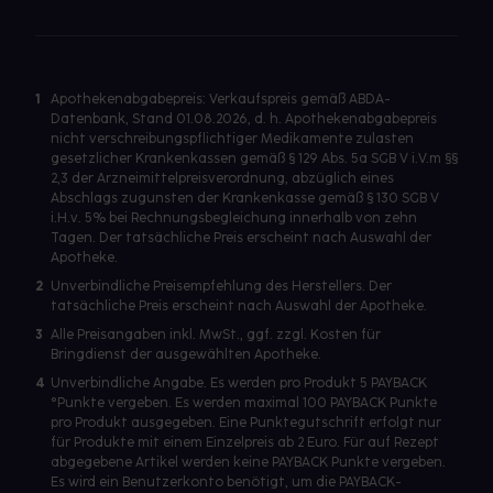
1
Apothekenabgabepreis: Verkaufspreis gemäß ABDA-
Datenbank, Stand 01.08.2026, d. h. Apothekenabgabepreis
nicht verschreibungspflichtiger Medikamente zulasten
gesetzlicher Krankenkassen gemäß § 129 Abs. 5a SGB V i.V.m §§
2,3 der Arzneimittelpreisverordnung, abzüglich eines
Abschlags zugunsten der Krankenkasse gemäß § 130 SGB V
i.H.v. 5% bei Rechnungsbegleichung innerhalb von zehn
Tagen. Der tatsächliche Preis erscheint nach Auswahl der
Apotheke.
2
Unverbindliche Preisempfehlung des Herstellers. Der
tatsächliche Preis erscheint nach Auswahl der Apotheke.
3
Alle Preisangaben inkl. MwSt., ggf. zzgl. Kosten für
Bringdienst der ausgewählten Apotheke.
4
Unverbindliche Angabe. Es werden pro Produkt 5 PAYBACK
°Punkte vergeben. Es werden maximal 100 PAYBACK Punkte
pro Produkt ausgegeben. Eine Punktegutschrift erfolgt nur
für Produkte mit einem Einzelpreis ab 2 Euro. Für auf Rezept
abgegebene Artikel werden keine PAYBACK Punkte vergeben.
Es wird ein Benutzerkonto benötigt, um die PAYBACK-