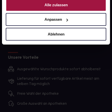
gesund-versorger.de
Alle zulassen
Sanitätshäuser
Datenschutz
Anpassen
AGB
Ablehnen
Impressum
Unsere Vorteile
Ausgewählte Wunschprodukte sofort abholbereit
Lieferung für sofort verfügbare Artikel meist am
selben Tag möglich
Freie Wahl der Apotheke
Große Auswahl an Apotheken