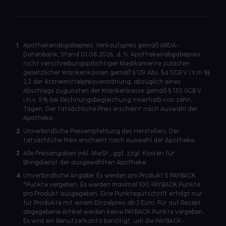
1
Apothekenabgabepreis: Verkaufspreis gemäß ABDA-
Datenbank, Stand 01.08.2026, d. h. Apothekenabgabepreis
nicht verschreibungspflichtiger Medikamente zulasten
gesetzlicher Krankenkassen gemäß § 129 Abs. 5a SGB V i.V.m §§
2,3 der Arzneimittelpreisverordnung, abzüglich eines
Abschlags zugunsten der Krankenkasse gemäß § 130 SGB V
i.H.v. 5% bei Rechnungsbegleichung innerhalb von zehn
Tagen. Der tatsächliche Preis erscheint nach Auswahl der
Apotheke.
2
Unverbindliche Preisempfehlung des Herstellers. Der
tatsächliche Preis erscheint nach Auswahl der Apotheke.
3
Alle Preisangaben inkl. MwSt., ggf. zzgl. Kosten für
Bringdienst der ausgewählten Apotheke.
4
Unverbindliche Angabe. Es werden pro Produkt 5 PAYBACK
°Punkte vergeben. Es werden maximal 100 PAYBACK Punkte
pro Produkt ausgegeben. Eine Punktegutschrift erfolgt nur
für Produkte mit einem Einzelpreis ab 2 Euro. Für auf Rezept
abgegebene Artikel werden keine PAYBACK Punkte vergeben.
Es wird ein Benutzerkonto benötigt, um die PAYBACK-