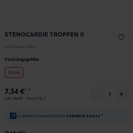
STENOCARDIE TROPFEN II
Infirmarius GmbH
Packungsgröße
30 ml
7,34 €
1, 3
inkl. MwSt. •
244,67 € / l
4
Du erhältst voraussichtlich
5 PAYBACK
Punkte