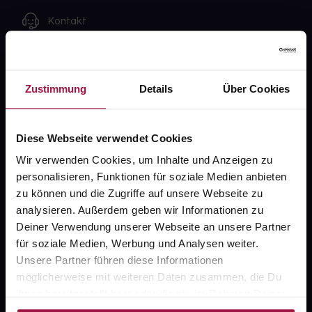
Kontakt
FAQ
Zustimmung
Details
Über Cookies
Widerrufsformular
Diese Webseite verwendet Cookies
gesund.de
Wir verwenden Cookies, um Inhalte und Anzeigen zu
personalisieren, Funktionen für soziale Medien anbieten
Über uns
zu können und die Zugriffe auf unsere Webseite zu
analysieren. Außerdem geben wir Informationen zu
Karriere
Deiner Verwendung unserer Webseite an unsere Partner
Newsletter
für soziale Medien, Werbung und Analysen weiter.
Unsere Partner führen diese Informationen
Barrierefreiheitserklärung
möglicherweise mit weiteren Daten zusammen, die Du
PAYBACK
ihnen bereitgestellt hast oder die sie im Rahmen Deiner
Nutzung der Dienste gesammelt haben.