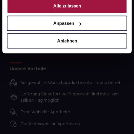
gesund-versorger.de
Alle zulassen
Sanitätshäuser
Datenschutz
Anpassen
AGB
Ablehnen
Impressum
Unsere Vorteile
Ausgewählte Wunschprodukte sofort abholbereit
Lieferung für sofort verfügbare Artikel meist am
selben Tag möglich
Freie Wahl der Apotheke
Große Auswahl an Apotheken