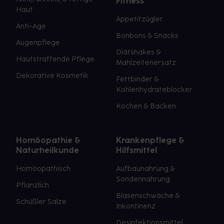
Fitness
Haut
Appetitzügler
Anti-Age
Bonbons & Snacks
Augenpflege
Diätshakes &
Hautstraffende Pflege
Mahlzeitenersatz
Dekorative Kosmetik
Fettbinder &
Kohlenhydrateblocker
Kochen & Backen
Homöopathie &
Krankenpflege &
Naturheilkunde
Hilfsmittel
Homöopathisch
Aufbaunahrung &
Sondennahrung
Pflanzlich
Blasenschwäche &
Schüßler Salze
Inkontinenz
Desinfektionsmittel