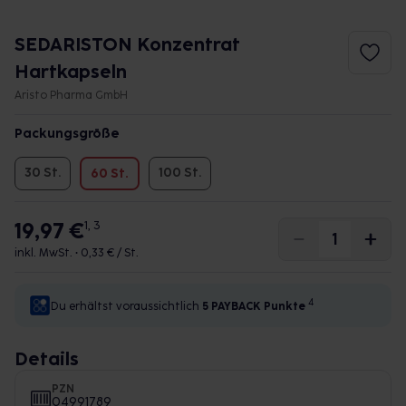
SEDARISTON Konzentrat
Hartkapseln
Aristo Pharma GmbH
Packungsgröße
30 St.
100 St.
60 St.
19,97 €
1, 3
inkl. MwSt. •
0,33 € / St.
4
Du erhältst voraussichtlich
5 PAYBACK
Punkte
Details
PZN
04991789