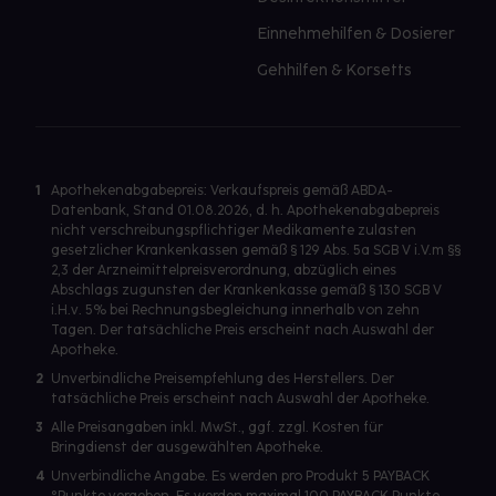
Einnehmehilfen & Dosierer
Gehhilfen & Korsetts
1
Apothekenabgabepreis: Verkaufspreis gemäß ABDA-
Datenbank, Stand 01.08.2026, d. h. Apothekenabgabepreis
nicht verschreibungspflichtiger Medikamente zulasten
gesetzlicher Krankenkassen gemäß § 129 Abs. 5a SGB V i.V.m §§
2,3 der Arzneimittelpreisverordnung, abzüglich eines
Abschlags zugunsten der Krankenkasse gemäß § 130 SGB V
i.H.v. 5% bei Rechnungsbegleichung innerhalb von zehn
Tagen. Der tatsächliche Preis erscheint nach Auswahl der
Apotheke.
2
Unverbindliche Preisempfehlung des Herstellers. Der
tatsächliche Preis erscheint nach Auswahl der Apotheke.
3
Alle Preisangaben inkl. MwSt., ggf. zzgl. Kosten für
Bringdienst der ausgewählten Apotheke.
4
Unverbindliche Angabe. Es werden pro Produkt 5 PAYBACK