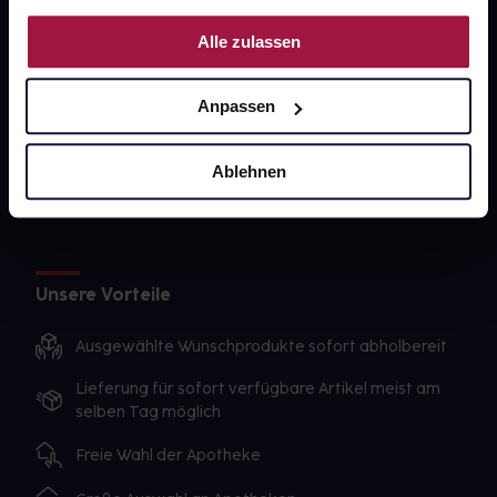
PAYBACK
Nutzung der Dienste gesammelt haben.
Alle zulassen
gesund-versorger.de
Sanitätshäuser
Anpassen
Datenschutz
AGB
Ablehnen
Impressum
Unsere Vorteile
Ausgewählte Wunschprodukte sofort abholbereit
Lieferung für sofort verfügbare Artikel meist am
selben Tag möglich
Freie Wahl der Apotheke