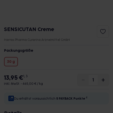
SENSICUTAN Creme
Harras Pharma Curarina Arzneimittel GmbH
Packungsgröße
30 g
13,95 €
1, 3
inkl. MwSt. •
465,00 € / kg
4
Du erhältst voraussichtlich
5 PAYBACK
Punkte