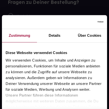
Fragen zu Deiner Bestellung?
Kontakt
FAQ
Zustimmung
Details
Über Cookies
Widerrufsformular
Diese Webseite verwendet Cookies
Wir verwenden Cookies, um Inhalte und Anzeigen zu
gesund.de
personalisieren, Funktionen für soziale Medien anbieten
zu können und die Zugriffe auf unsere Webseite zu
Über uns
analysieren. Außerdem geben wir Informationen zu
Karriere
Deiner Verwendung unserer Webseite an unsere Partner
für soziale Medien, Werbung und Analysen weiter.
Newsletter
Unsere Partner führen diese Informationen
Barrierefreiheitserklärung
möglicherweise mit weiteren Daten zusammen, die Du
ihnen bereitgestellt hast oder die sie im Rahmen Deiner