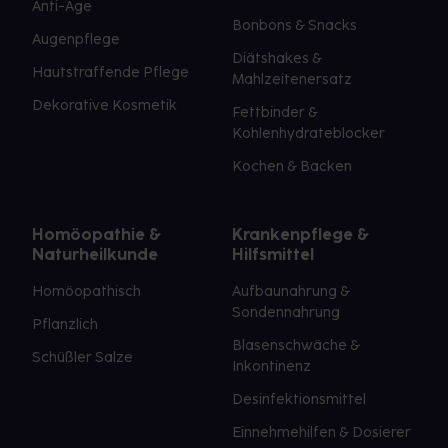
Anti-Age
Bonbons & Snacks
Augenpflege
Diätshakes &
Hautstraffende Pflege
Mahlzeitenersatz
Dekorative Kosmetik
Fettbinder &
Kohlenhydrateblocker
Kochen & Backen
Homöopathie &
Krankenpflege &
Naturheilkunde
Hilfsmittel
Homöopathisch
Aufbaunahrung &
Sondennahrung
Pflanzlich
Blasenschwäche &
Schüßler Salze
Inkontinenz
Desinfektionsmittel
Einnehmehilfen & Dosierer