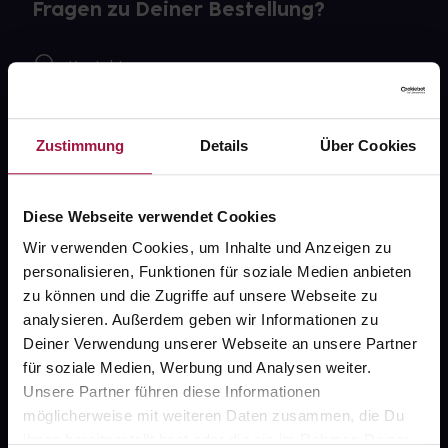
Fragen zu Deiner Bestellung?
Kontakt
FAQ
Zustimmung
Details
Über Cookies
Widerrufsformular
Diese Webseite verwendet Cookies
Wir verwenden Cookies, um Inhalte und Anzeigen zu
gesund.de
personalisieren, Funktionen für soziale Medien anbieten
zu können und die Zugriffe auf unsere Webseite zu
Über uns
analysieren. Außerdem geben wir Informationen zu
Karriere
Deiner Verwendung unserer Webseite an unsere Partner
für soziale Medien, Werbung und Analysen weiter.
Newsletter
Unsere Partner führen diese Informationen
Barrierefreiheitserklärung
möglicherweise mit weiteren Daten zusammen, die Du
ihnen bereitgestellt hast oder die sie im Rahmen Deiner