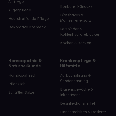
Anti-Age
Bonbons & Snacks
Augenpflege
Diätshakes &
Hautstraffende Pflege
Mahlzeitenersatz
Dekorative Kosmetik
Fettbinder &
Kohlenhydrateblocker
Kochen & Backen
Homöopathie &
Krankenpflege &
Naturheilkunde
Hilfsmittel
Homöopathisch
Aufbaunahrung &
Sondennahrung
Pflanzlich
Blasenschwäche &
Schüßler Salze
Inkontinenz
Desinfektionsmittel
Einnehmehilfen & Dosierer