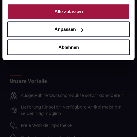
PAYBACK
Nutzung der Dienste gesammelt haben.
Alle zulassen
gesund-versorger.de
Sanitätshäuser
Anpassen
Datenschutz
AGB
Ablehnen
Impressum
Unsere Vorteile
Ausgewählte Wunschprodukte sofort abholbereit
Lieferung für sofort verfügbare Artikel meist am
selben Tag möglich
Freie Wahl der Apotheke