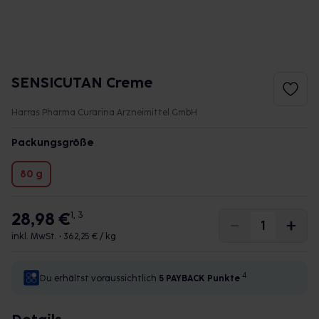
SENSICUTAN Creme
Harras Pharma Curarina Arzneimittel GmbH
Packungsgröße
80 g
28,98 €
1, 3
inkl. MwSt. •
362,25 € / kg
4
Du erhältst voraussichtlich
5 PAYBACK
Punkte