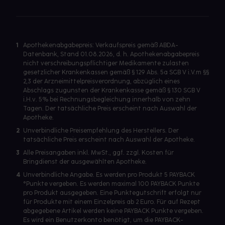
1
Apothekenabgabepreis: Verkaufspreis gemäß ABDA-
Datenbank, Stand 01.08.2026, d. h. Apothekenabgabepreis
nicht verschreibungspflichtiger Medikamente zulasten
gesetzlicher Krankenkassen gemäß § 129 Abs. 5a SGB V i.V.m §§
2,3 der Arzneimittelpreisverordnung, abzüglich eines
Abschlags zugunsten der Krankenkasse gemäß § 130 SGB V
i.H.v. 5% bei Rechnungsbegleichung innerhalb von zehn
Tagen. Der tatsächliche Preis erscheint nach Auswahl der
Apotheke.
2
Unverbindliche Preisempfehlung des Herstellers. Der
tatsächliche Preis erscheint nach Auswahl der Apotheke.
3
Alle Preisangaben inkl. MwSt., ggf. zzgl. Kosten für
Bringdienst der ausgewählten Apotheke.
4
Unverbindliche Angabe. Es werden pro Produkt 5 PAYBACK
°Punkte vergeben. Es werden maximal 100 PAYBACK Punkte
pro Produkt ausgegeben. Eine Punktegutschrift erfolgt nur
für Produkte mit einem Einzelpreis ab 2 Euro. Für auf Rezept
abgegebene Artikel werden keine PAYBACK Punkte vergeben.
Es wird ein Benutzerkonto benötigt, um die PAYBACK-