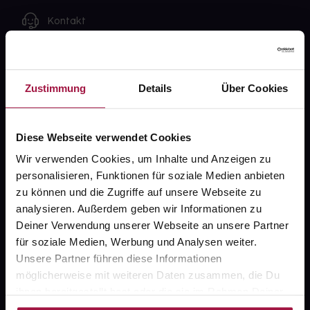
Kontakt
FAQ
Zustimmung
Details
Über Cookies
Widerrufsformular
Diese Webseite verwendet Cookies
gesund.de
Wir verwenden Cookies, um Inhalte und Anzeigen zu
personalisieren, Funktionen für soziale Medien anbieten
Über uns
zu können und die Zugriffe auf unsere Webseite zu
analysieren. Außerdem geben wir Informationen zu
Karriere
Deiner Verwendung unserer Webseite an unsere Partner
Newsletter
für soziale Medien, Werbung und Analysen weiter.
Unsere Partner führen diese Informationen
Barrierefreiheitserklärung
möglicherweise mit weiteren Daten zusammen, die Du
PAYBACK
ihnen bereitgestellt hast oder die sie im Rahmen Deiner
Nutzung der Dienste gesammelt haben.