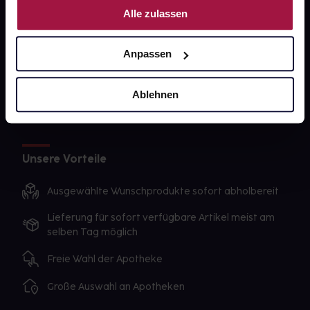
gesund-versorger.de
Alle zulassen
Sanitätshäuser
Datenschutz
Anpassen
AGB
Ablehnen
Impressum
Unsere Vorteile
Ausgewählte Wunschprodukte sofort abholbereit
Lieferung für sofort verfügbare Artikel meist am
selben Tag möglich
Freie Wahl der Apotheke
Große Auswahl an Apotheken