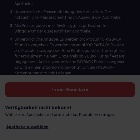
Apotheke.
2
Unverbindliche Preisempfehlung des Herstellers. Der
tatsächliche Preis erscheint nach Auswahl der Apotheke.
3
Alle Preisangaben inkl. MwSt., ggf. zzgl. Kosten für
Bringdienst der ausgewählten Apotheke.
4
Unverbindliche Angabe. Es werden pro Produkt 5 PAYBACK
°Punkte vergeben. Es werden maximal 100 PAYBACK Punkte
pro Produkt ausgegeben. Eine Punktegutschrift erfolgt nur
für Produkte mit einem Einzelpreis ab 2 Euro. Für auf Rezept
abgegebene Artikel werden keine PAYBACK Punkte vergeben.
Es wird ein Benutzerkonto benötigt, um die PAYBACK-
Kartennummer zu hinterlegen.
In den Warenkorb
Betreiber des Portals und verantwortlich: gesund.de GmbH &
Co. KG, HRA 113699, Amtsgericht München
Verfügbarkeit nicht bekannt
© 2026 gesund.de GmbH & Co. KG
Wähle eine Apotheke und prüfe, ob das Produkt vorrätig ist.
Apotheke auswählen