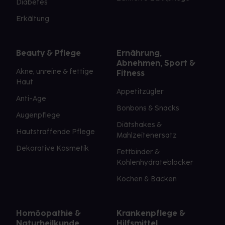
Diabetes
Erkältung
Beauty & Pflege
Ernährung,
Abnehmen, Sport &
Akne, unreine & fettige
Fitness
Haut
Appetitzügler
Anti-Age
Bonbons & Snacks
Augenpflege
Diätshakes &
Hautstraffende Pflege
Mahlzeitenersatz
Dekorative Kosmetik
Fettbinder &
Kohlenhydrateblocker
Kochen & Backen
Homöopathie &
Krankenpflege &
Naturheilkunde
Hilfsmittel