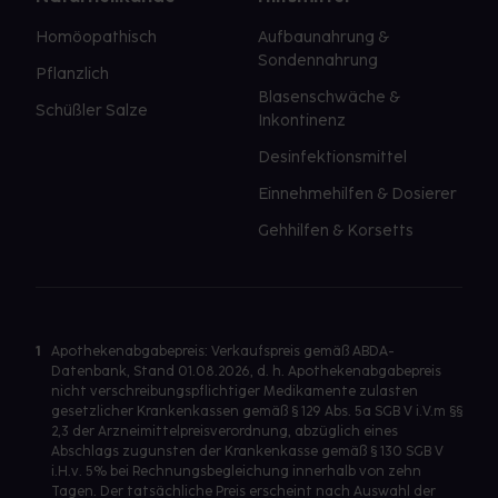
Homöopathisch
Aufbaunahrung &
Sondennahrung
Pflanzlich
Blasenschwäche &
Schüßler Salze
Inkontinenz
Desinfektionsmittel
Einnehmehilfen & Dosierer
Gehhilfen & Korsetts
1
Apothekenabgabepreis: Verkaufspreis gemäß ABDA-
Datenbank, Stand 01.08.2026, d. h. Apothekenabgabepreis
nicht verschreibungspflichtiger Medikamente zulasten
gesetzlicher Krankenkassen gemäß § 129 Abs. 5a SGB V i.V.m §§
2,3 der Arzneimittelpreisverordnung, abzüglich eines
Abschlags zugunsten der Krankenkasse gemäß § 130 SGB V
i.H.v. 5% bei Rechnungsbegleichung innerhalb von zehn
Tagen. Der tatsächliche Preis erscheint nach Auswahl der