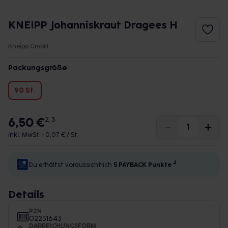
KNEIPP Johanniskraut Dragees H
Kneipp GmbH
Packungsgröße
90 St.
6,50 €
2, 3
inkl. MwSt. •
0,07 € / St.
4
Du erhältst voraussichtlich
5 PAYBACK
Punkte
Details
PZN
02231643
DARREICHUNGSFORM