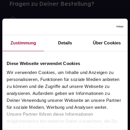
Fragen zu Deiner Bestellung?
Kontakt
FAQ
Zustimmung
Details
Über Cookies
Widerrufsformular
Diese Webseite verwendet Cookies
Wir verwenden Cookies, um Inhalte und Anzeigen zu
gesund.de
personalisieren, Funktionen für soziale Medien anbieten
zu können und die Zugriffe auf unsere Webseite zu
Über uns
analysieren. Außerdem geben wir Informationen zu
Karriere
Deiner Verwendung unserer Webseite an unsere Partner
für soziale Medien, Werbung und Analysen weiter.
Newsletter
Unsere Partner führen diese Informationen
Barrierefreiheitserklärung
möglicherweise mit weiteren Daten zusammen, die Du
ihnen bereitgestellt hast oder die sie im Rahmen Deiner