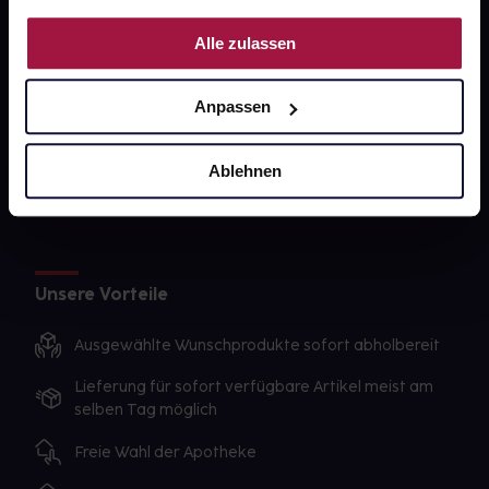
PAYBACK
Nutzung der Dienste gesammelt haben.
Alle zulassen
gesund-versorger.de
Sanitätshäuser
Anpassen
Datenschutz
AGB
Ablehnen
Impressum
Unsere Vorteile
Ausgewählte Wunschprodukte sofort abholbereit
Lieferung für sofort verfügbare Artikel meist am
selben Tag möglich
Freie Wahl der Apotheke