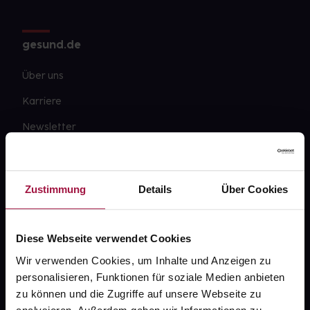
gesund.de
Über uns
Karriere
Newsletter
Barrierefreiheitserklärung
PAYBACK
Zustimmung
Details
Über Cookies
gesund-versorger.de
Sanitätshäuser
Diese Webseite verwendet Cookies
Datenschutz
Wir verwenden Cookies, um Inhalte und Anzeigen zu
personalisieren, Funktionen für soziale Medien anbieten
AGB
zu können und die Zugriffe auf unsere Webseite zu
Impressum