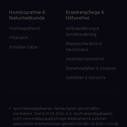
Homöopathie &
Krankenpflege &
Naturheilkunde
Hilfsmittel
Homöopathisch
Aufbaunahrung &
Sondennahrung
Pflanzlich
Blasenschwäche &
Schüßler Salze
Inkontinenz
Desinfektionsmittel
Einnehmehilfen & Dosierer
Gehhilfen & Korsetts
1
Apothekenabgabepreis: Verkaufspreis gemäß ABDA-
Datenbank, Stand 01.08.2026, d. h. Apothekenabgabepreis
nicht verschreibungspflichtiger Medikamente zulasten
gesetzlicher Krankenkassen gemäß § 129 Abs. 5a SGB V i.V.m §§