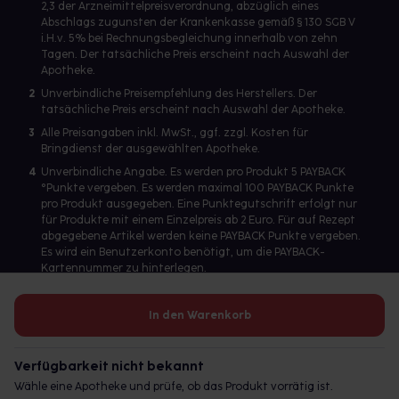
2,3 der Arzneimittelpreisverordnung, abzüglich eines
Abschlags zugunsten der Krankenkasse gemäß § 130 SGB V
i.H.v. 5% bei Rechnungsbegleichung innerhalb von zehn
Tagen. Der tatsächliche Preis erscheint nach Auswahl der
Apotheke.
2
Unverbindliche Preisempfehlung des Herstellers. Der
tatsächliche Preis erscheint nach Auswahl der Apotheke.
3
Alle Preisangaben inkl. MwSt., ggf. zzgl. Kosten für
Bringdienst der ausgewählten Apotheke.
4
Unverbindliche Angabe. Es werden pro Produkt 5 PAYBACK
°Punkte vergeben. Es werden maximal 100 PAYBACK Punkte
pro Produkt ausgegeben. Eine Punktegutschrift erfolgt nur
für Produkte mit einem Einzelpreis ab 2 Euro. Für auf Rezept
abgegebene Artikel werden keine PAYBACK Punkte vergeben.
Es wird ein Benutzerkonto benötigt, um die PAYBACK-
Kartennummer zu hinterlegen.
In den Warenkorb
Betreiber des Portals und verantwortlich: gesund.de GmbH &
Co. KG, HRA 113699, Amtsgericht München
Verfügbarkeit nicht bekannt
© 2026 gesund.de GmbH & Co. KG
Wähle eine Apotheke und prüfe, ob das Produkt vorrätig ist.