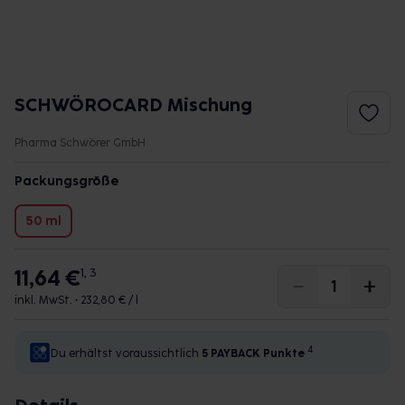
SCHWÖROCARD Mischung
Pharma Schwörer GmbH
Packungsgröße
50 ml
11,64 €
1, 3
inkl. MwSt. •
232,80 € / l
4
Du erhältst voraussichtlich
5 PAYBACK
Punkte