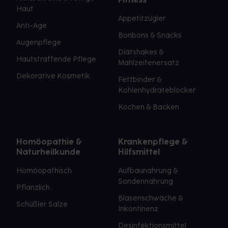
Haut
Appetitzügler
Anti-Age
Bonbons & Snacks
Augenpflege
Diätshakes &
Hautstraffende Pflege
Mahlzeitenersatz
Dekorative Kosmetik
Fettbinder &
Kohlenhydrateblocker
Kochen & Backen
Homöopathie &
Krankenpflege &
Naturheilkunde
Hilfsmittel
Homöopathisch
Aufbaunahrung &
Sondennahrung
Pflanzlich
Blasenschwäche &
Schüßler Salze
Inkontinenz
Desinfektionsmittel