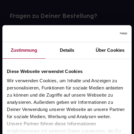
Fragen zu Deiner Bestellung?
Kontakt
FAQ
Zustimmung
Details
Über Cookies
Widerrufsformular
Diese Webseite verwendet Cookies
Wir verwenden Cookies, um Inhalte und Anzeigen zu
personalisieren, Funktionen für soziale Medien anbieten
gesund.de
zu können und die Zugriffe auf unsere Webseite zu
analysieren. Außerdem geben wir Informationen zu
Über uns
Deiner Verwendung unserer Webseite an unsere Partner
Karriere
für soziale Medien, Werbung und Analysen weiter.
Unsere Partner führen diese Informationen
Newsletter
möglicherweise mit weiteren Daten zusammen, die Du