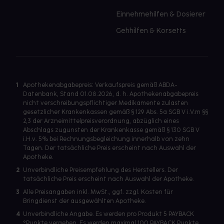
Einnehmehilfen & Dosierer
Gehhilfen & Korsetts
1
Apothekenabgabepreis: Verkaufspreis gemäß ABDA-
Datenbank, Stand 01.08.2026, d. h. Apothekenabgabepreis
nicht verschreibungspflichtiger Medikamente zulasten
gesetzlicher Krankenkassen gemäß § 129 Abs. 5a SGB V i.V.m §§
2,3 der Arzneimittelpreisverordnung, abzüglich eines
Abschlags zugunsten der Krankenkasse gemäß § 130 SGB V
i.H.v. 5% bei Rechnungsbegleichung innerhalb von zehn
Tagen. Der tatsächliche Preis erscheint nach Auswahl der
Apotheke.
2
Unverbindliche Preisempfehlung des Herstellers. Der
tatsächliche Preis erscheint nach Auswahl der Apotheke.
3
Alle Preisangaben inkl. MwSt., ggf. zzgl. Kosten für
Bringdienst der ausgewählten Apotheke.
4
Unverbindliche Angabe. Es werden pro Produkt 5 PAYBACK
°Punkte vergeben. Es werden maximal 100 PAYBACK Punkte