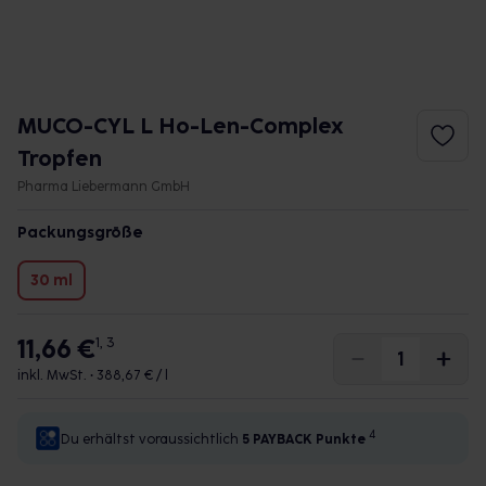
MUCO-CYL L Ho-Len-Complex
Tropfen
Pharma Liebermann GmbH
Packungsgröße
30 ml
11,66 €
1, 3
inkl. MwSt. •
388,67 € / l
4
Du erhältst voraussichtlich
5 PAYBACK
Punkte