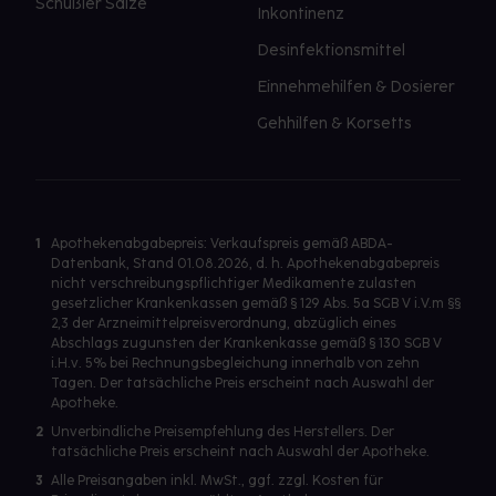
Schüßler Salze
Inkontinenz
Desinfektionsmittel
Einnehmehilfen & Dosierer
Gehhilfen & Korsetts
1
Apothekenabgabepreis: Verkaufspreis gemäß ABDA-
Datenbank, Stand 01.08.2026, d. h. Apothekenabgabepreis
nicht verschreibungspflichtiger Medikamente zulasten
gesetzlicher Krankenkassen gemäß § 129 Abs. 5a SGB V i.V.m §§
2,3 der Arzneimittelpreisverordnung, abzüglich eines
Abschlags zugunsten der Krankenkasse gemäß § 130 SGB V
i.H.v. 5% bei Rechnungsbegleichung innerhalb von zehn
Tagen. Der tatsächliche Preis erscheint nach Auswahl der
Apotheke.
2
Unverbindliche Preisempfehlung des Herstellers. Der
tatsächliche Preis erscheint nach Auswahl der Apotheke.
3
Alle Preisangaben inkl. MwSt., ggf. zzgl. Kosten für