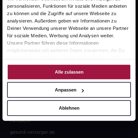
Kontakt
personalisieren, Funktionen für soziale Medien anbieten
zu können und die Zugriffe auf unsere Webseite zu
FAQ
analysieren. Außerdem geben wir Informationen zu
Deiner Verwendung unserer Webseite an unsere Partner
Widerrufsformular
für soziale Medien, Werbung und Analysen weiter.
Unsere Partner führen diese Informationen
möglicherweise mit weiteren Daten zusammen, die Du
ihnen bereitgestellt hast oder die sie im Rahmen Deiner
gesund.de
Nutzung der Dienste gesammelt haben.
Alle zulassen
Über uns
Karriere
Anpassen
Newsletter
Ablehnen
Barrierefreiheitserklärung
PAYBACK
gesund-versorger.de