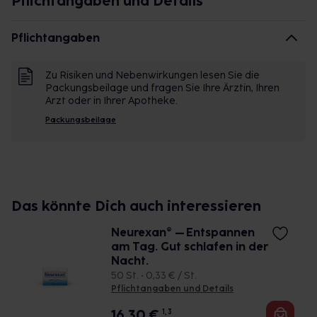
Pflichtangaben und Details
Verdauungsbeschwerden eingesetzt wird. Es fördert
die Funktion des Leber-Galle-Systems,
Pflichtangaben
hilft bei Beschwerden wie Blähungen oder
Völlegefühl sowie krampfartigen Beschwerden.
Zu Risiken und Nebenwirkungen lesen Sie die
Hepeel® N ist sehr gut verträglich und eignet sich zur
Packungsbeilage und fragen Sie Ihre Ärztin, Ihren
natürlichen Unterstützung des
Arzt oder in Ihrer Apotheke.
Verdauungssystems – auch unterwegs.
Packungsbeilage
Vorteile von Hepeel® N im Überblick:
• Natürliches Arzneimittel zur Unterstützung bei
Leberfunktionsstörungen
• Fördert die Verdauung und reguliert das Leber-
Das könnte Dich auch interessieren
Galle-System
Neurexan® – Entspannen
• Kann bei Blähungen, Völlegefühl und
am Tag. Gut schlafen in der
krampfartigen Beschwerden helfen
Nacht.
• Sehr gut verträglich und für den Alltag geeignet
50 St. • 0,33 € / St.
• Praktisch auch für unterwegs
Pflichtangaben und Details
16,30
€
1, 3