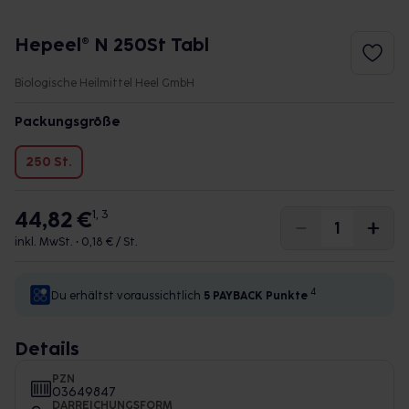
Hepeel® N 250St Tabl
Biologische Heilmittel Heel GmbH
Packungsgröße
250 St.
44,82 €
1, 3
inkl. MwSt. •
0,18 € / St.
4
Du erhältst voraussichtlich
5 PAYBACK
Punkte
Details
PZN
03649847
DARREICHUNGSFORM