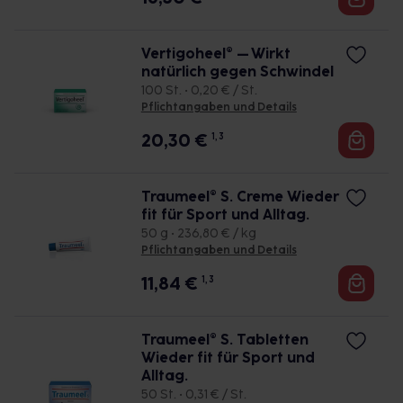
Sanfte Unterstützung für Leber und Verdauung
Die Leber ist ein zentrales Organ für Entgiftung und
Stoffwechsel und spielt eine
Vertigoheel® – Wirkt
entscheidende Rolle für die Verdauung,
natürlich gegen Schwindel
insbesondere von Fetten. Gerät die Leberfunktion
100 St. • 0,20 € / St.
Pflichtangaben und Details
aus dem Gleichgewicht, etwa durch üppige
Mahlzeiten, Alkohol, Stress oder Medikamente,
20,30
€
1, 3
äußert sich das häufig durch Beschwerden wie
Blähungen, Druckgefühl, Völlegefühl oder
Traumeel® S. Creme Wieder
Krämpfe im Oberbauch. Auch eine verminderte
fit für Sport und Alltag.
Gallensekretion oder Funktionsstörungen der
50 g • 236,80 € / kg
Leber können das allgemeine Wohlbefinden spürbar
Pflichtangaben und Details
beeinträchtigen. Hier kann Hepeel® N
11,84
€
1, 3
unterstützen: Mit natürlichen Inhaltstoffen kann
Hepeel® N helfen, die Funktion des LeberGalle-
Systems zu regulieren und die Verdauung auf sanfte
Traumeel® S. Tabletten
Weise zu entlasten.
Wieder fit für Sport und
Alltag.
50 St. • 0,31 € / St.