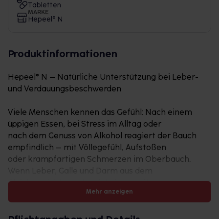
Tabletten
MARKE
Hepeel® N
Produktinformationen
Hepeel® N – Natürliche Unterstützung bei Leber-
und Verdauungsbeschwerden
Viele Menschen kennen das Gefühl: Nach einem
üppigen Essen, bei Stress im Alltag oder
nach dem Genuss von Alkohol reagiert der Bauch
empfindlich – mit Völlegefühl, Aufstoßen
oder krampfartigen Schmerzen im Oberbauch.
Wenn Leber, Galle und Darm aus dem
Gleichgewicht geraten, ist eine sanfte
Mehr anzeigen
Unterstützung gefragt. Hepeel® N ist ein natürliches
Arzneimittel, das zur Unterstützung bei
Leberfunktionsstörungen und