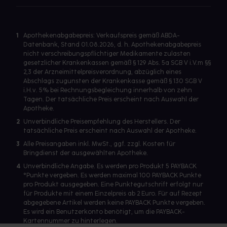
1
Apothekenabgabepreis: Verkaufspreis gemäß ABDA-
Datenbank, Stand 01.08.2026, d. h. Apothekenabgabepreis
nicht verschreibungspflichtiger Medikamente zulasten
gesetzlicher Krankenkassen gemäß § 129 Abs. 5a SGB V i.V.m §§
2,3 der Arzneimittelpreisverordnung, abzüglich eines
Abschlags zugunsten der Krankenkasse gemäß § 130 SGB V
i.H.v. 5% bei Rechnungsbegleichung innerhalb von zehn
Tagen. Der tatsächliche Preis erscheint nach Auswahl der
Apotheke.
2
Unverbindliche Preisempfehlung des Herstellers. Der
tatsächliche Preis erscheint nach Auswahl der Apotheke.
3
Alle Preisangaben inkl. MwSt., ggf. zzgl. Kosten für
Bringdienst der ausgewählten Apotheke.
4
Unverbindliche Angabe. Es werden pro Produkt 5 PAYBACK
°Punkte vergeben. Es werden maximal 100 PAYBACK Punkte
pro Produkt ausgegeben. Eine Punktegutschrift erfolgt nur
für Produkte mit einem Einzelpreis ab 2 Euro. Für auf Rezept
abgegebene Artikel werden keine PAYBACK Punkte vergeben.
Es wird ein Benutzerkonto benötigt, um die PAYBACK-
Kartennummer zu hinterlegen.