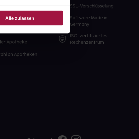
te Wunschprodukte
SSL-Verschlüsselung
lbereit
Software Made in
Alle zulassen
ür sofort verfügbare
Germany
st am selben Tag möglich
ISO-zertifiziertes
 der Apotheke
Rechenzentrum
ahl an Apotheken