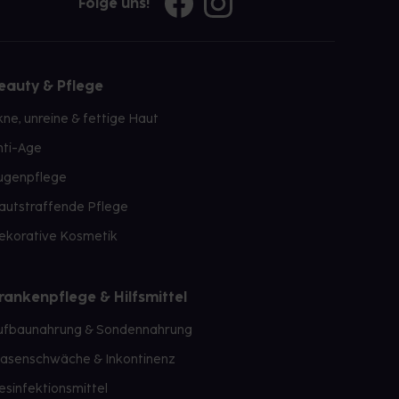
Folge uns!
eauty & Pflege
kne, unreine & fettige Haut
nti-Age
ugenpflege
autstraffende Pflege
ekorative Kosmetik
rankenpflege & Hilfsmittel
ufbaunahrung & Sondennahrung
lasenschwäche & Inkontinenz
esinfektionsmittel