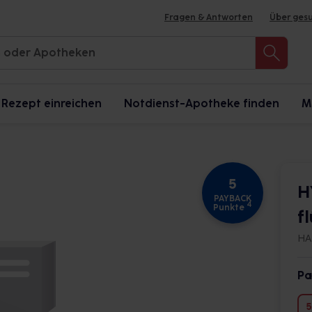
Fragen & Antworten
Über ges
Rezept einreichen
Notdienst-Apotheke finden
M
5
H
PAYBACK
4
Punkte
f
HA
Pa
5