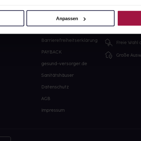
Über uns
Ausgewähl
sofort abho
Karriere
Anpassen
Lieferung f
Newsletter
Artikel mei
Barrierefreiheitserklärung
Freie Wahl
PAYBACK
Große Ausw
gesund-versorger.de
Sanitätshäuser
Datenschutz
AGB
Impressum