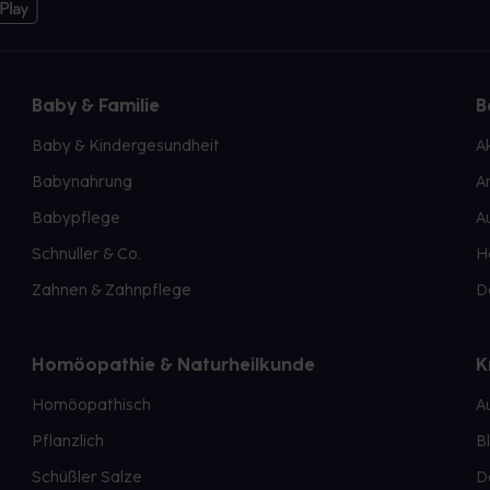
Baby & Familie
B
Baby & Kindergesundheit
A
Babynahrung
A
Babypflege
A
Schnuller & Co.
H
Zahnen & Zahnpflege
D
Homöopathie & Naturheilkunde
K
Homöopathisch
A
Pflanzlich
B
Schüßler Salze
D