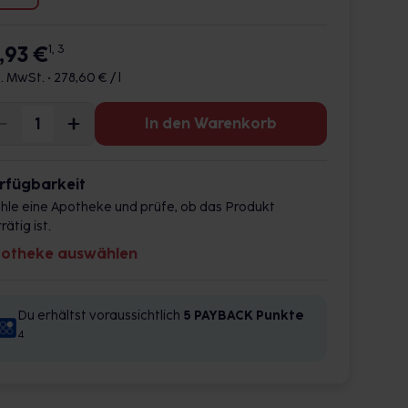
3,93 €
1, 3
l. MwSt. •
278,60 € / l
In den Warenkorb
rfügbarkeit
hle eine Apotheke und prüfe, ob das Produkt
rätig ist.
otheke auswählen
Du erhältst voraussichtlich
5 PAYBACK
Punkte
4