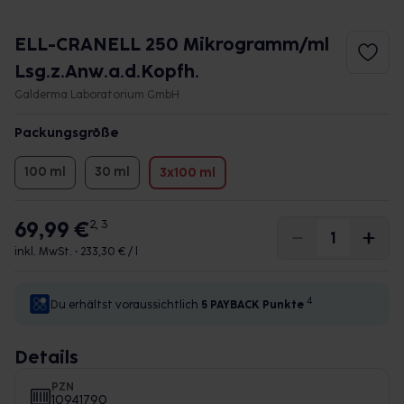
ELL-CRANELL 250 Mikrogramm/ml
Lsg.z.Anw.a.d.Kopfh.
Galderma Laboratorium GmbH
Packungsgröße
100 ml
30 ml
3x100 ml
69,99 €
2, 3
inkl. MwSt. •
233,30 € / l
4
Du erhältst voraussichtlich
5 PAYBACK
Punkte
Details
PZN
10941790