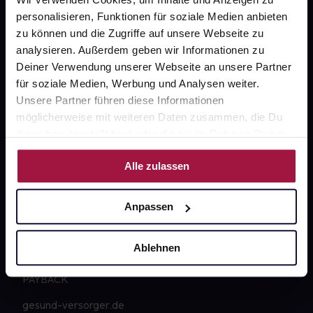
Kontakt
personalisieren, Funktionen für soziale Medien anbieten
zu können und die Zugriffe auf unsere Webseite zu
FAQ
analysieren. Außerdem geben wir Informationen zu
Deiner Verwendung unserer Webseite an unsere Partner
Widerrufsformular
für soziale Medien, Werbung und Analysen weiter.
Unsere Partner führen diese Informationen
möglicherweise mit weiteren Daten zusammen, die Du
ihnen bereitgestellt hast oder die sie im Rahmen Deiner
gesund.de
Nutzung der Dienste gesammelt haben.
Alle zulassen
Über uns
Karriere
Anpassen
Newsletter
Ablehnen
Barrierefreiheitserklärung
PAYBACK
gesund-versorger.de