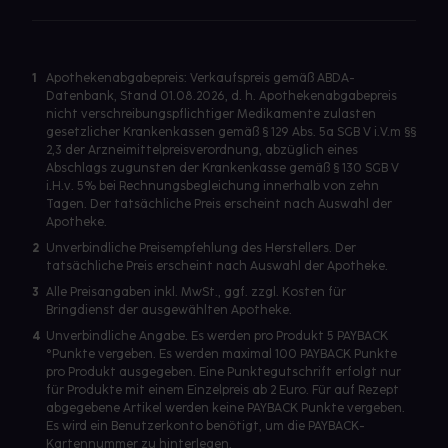
1
Apothekenabgabepreis: Verkaufspreis gemäß ABDA-
Datenbank, Stand 01.08.2026, d. h. Apothekenabgabepreis
nicht verschreibungspflichtiger Medikamente zulasten
gesetzlicher Krankenkassen gemäß § 129 Abs. 5a SGB V i.V.m §§
2,3 der Arzneimittelpreisverordnung, abzüglich eines
Abschlags zugunsten der Krankenkasse gemäß § 130 SGB V
i.H.v. 5% bei Rechnungsbegleichung innerhalb von zehn
Tagen. Der tatsächliche Preis erscheint nach Auswahl der
Apotheke.
2
Unverbindliche Preisempfehlung des Herstellers. Der
tatsächliche Preis erscheint nach Auswahl der Apotheke.
3
Alle Preisangaben inkl. MwSt., ggf. zzgl. Kosten für
Bringdienst der ausgewählten Apotheke.
4
Unverbindliche Angabe. Es werden pro Produkt 5 PAYBACK
°Punkte vergeben. Es werden maximal 100 PAYBACK Punkte
pro Produkt ausgegeben. Eine Punktegutschrift erfolgt nur
für Produkte mit einem Einzelpreis ab 2 Euro. Für auf Rezept
abgegebene Artikel werden keine PAYBACK Punkte vergeben.
Es wird ein Benutzerkonto benötigt, um die PAYBACK-
Kartennummer zu hinterlegen.