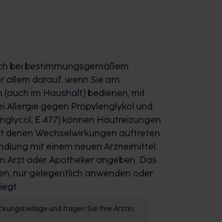
 behandeln
die Ursachen nicht behandelt werden.
dem Fortschreiten des Haarausfalls
elen Sie, wenn Sie bereits frühzeitig
auch bei bestimmungsgemäßem
xidil regen Sie das Wachstum Ihrer
or allem darauf, wenn Sie am
rken die vorhandenen, aber
(auch im Haushalt) bedienen, mit
ei Allergie gegen Propylenglykol und
lenglycol, E 477) können Hautreizungen
fall
mit denen Wechselwirkungen auftreten.
Minoxidil erweitert Ihre Blutgefäße und
andlung mit einem neuen Arzneimittel
sorgung Ihres Haares. Vorhandenes Haar
em Arzt oder Apotheker angeben. Das
re angeregt. Die Haarqualität
aufen, nur gelegentlich anwenden oder
t nicht weiter fort.
iegt.
es erblich bedingten Haarausfalls
kungsbeilage und fragen Sie Ihre Ärztin,
h den drehbaren Sprühkopf angenehm