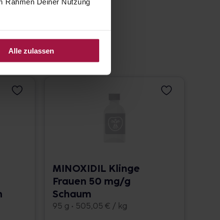
e im Rahmen Deiner Nutzung
Alle zulassen
MINOXIDIL Klinge
Frauen 50 mg/g
h
Schaum
95 g • 505,05 € / kg