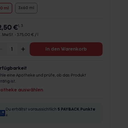
3x60 ml
0 ml
2,50 €
1, 3
l. MwSt. •
375,00 € / l
In den Warenkorb
rfügbarkeit
hle eine Apotheke und prüfe, ob das Produkt
rätig ist.
otheke auswählen
Du erhältst voraussichtlich
5 PAYBACK
Punkte
4