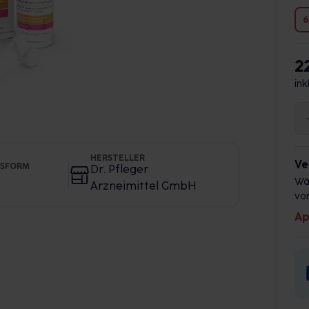
6
2
ink
HERSTELLER
Ve
GSFORM
Dr. Pfleger
Wä
Arzneimittel GmbH
vor
Ap