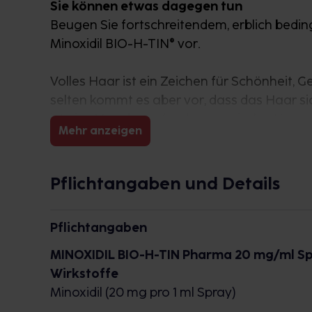
Sie können etwas dagegen tun
Beugen Sie fortschreitendem, erblich bedin
Minoxidil BIO-H-TIN® vor.
Volles Haar ist ein Zeichen für Schönheit, 
selten kommt es aber vor, dass das Haar sic
ist eine Vererbung (androgenetische Alopezi
Mehr anzeigen
diesen erblich bedingten Haarausfall stopp
dass der bewährte Wirkstoff Minoxidil vielv
Pflichtangaben und Details
Es ist normal, Haare zu verlieren
Mit Minoxidil BIO-H-TIN® geben Sie Ihren 
Pflichtangaben
brauchen.
Jedem Menschen fallen täglich Haare aus. 
MINOXIDIL BIO-H-TIN Pharma 20 mg/ml Sp
Haare nach. Sie können täglich 100 Haare übe
Wirkstoffe
ganz normal. Erschrecken Sie also nicht,
Minoxidil (20 mg pro 1 ml Spray)
Ihrem Kopfkissen finden oder nach dem Bü