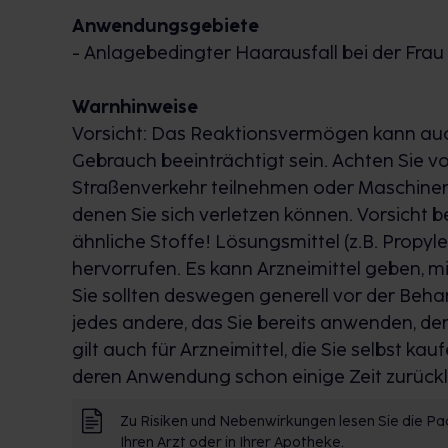
Anwendungsgebiete
Frühzeitig erblich bedingten Haarausfall
- Anlagebedingter Haarausfall bei der Frau
Bei erblich bedingtem Haarausfall können 
Mit Minoxidil BIO-H-TIN können Sie jedoch 
Warnhinweise
entgegenwirken. Besonders gute Erfolge erzi
Vorsicht: Das Reaktionsvermögen kann 
mit der Therapie beginnen. Denn durch Mino
Gebrauch beeinträchtigt sein. Achten Sie v
Haare an lichten Stellen wieder an und stä
Straßenverkehr teilnehmen oder Maschinen 
geschwächten Haare in der Kopfhaut.
denen Sie sich verletzen können. Vorsicht b
ähnliche Stoffe! Lösungsmittel (z.B. Propy
Minoxidil BIO-H-TIN® stoppt Ihren Haaraus
hervorrufen. Es kann Arzneimittel geben, 
Der wissenschaftlich anerkannte Wirkstoff 
Sie sollten deswegen generell vor der Beh
unterstützt so die Blut- und Nährstoffver
jedes andere, das Sie bereits anwenden, d
wird gestärkt und das Wachstum neuer Haa
gilt auch für Arzneimittel, die Sie selbst k
verbessert sich und der Haarverlust schreite
deren Anwendung schon einige Zeit zurückl
Minoxidil BIO-H-TIN kann so den Verlauf Ihr
Zu Risiken und Nebenwirkungen lesen Sie die Pac
aufhalten. Die Anwendung ist dabei durc
Ihren Arzt oder in Ihrer Apotheke.