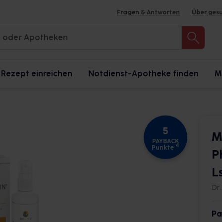
Fragen & Antworten
Über ges
Rezept einreichen
Notdienst-Apotheke finden
M
5
M
PAYBACK
4
Punkte
P
L
Dr
Pa