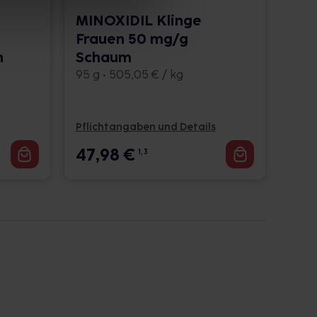
MINOXIDIL Klinge
Frauen 50 mg/g
h
Schaum
95 g • 505,05 € / kg
Pflichtangaben und Details
47,98
€
1, 3