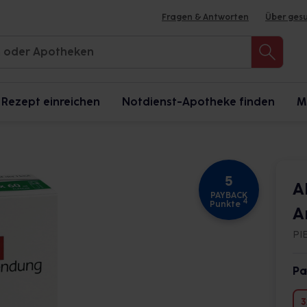
Fragen & Antworten
Über ges
Rezept einreichen
Notdienst-Apotheke finden
M
5
A
PAYBACK
4
Punkte
A
PI
Pa
3