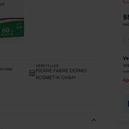
5
ink
Ve
Wä
HERSTELLER
GSFORM
PIERRE FABRE DERMO
vor
KOSMETIK GmbH
Ap