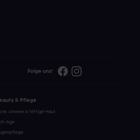
Folge uns!
eauty & Pflege
kne, unreine & fettige Haut
nti-Age
ugenpflege