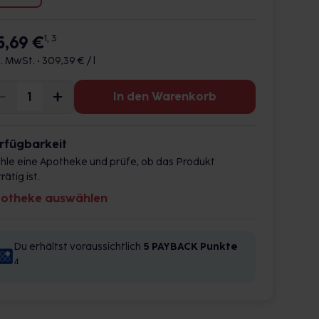
5,69 €
1, 3
l. MwSt. •
309,39 € / l
In den Warenkorb
rfügbarkeit
hle eine Apotheke und prüfe, ob das Produkt
rätig ist.
otheke auswählen
Du erhältst voraussichtlich
5 PAYBACK
Punkte
4