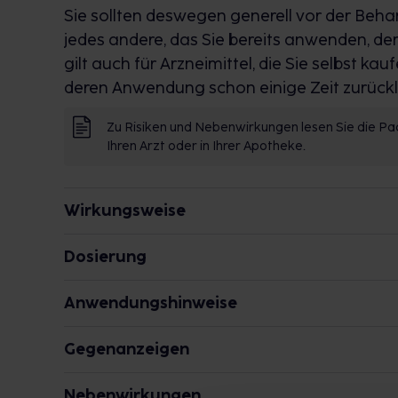
Sie sollten deswegen generell vor der Beh
jedes andere, das Sie bereits anwenden, d
gilt auch für Arzneimittel, die Sie selbst k
deren Anwendung schon einige Zeit zurückl
Zu Risiken und Nebenwirkungen lesen Sie die Pac
Ihren Arzt oder in Ihrer Apotheke.
Wirkungsweise
Wie wirkt der Inhaltsstoff des Arzneimittels?
Dosierung
Männer
Der Wirkstoff senkt einen erhöhten Blutdru
Anwendungshinweise
Einzel-/Gesamtdosis: 1 ml/2-mal täglich
und somit den Widerstand des Gefäßes her
Die Gesamtdosis sollte nicht ohne Rückspr
Zeitpunkt: morgens und abends
Beim Einsatz des Wirkstoffes wurde, zunäc
Gegenanzeigen
überschritten werden.
Männer
verstärkter Haarwuchs festgestellt. Inzwisc
Was spricht gegen eine Anwendung?
Einzel-/Gesamtdosis: 6 Sprühstöße (entspr. 
ausgenutzt. Welcher Wirkmechanismus dafür 
Nebenwirkungen