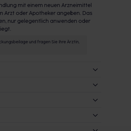
andlung mit einem neuen Arzneimittel
em Arzt oder Apotheker angeben. Das
aufen, nur gelegentlich anwenden oder
iegt.
kungsbeilage und fragen Sie Ihre Ärztin,
ck, indem er die Blutgefäße erweitern
absetzen kann.
ache mit einem Arzt oder Apotheker
hst als unerwünschte Wirkung, ein
hen wird dieser Effekt therapeutisch
1 ml)/2-mal täglich
verantwortlich ist, ist bislang jedoch