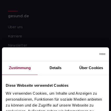
gesund.de
Über uns
Karriere
Newsletter
Barrierefreiheitserklärung
PAYBACK
Zustimmung
Details
Über Cookies
gesund-versorger.de
Sanitätshäuser
Diese Webseite verwendet Cookies
Datenschutz
Wir verwenden Cookies, um Inhalte und Anzeigen zu
personalisieren, Funktionen für soziale Medien anbieten
AGB
zu können und die Zugriffe auf unsere Webseite zu
Impressum