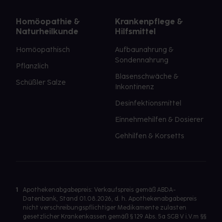
Homöopathie &
Krankenpflege &
Naturheilkunde
Hilfsmittel
Homöopathisch
Aufbaunahrung &
Sondennahrung
Pflanzlich
Blasenschwäche &
Schüßler Salze
Inkontinenz
Desinfektionsmittel
Einnehmehilfen & Dosierer
Gehhilfen & Korsetts
1
Apothekenabgabepreis: Verkaufspreis gemäß ABDA-
Datenbank, Stand 01.08.2026, d. h. Apothekenabgabepreis
nicht verschreibungspflichtiger Medikamente zulasten
gesetzlicher Krankenkassen gemäß § 129 Abs. 5a SGB V i.V.m §§