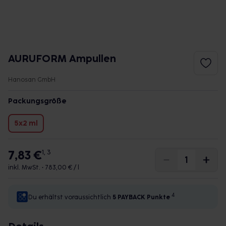
AURUFORM Ampullen
Hanosan GmbH
Packungsgröße
5x2 ml
7,83 €
1, 3
inkl. MwSt. •
783,00 € / l
4
Du erhältst voraussichtlich
5 PAYBACK
Punkte