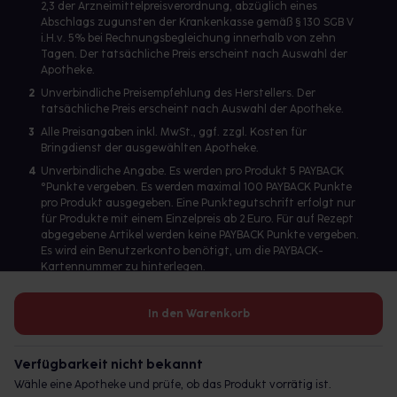
2,3 der Arzneimittelpreisverordnung, abzüglich eines
Abschlags zugunsten der Krankenkasse gemäß § 130 SGB V
i.H.v. 5% bei Rechnungsbegleichung innerhalb von zehn
Tagen. Der tatsächliche Preis erscheint nach Auswahl der
Apotheke.
2
Unverbindliche Preisempfehlung des Herstellers. Der
tatsächliche Preis erscheint nach Auswahl der Apotheke.
3
Alle Preisangaben inkl. MwSt., ggf. zzgl. Kosten für
Bringdienst der ausgewählten Apotheke.
4
Unverbindliche Angabe. Es werden pro Produkt 5 PAYBACK
°Punkte vergeben. Es werden maximal 100 PAYBACK Punkte
pro Produkt ausgegeben. Eine Punktegutschrift erfolgt nur
für Produkte mit einem Einzelpreis ab 2 Euro. Für auf Rezept
abgegebene Artikel werden keine PAYBACK Punkte vergeben.
Es wird ein Benutzerkonto benötigt, um die PAYBACK-
Kartennummer zu hinterlegen.
In den Warenkorb
Betreiber des Portals und verantwortlich: gesund.de GmbH &
Co. KG, HRA 113699, Amtsgericht München
Verfügbarkeit nicht bekannt
© 2026 gesund.de GmbH & Co. KG
Wähle eine Apotheke und prüfe, ob das Produkt vorrätig ist.