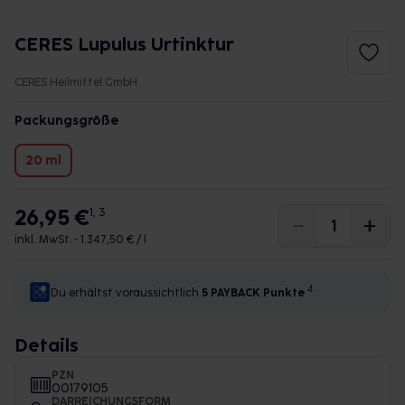
CERES Lupulus Urtinktur
CERES Heilmittel GmbH
Packungsgröße
20 ml
26,95 €
1, 3
inkl. MwSt. •
1.347,50 € / l
4
Du erhältst voraussichtlich
5 PAYBACK
Punkte
Details
PZN
00179105
DARREICHUNGSFORM