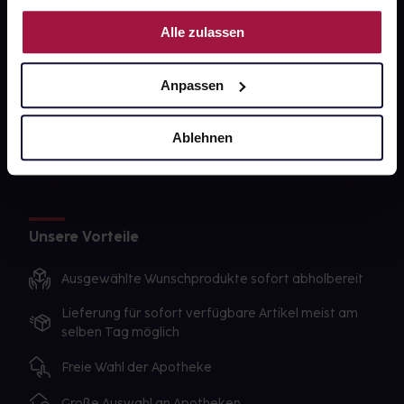
Nutzung der Dienste gesammelt haben.
gesund-versorger.de
Alle zulassen
Sanitätshäuser
Anpassen
Datenschutz
AGB
Ablehnen
Impressum
Unsere Vorteile
Ausgewählte Wunschprodukte sofort abholbereit
Lieferung für sofort verfügbare Artikel meist am
selben Tag möglich
Freie Wahl der Apotheke
Große Auswahl an Apotheken