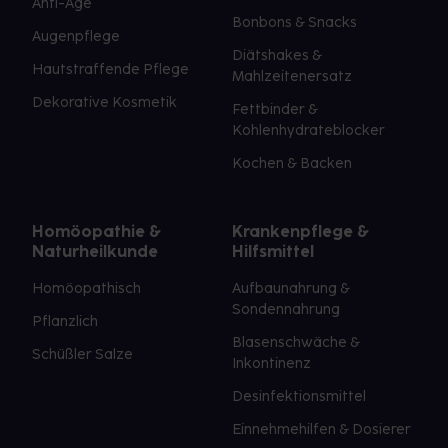
Anti-Age
Bonbons & Snacks
Augenpflege
Diätshakes &
Hautstraffende Pflege
Mahlzeitenersatz
Dekorative Kosmetik
Fettbinder &
Kohlenhydrateblocker
Kochen & Backen
Homöopathie &
Krankenpflege &
Naturheilkunde
Hilfsmittel
Homöopathisch
Aufbaunahrung &
Sondennahrung
Pflanzlich
Blasenschwäche &
Schüßler Salze
Inkontinenz
Desinfektionsmittel
Einnehmehilfen & Dosierer