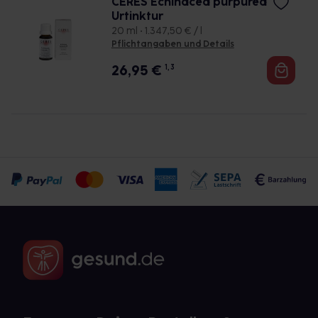
CERES Echinacea purpurea
Urtinktur
20 ml • 1.347,50 € / l
Pflichtangaben und Details
26,95
€
1, 3