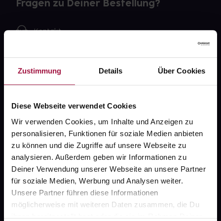
Fragen zu Deiner Bestellung?
Kontakt
FAQ
Zustimmung
Details
Über Cookies
Widerrufsformular
Diese Webseite verwendet Cookies
Wir verwenden Cookies, um Inhalte und Anzeigen zu
gesund.de
personalisieren, Funktionen für soziale Medien anbieten
zu können und die Zugriffe auf unsere Webseite zu
Über uns
analysieren. Außerdem geben wir Informationen zu
Karriere
Deiner Verwendung unserer Webseite an unsere Partner
für soziale Medien, Werbung und Analysen weiter.
Newsletter
Unsere Partner führen diese Informationen
Barrierefreiheitserklärung
möglicherweise mit weiteren Daten zusammen, die Du
ihnen bereitgestellt hast oder die sie im Rahmen Deiner
PAYBACK