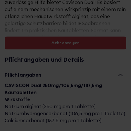
zuverlässige Hilfe bietet Gaviscon Dual! Es basiert
auf einem mechanischen Wirkprinzip mit einem rein
pflanzlichen Hauptwirkstoff: Alginat, das eine
gelartige Schutzbarriere bildet & Sodbrennen
lindert. Im praktischen Kautabletten-Format kann
das Arzneimittel leicht in der Tasche mitgenommen
Mehr anzeigen
und eingenommen werden.
Pflichtangaben und Details
Sodbrennen – Ursachen & Symptome
Pflichtangaben
GAVISCON Dual 250mg/106,5mg/187,5mg
Saures Aufstoßen und Sodbrennen entstehen, wenn
Kautabletten
Magensäure in die Speiseröhre aufsteigt. Ursachen
Wirkstoffe
hierfür können eine vermehrte
Natrium alginat (250 mg pro 1 Tablette)
Magensäureproduktion sowie die mangelnde
Natriumhydrogencarbonat (106,5 mg pro 1 Tablette)
Funktionalität des Schließmuskels zwischen Magen
Calciumcarbonat (187,5 mg pro 1 Tablette)
und Speiseröhre sein. Da unsere Speiseröhre nicht
über eine schützende Schleimhaut verfügt,