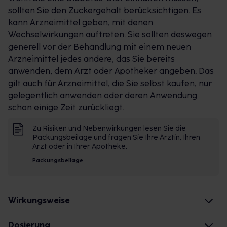
Magensäure neutralisiert. So können Schmerzen und
sollten Sie den Zuckergehalt berücksichtigen. Es
andere unangenehme Beschwerden wie
kann Arzneimittel geben, mit denen
Magendruck, saures Aufstoßen und Völlegefühl für
Wechselwirkungen auftreten. Sie sollten deswegen
bis zu vier Stunden gelindert werden.
generell vor der Behandlung mit einem neuen
Arzneimittel jedes andere, das Sie bereits
anwenden, dem Arzt oder Apotheker angeben. Das
gilt auch für Arzneimittel, die Sie selbst kaufen, nur
Sodbrennen und Magendruck nach dem Essen
gelegentlich anwenden oder deren Anwendung
schon einige Zeit zurückliegt.
Üppige Mahlzeiten sind häufig der Grund für das
Unwohlsein. Der Genuss fettiger, scharfer oder
Zu Risiken und Nebenwirkungen lesen Sie die
extrem zuckerhaltiger Speisen und
Packungsbeilage und fragen Sie Ihre Ärztin, Ihren
kohlensäurehaltiger Getränken kann die Verdauung
Arzt oder in Ihrer Apotheke.
ebenfalls überlasten. Ist unser Magen besonders gut
Packungsbeilage
gefüllt, kann der entstandene Druck sich auch
negativ auf die Funktionalität des Schließmuskels
auswirken, sodass dieser dem Rückfluss des
Wirkungsweise
Speisebreis nicht mehr standhalten kann. Ebenso
Wie wirken die Inhaltsstoffe des Arzneimittels?
begünstigen Nikotin, Alkohol und Koffein die
Dosierung