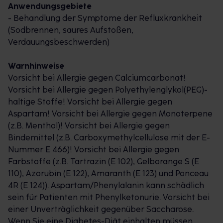
Anwendungsgebiete
verursacht der saure Speisebrei ein Brennen im
- Behandlung der Symptome der Refluxkrankheit
Rachen und hinter dem Brustbein. Zum Teil kommen
(Sodbrennen, saures Aufstoßen,
dann auch noch Heiserkeit und Halsschmerzen
Verdauungsbeschwerden)
hinzu. Eine ungünstige Ernährungsweise, Stress,
Übergewicht oder Schwangerschaft zählen ebenso
Warnhinweise
zu den Risikofaktoren für das Auftreten von
Vorsicht bei Allergie gegen Calciumcarbonat!
Sodbrennen wie der Konsum von Alkohol, Nikotin
Vorsicht bei Allergie gegen Polyethylenglykol(PEG)-
und die Einnahme bestimmter Medikamente. Reflux
haltige Stoffe! Vorsicht bei Allergie gegen
lässt sich jedoch in der Regel gut behandeln.
Aspartam! Vorsicht bei Allergie gegen Monoterpene
(z.B. Menthol)! Vorsicht bei Allergie gegen
Zuverlässiger Schutz
Bindemittel (z.B. Carboxymethylcellulose mit der E-
Nummer E 466)! Vorsicht bei Allergie gegen
Im Gegensatz zu einigen vergleichbaren
Farbstoffe (z.B. Tartrazin (E 102), Gelborange S (E
Medikamenten gegen Sodbrennen wirkt Gaviscon
110), Azorubin (E 122), Amaranth (E 123) und Ponceau
Dual Kautabletten zweifach: Der Inhaltsstoff Alginat
4R (E 124)). Aspartam/Phenylalanin kann schädlich
legt sich wie ein Schutzfilm auf den Mageninhalt und
sein für Patienten mit Phenylketonurie. Vorsicht bei
verhindert so das Aufsteigen des sauren Speisebreis
einer Unverträglichkeit gegenüber Saccharose.
in die empfindliche Speiseröhre. Gleichzeitig wird die
Wenn Sie eine Diabetes-Diät einhalten müssen,