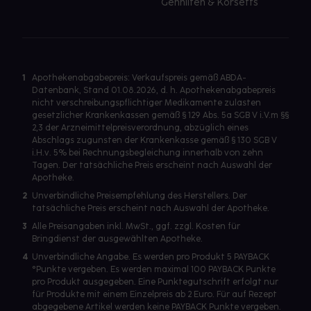
Gehhilfen & Korsetts
1
Apothekenabgabepreis: Verkaufspreis gemäß ABDA-
Datenbank, Stand 01.08.2026, d. h. Apothekenabgabepreis
nicht verschreibungspflichtiger Medikamente zulasten
gesetzlicher Krankenkassen gemäß § 129 Abs. 5a SGB V i.V.m §§
2,3 der Arzneimittelpreisverordnung, abzüglich eines
Abschlags zugunsten der Krankenkasse gemäß § 130 SGB V
i.H.v. 5% bei Rechnungsbegleichung innerhalb von zehn
Tagen. Der tatsächliche Preis erscheint nach Auswahl der
Apotheke.
2
Unverbindliche Preisempfehlung des Herstellers. Der
tatsächliche Preis erscheint nach Auswahl der Apotheke.
3
Alle Preisangaben inkl. MwSt., ggf. zzgl. Kosten für
Bringdienst der ausgewählten Apotheke.
4
Unverbindliche Angabe. Es werden pro Produkt 5 PAYBACK
°Punkte vergeben. Es werden maximal 100 PAYBACK Punkte
pro Produkt ausgegeben. Eine Punktegutschrift erfolgt nur
für Produkte mit einem Einzelpreis ab 2 Euro. Für auf Rezept
abgegebene Artikel werden keine PAYBACK Punkte vergeben.