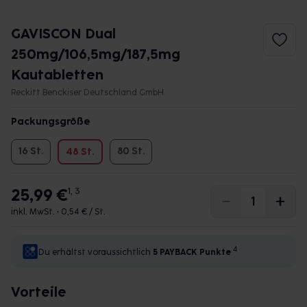
GAVISCON Dual
250mg/106,5mg/187,5mg
Kautabletten
Reckitt Benckiser Deutschland GmbH
Packungsgröße
16 St.
80 St.
48 St.
25,99 €
1, 3
inkl. MwSt. •
0,54 € / St.
4
Du erhältst voraussichtlich
5 PAYBACK
Punkte
Vorteile