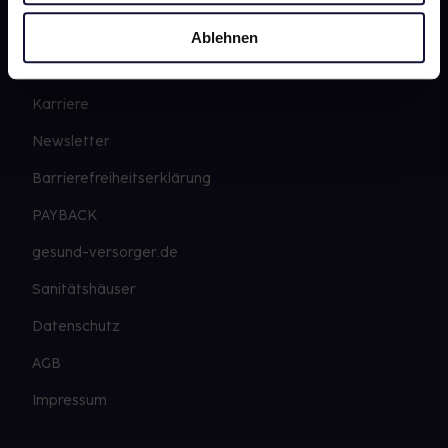
gesund.de
Ablehnen
Über uns
Karriere
Newsletter
Barrierefreiheitserklärung
PAYBACK
gesund-versorger.de
Sanitätshäuser
Datenschutz
AGB
Impressum