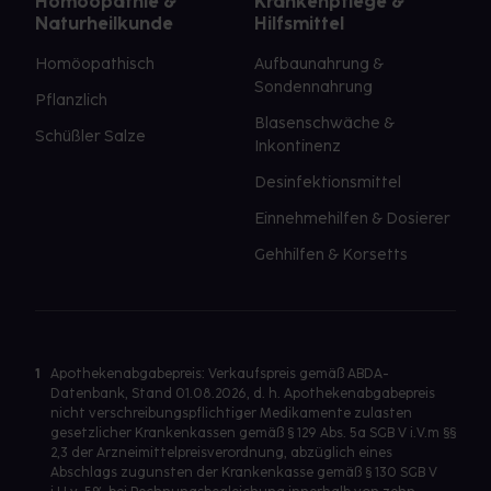
Homöopathie &
Krankenpflege &
Naturheilkunde
Hilfsmittel
Homöopathisch
Aufbaunahrung &
Sondennahrung
Pflanzlich
Blasenschwäche &
Schüßler Salze
Inkontinenz
Desinfektionsmittel
Einnehmehilfen & Dosierer
Gehhilfen & Korsetts
1
Apothekenabgabepreis: Verkaufspreis gemäß ABDA-
Datenbank, Stand 01.08.2026, d. h. Apothekenabgabepreis
nicht verschreibungspflichtiger Medikamente zulasten
gesetzlicher Krankenkassen gemäß § 129 Abs. 5a SGB V i.V.m §§
2,3 der Arzneimittelpreisverordnung, abzüglich eines
Abschlags zugunsten der Krankenkasse gemäß § 130 SGB V