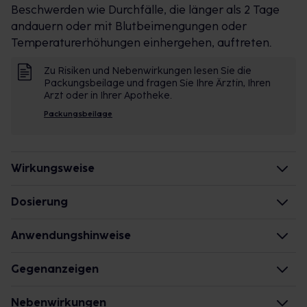
Beschwerden wie Durchfälle, die länger als 2 Tage
andauern oder mit Blutbeimengungen oder
Temperaturerhöhungen einhergehen, auftreten.
Zu Risiken und Nebenwirkungen lesen Sie die
Packungsbeilage und fragen Sie Ihre Ärztin, Ihren
Arzt oder in Ihrer Apotheke.
Packungsbeilage
Wirkungsweise
Wie wirken die Inhaltsstoffe des Arzneimittels?
Dosierung
Langjährige Erfahrung hat gezeigt, dass das
Jugendliche ab 12 Jahren und Erwachsene
Anwendungshinweise
Arzneimittel bei bestimmten Beschwerden helfen
Einzel-/Gesamtdosis: 1-2 Messlöffel/2-mal täglich
kann. Wie die einzelnen Inhaltsstoffe wirken, konnte
Zeitpunkt: morgens vor der ersten Mahlzeit und vor
Die Gesamtdosis sollte nicht ohne Rücksprache mit
Gegenanzeigen
bislang in wissenschaftlichen Studien nicht
dem Schlafengehen
einem Arzt oder Apotheker überschritten werden.
nachgewiesen werden.
Jugendliche ab 12 Jahren und Erwachsene
Was spricht gegen eine Anwendung?
Nebenwirkungen