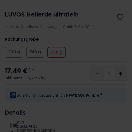
LUVOS Heilerde ultrafein
Heilerde-Gesellschaft Luvos Just GmbH & Co. KG
Packungsgröße
200 g
380 g
750 g
17,49 €
2, 3
inkl. MwSt. •
23,32 € / kg
4
Du erhältst voraussichtlich
5 PAYBACK
Punkte
Details
PZN
05039403
DARREICHUNGSFORM