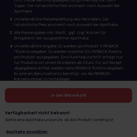
i.H.v. 5% bei Rechnungsbegleichung innerhalb von zehn
Tagen. Der tatsächliche Preis erscheint nach Auswahl der
Apotheke.
2
Unverbindliche Preisempfehlung des Herstellers. Der
tatsächliche Preis erscheint nach Auswahl der Apotheke.
3
Alle Preisangaben inkl. MwSt., ggf. zzgl. Kosten für
Bringdienst der ausgewählten Apotheke.
4
Unverbindliche Angabe. Es werden pro Produkt 5 PAYBACK
°Punkte vergeben. Es werden maximal 100 PAYBACK Punkte
pro Produkt ausgegeben. Eine Punktegutschrift erfolgt nur
für Produkte mit einem Einzelpreis ab 2 Euro. Für auf Rezept
abgegebene Artikel werden keine PAYBACK Punkte vergeben.
Es wird ein Benutzerkonto benötigt, um die PAYBACK-
Kartennummer zu hinterlegen.
In den Warenkorb
Betreiber des Portals und verantwortlich: gesund.de GmbH &
Co. KG, HRA 113699, Amtsgericht München
Verfügbarkeit nicht bekannt
© 2026 gesund.de GmbH & Co. KG
Wähle eine Apotheke und prüfe, ob das Produkt vorrätig ist.
Apotheke auswählen