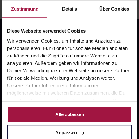
Zustimmung
Details
Über Cookies
Diese Webseite verwendet Cookies
Wir verwenden Cookies, um Inhalte und Anzeigen zu
personalisieren, Funktionen für soziale Medien anbieten
zu können und die Zugriffe auf unsere Webseite zu
analysieren. Außerdem geben wir Informationen zu
Fragen zu Deiner Bestellung?
Deiner Verwendung unserer Webseite an unsere Partner
für soziale Medien, Werbung und Analysen weiter.
Unsere Partner führen diese Informationen
Kontakt
möglicherweise mit weiteren Daten zusammen, die Du
FAQ
ihnen bereitgestellt hast oder die sie im Rahmen Deiner
Nutzung der Dienste gesammelt haben.
Alle zulassen
Widerrufsformular
Anpassen