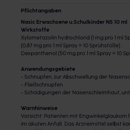
Niesattacken und die ständig laufende Nase 
Pflichtangaben
nasic®
befreit dank Xylometazolin
schnell 
Nasic Erwachsene u.Schulkinder NS 10 ml
Nase und hilft dank Dexpanthenol die Nase 
Wirkstoffe
Ihren
Schnupfen schneller loswerden
***!
Xylometazolin hydrochlorid (1 mg pro 1 ml S
(0,87 mg pro 1 ml Spray = 10 Sprühstöße)
nasic® ist für Erwachsene und Schulkinder
Dexpanthenol (50 mg pro 1 ml Spray = 10 S
bis zu 6 Monate haltbar.
Anwendungsgebiete
*innerh. von 5-10 Min.
- Schnupfen, zur Abschwellung der Nasens
**bis zu 3x tgl.
- Fließschnupfen
*** im Vergleich zu einem Xylometazolin-Monospray, Mösges R. 
- Schädigungen der Nasenschleimhaut, un
symptom relief in acute rhinitis treated with decongestant na
Warnhinweise
Vorsicht: Patienten mit Engwinkelglaukom 
FAQ:
im akuten Anfall. Das Arzneimittel selbst k