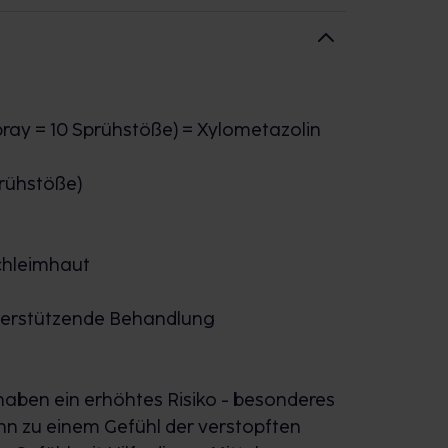
stellen sich ein.
und langanhaltend
** die verstopfte
von innen zu heilen. So können Sie
pray = 10 Sprühstöße) = Xylometazolin
 ab 6 Jahren bestimmt. Nach dem Öffnen
prühstöße)
chleimhaut
et al. Dexpanthenol: An overview of its contribution to
terstützende Behandlung
sal spray. Adv Ther DOI 10.1007/s 12325-017-0581-0.
haben ein erhöhtes Risiko - besonderes
ann zu einem Gefühl der verstopften