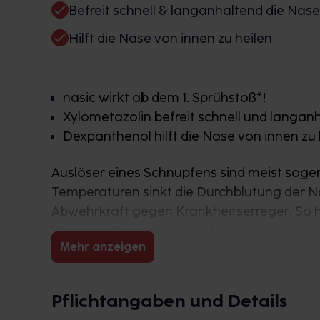
Befreit schnell & langanhaltend die Nase
Hilft die Nase von innen zu heilen
nasic wirkt ab dem 1. Sprühstoß*!
Xylometazolin befreit schnell und langan
Dexpanthenol hilft die Nase von innen zu 
Auslöser eines Schnupfens sind meist sogen
Temperaturen sinkt die Durchblutung der N
Abwehrkraft gegen Krankheitserreger. So ha
können sich rasant vermehren.
Mehr anzeigen
Gelangen die Viren in die Nase, schaltet d
vermehrt Schleim zu produzieren. Durch di
Pflichtangaben und Details
Nasenschleimhäute an. Die Nase ist versto