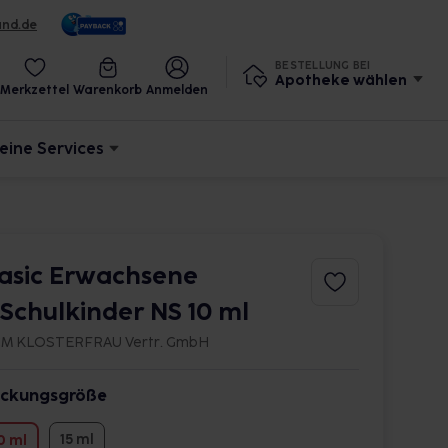
und.de
BESTELLUNG BEI
Apotheke wählen
Merkzettel
Warenkorb
Anmelden
eine Services
asic Erwachsene
.Schulkinder NS 10 ml
M KLOSTERFRAU Vertr. GmbH
ckungsgröße
15 ml
0 ml