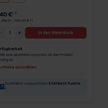
,40 €
1, 3
l. MwSt. •
740,00 € / l
In den Warenkorb
rfügbarkeit
hle eine Apotheke und prüfe, ob das Produkt
rätig ist.
otheke auswählen
Du erhältst voraussichtlich
5 PAYBACK
Punkte
4