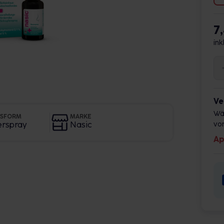
7
ink
Ve
Wä
GSFORM
MARKE
erspray
Nasic
vor
Ap