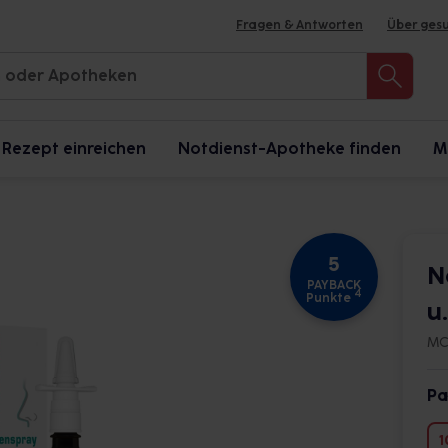
Fragen & Antworten
Über ges
Rezept einreichen
Notdienst-Apotheke finden
M
5
N
PAYBACK
4
Punkte
u
MC
Pa
1