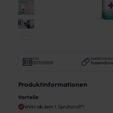
PZN
DARREICHUN
00705309
Nasendosi
Produktinformationen
Vorteile
Wirkt ab dem 1. Sprühstoß*!