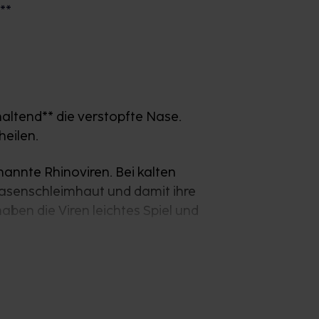
**
haltend** die verstopfte Nase.
heilen.
annte Rhinoviren. Bei kalten
asenschleimhaut und damit ihre
ben die Viren leichtes Spiel und
er Körper sofort auf Abwehr und beginnt
e erhöhte Durchblutung schwellen die
pft – lästige Symptome wie