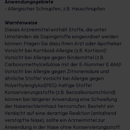
Anwendungsgebiete
MometaHEXAL® : Vorteile im Überblick:
- Allergischer Schnupfen, z.B. Heuschnupfen
2-in-1 Effekt: Befreit die Nase und beruhigt die
Warnhinweise
Augen
Dieses Arzneimittel enthält Stoffe, die unter
Besonders wirkstark
Umständen als Dopingstoffe eingeordnet werden
Nur 1x täglich sprühen – wirkt für 24 Stunden
können. Fragen Sie dazu Ihren Arzt oder Apotheker.
Vorsicht bei Kortikoid-Allergie (z.B. Kortison)!
2-Phasen-Wirkung: antiallergisch und
Vorsicht bei Allergie gegen Bindemittel (z.B.
antientzündlich
Carboxymethylcellulose mit der E-Nummer E 466)!
Bei Menschen mit Pollenallergie lösen Pollen eine
Vorsicht bei Allergie gegen Zitronensäure und
Überreaktion des Immunsystems aus. Dabei setzt
ähnliche Stoffe! Vorsicht bei Allergie gegen
der Körper zuerst Botenstoffe wie Hista- min frei,
Polyethylenglykol(PEG)-haltige Stoffe!
die eine allergische Sofortre- aktion auslösen. In der
Konservierungsstoffe (z.B. Benzalkoniumchlorid)
zweiten Phase folgt eine entzündliche Reaktion.
können bei längerer Anwendung eine Schwellung
Dabei werden verschiedene entzündungsfördernde
der Nasenschleimhaut hervorrufen. Besteht ein
Botenstoffe freigesetzt, die die Symptome
Verdacht auf eine derartige Reaktion (anhaltend
verstärken oder länger anhalten lassen.
verstopfte Nase), sollte ein Arzneimittel zur
MometaHEXAL® Heuschnupfenspray mit dem Wirk-
Anwendung in der Nase ohne Konservierungsstoff
stoff Mometason wirkt nicht nur antiallergisch,