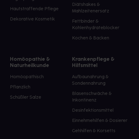
2020
Diätshakes &
Hautstraffende Pflege
Hexal AG, 83607 Holzkirchen,
www.hexal.de
MLR-
Mahlzeitenersatz
3095-02/2025
Dekorative Kosmetik
Fettbinder &
Kohlenhydrateblocker
Kochen & Backen
Homöopathie &
Krankenpflege &
Naturheilkunde
Hilfsmittel
Homöopathisch
Aufbaunahrung &
Sondennahrung
Pflanzlich
Blasenschwäche &
Schüßler Salze
Inkontinenz
Desinfektionsmittel
Einnehmehilfen & Dosierer
Gehhilfen & Korsetts