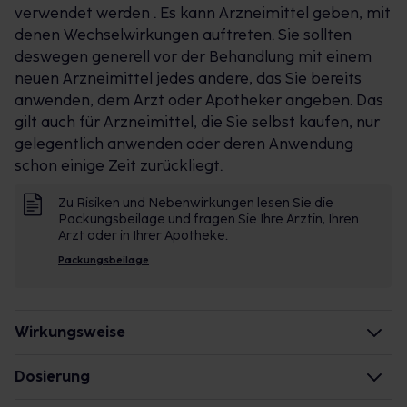
verwendet werden . Es kann Arzneimittel geben, mit
sondern hemmt auch die Freisetzung vieler
denen Wechselwirkungen auftreten. Sie sollten
Entzündungsfördernden Botenstoffe. Anders als rein
deswegen generell vor der Behandlung mit einem
anti- allergische Nasensprays hemmt es die
neuen Arzneimittel jedes andere, das Sie bereits
Entzündung und wirkt so auf beide Phasen der
anwenden, dem Arzt oder Apotheker angeben. Das
allergischen Reaktion.
gilt auch für Arzneimittel, die Sie selbst kaufen, nur
*MometaHEXAL nach Abverkauf in € und
gelegentlich anwenden oder deren Anwendung
Packungen: IQVIA Pharmatrend, Markt der
schon einige Zeit zurückliegt.
Antiallergika 01E1, Darreichungsform Nasensprays,
Februar 2025 – Januar 2025.
Zu Risiken und Nebenwirkungen lesen Sie die
ANWENDUNGSEMPFEHLUNG:
Packungsbeilage und fragen Sie Ihre Ärztin, Ihren
MometaHEXAL® Heuschnupfenspray sollte in der
Arzt oder in Ihrer Apotheke.
Pollenflug-Saison regelmäßig einmal täglich
Packungsbeilage
angewendet werden. In den ersten Tagen zwei
Sprüh- stöße in jede Nasenöffnung geben. Sobald
die Symptome wie Niesreiz, laufende oder
Wirkungsweise
verstopfte Nase unter Kontrolle sind, kann eine
Wie wirkt der Inhaltsstoff des Arzneimittels?
geringere Dosis von einem Sprühstoß pro Nasenloch
Dosierung
ausreichend sein.