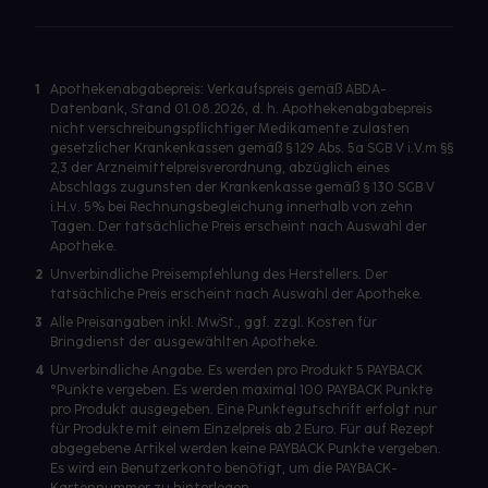
1
Apothekenabgabepreis: Verkaufspreis gemäß ABDA-
Datenbank, Stand 01.08.2026, d. h. Apothekenabgabepreis
nicht verschreibungspflichtiger Medikamente zulasten
gesetzlicher Krankenkassen gemäß § 129 Abs. 5a SGB V i.V.m §§
2,3 der Arzneimittelpreisverordnung, abzüglich eines
Abschlags zugunsten der Krankenkasse gemäß § 130 SGB V
i.H.v. 5% bei Rechnungsbegleichung innerhalb von zehn
Tagen. Der tatsächliche Preis erscheint nach Auswahl der
Apotheke.
2
Unverbindliche Preisempfehlung des Herstellers. Der
tatsächliche Preis erscheint nach Auswahl der Apotheke.
3
Alle Preisangaben inkl. MwSt., ggf. zzgl. Kosten für
Bringdienst der ausgewählten Apotheke.
4
Unverbindliche Angabe. Es werden pro Produkt 5 PAYBACK
°Punkte vergeben. Es werden maximal 100 PAYBACK Punkte
pro Produkt ausgegeben. Eine Punktegutschrift erfolgt nur
für Produkte mit einem Einzelpreis ab 2 Euro. Für auf Rezept
abgegebene Artikel werden keine PAYBACK Punkte vergeben.
Es wird ein Benutzerkonto benötigt, um die PAYBACK-