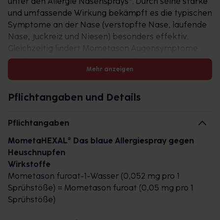
unter den Allergie Nasensprays*. Durch seine starke
und umfassende Wirkung bekämpft es die typischen
Symptome an der Nase (verstopfte Nase, laufende
Nase, Juckreiz und Niesen) besonders effektiv.
Gleichzeitig lindert Mometason Augensymptome
wie Tränen, Juckreiz und Rötung. Nur 1x täglich in die
Mehr anzeigen
Nase gesprüht, wirkt MometaHEXAL®
Heuschnupfenspray 24 Stunden lang genau dort, wo
die Symptome entstehen. Dadurch ist es besonders
Pflichtangaben und Details
wirkstark, gut verträglich und kann kontinuierlich
über die ganze Heuschnupfen-Saison angewendet
Pflichtangaben
werden.
MometaHEXAL® Das blaue Allergiespray gegen
Zudem macht MometaHEXAL® Heuschnupfenspray
Heuschnupfen
nicht müde und es tritt kein Gewöhnungseffekt auf.
Wirkstoffe
Im Gegenteil: Die frühzeitige und regelmäßige
Mometason furoat-1-Wasser (0,052 mg pro 1
Anwendung einige Tage vor dem Pollenflug sorgt
Sprühstöße) = Mometason furoat (0,05 mg pro 1
sogar dafür, dass die Symptome von Anfang an
Sprühstöße)
besser kontrolliert werden und nicht mehr so stark
ausgeprägt sind.