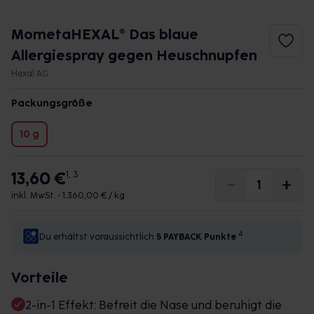
MometaHEXAL® Das blaue
Allergiespray gegen Heuschnupfen
Hexal AG
Packungsgröße
10 g
13,60 €
1, 3
inkl. MwSt. •
1.360,00 € / kg
4
Du erhältst voraussichtlich
5 PAYBACK
Punkte
Vorteile
2-in-1 Effekt: Befreit die Nase und beruhigt die