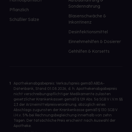
Homöopathisch
Aufbaunahrung &
Sondennahrung
Pflanzlich
Blasenschwäche &
Schüßler Salze
Inkontinenz
Desinfektionsmittel
Einnehmehilfen & Dosierer
Gehhilfen & Korsetts
1
Apothekenabgabepreis: Verkaufspreis gemäß ABDA-
Datenbank, Stand 01.08.2026, d. h. Apothekenabgabepreis
nicht verschreibungspflichtiger Medikamente zulasten
gesetzlicher Krankenkassen gemäß § 129 Abs. 5a SGB V i.V.m §§
2,3 der Arzneimittelpreisverordnung, abzüglich eines
Abschlags zugunsten der Krankenkasse gemäß § 130 SGB V
i.H.v. 5% bei Rechnungsbegleichung innerhalb von zehn
Tagen. Der tatsächliche Preis erscheint nach Auswahl der
Apotheke.