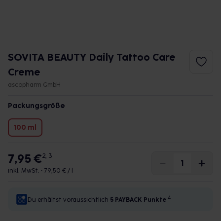
SOVITA BEAUTY Daily Tattoo Care
Creme
ascopharm GmbH
Packungsgröße
100 ml
7,95 €
2, 3
inkl. MwSt. •
79,50 € / l
4
Du erhältst voraussichtlich
5 PAYBACK
Punkte