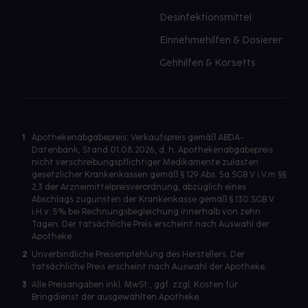
Desinfektionsmittel
Einnehmehilfen & Dosierer
Gehhilfen & Korsetts
1
Apothekenabgabepreis: Verkaufspreis gemäß ABDA-
Datenbank, Stand 01.08.2026, d. h. Apothekenabgabepreis
nicht verschreibungspflichtiger Medikamente zulasten
gesetzlicher Krankenkassen gemäß § 129 Abs. 5a SGB V i.V.m §§
2,3 der Arzneimittelpreisverordnung, abzüglich eines
Abschlags zugunsten der Krankenkasse gemäß § 130 SGB V
i.H.v. 5% bei Rechnungsbegleichung innerhalb von zehn
Tagen. Der tatsächliche Preis erscheint nach Auswahl der
Apotheke.
2
Unverbindliche Preisempfehlung des Herstellers. Der
tatsächliche Preis erscheint nach Auswahl der Apotheke.
3
Alle Preisangaben inkl. MwSt., ggf. zzgl. Kosten für
Bringdienst der ausgewählten Apotheke.