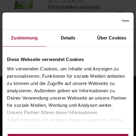
30 St. • 0,32 € / St.
Pflichtangaben und Details
9,47
€
1, 3
Zustimmung
Details
Über Cookies
Diese Webseite verwendet Cookies
Wir verwenden Cookies, um Inhalte und Anzeigen zu
personalisieren, Funktionen für soziale Medien anbieten
zu können und die Zugriffe auf unsere Webseite zu
analysieren. Außerdem geben wir Informationen zu
Deiner Verwendung unserer Webseite an unsere Partner
für soziale Medien, Werbung und Analysen weiter.
Unsere Partner führen diese Informationen
möglicherweise mit weiteren Daten zusammen, die Du
Fragen zu Deiner Bestellung?
ihnen bereitgestellt hast oder die sie im Rahmen Deiner
Nutzung der Dienste gesammelt haben.