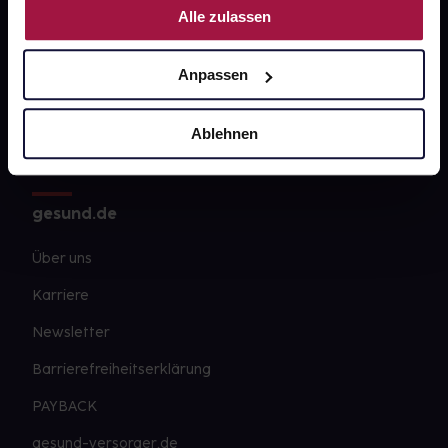
Alle zulassen
Kontakt
FAQ
Anpassen
Widerrufsformular
Ablehnen
gesund.de
Über uns
Karriere
Newsletter
Barrierefreiheitserklärung
PAYBACK
gesund-versorger.de