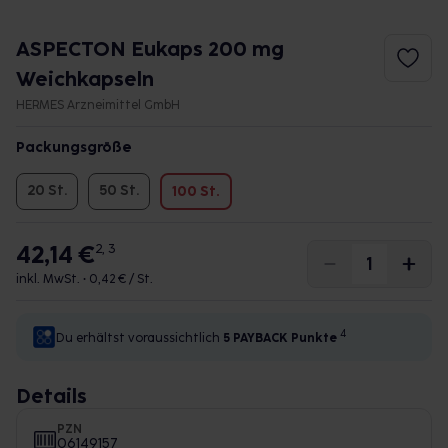
ASPECTON Eukaps 200 mg
Weichkapseln
HERMES Arzneimittel GmbH
Packungsgröße
20 St.
50 St.
100 St.
42,14 €
2, 3
inkl. MwSt. •
0,42 € / St.
4
Du erhältst voraussichtlich
5 PAYBACK
Punkte
Details
PZN
06149157