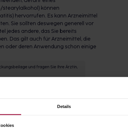
nwenden; Gefahr eines
-/stearylalkohol) können
itis) hervorrufen. Es kann Arzneimittel
en. Sie sollten deswegen generell vor
l jedes andere, das Sie bereits
 Das gilt auch für Arzneimittel, die
den oder deren Anwendung schon einige
kungsbeilage und fragen Sie Ihre Ärztin,
Details
Cookies