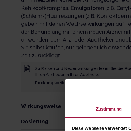
unmittelbaren Nähe der Atmungsorgane a
Kehlkopfkrampfes. Emulgatoren (z.B. Cetyl
(Schleim-)Hautreizungen (z.B. Kontaktdermat
geben, mit denen Wechselwirkungen auftret
der Behandlung mit einem neuen Arzneimitte
anwenden, dem Arzt oder Apotheker angeben.
Sie selbst kaufen, nur gelegentlich anwen
Zeit zurückliegt.
Zu Risiken und Nebenwirkungen lesen Sie die Pac
Ihren Arzt oder in Ihrer Apotheke.
Packungsbeilage
Wirkungsweise
Zustimmung
Wie wirken die Inhaltsstoffe des Arzneimittels?
Dosierung
Diese Webseite verwendet 