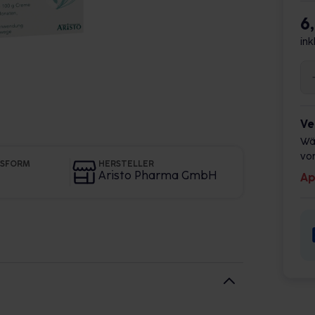
6
ink
Ve
Wä
vor
GSFORM
HERSTELLER
Aristo Pharma GmbH
Ap