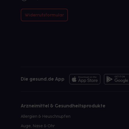
abweichen. Da der Arzt sie individuell absti
nach seinen Anweisungen anwenden.
Widerrufsformular
Die gesund.de App
Arzneimittel & Gesundheitsprodukte
Allergien & Heuschnupfen
Auge, Nase & Ohr