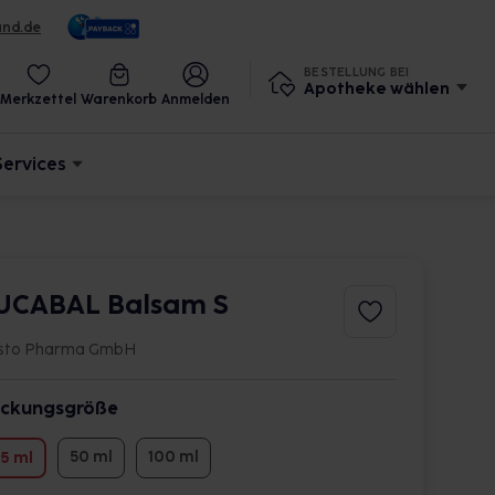
und.de
BESTELLUNG BEI
Apotheke wählen
Merkzettel
Warenkorb
Anmelden
Services
UCABAL Balsam S
isto Pharma GmbH
ckungsgröße
50 ml
100 ml
5 ml