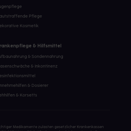
ugenpflege
autstraffende Pflege
ekorative Kosmetik
rankenpflege & Hilfsmittel
ufbaunahrung & Sondennahrung
lasenschwäche & Inkontinenz
esinfektionsmittel
innehmehilfen & Dosierer
ehhilfen & Korsetts
ichtiger Medikamente zulasten gesetzlicher Krankenkassen