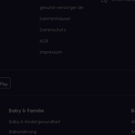
mmt, sollten Sie das Arzneimittel daher
gesund-versorger.de
Sanitätshäuser
Datenschutz
AGB
Impressum
Baby & Familie
B
Baby & Kindergesundheit
A
Babynahrung
A