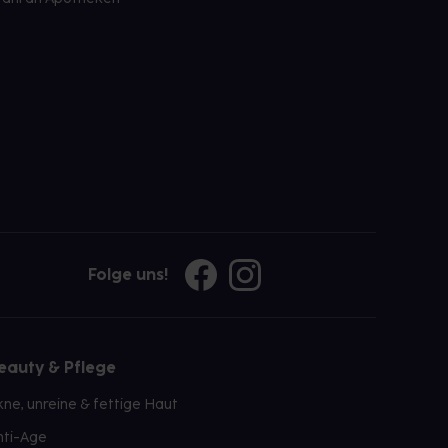
Folge uns!
eauty & Pflege
kne, unreine & fettige Haut
nti-Age