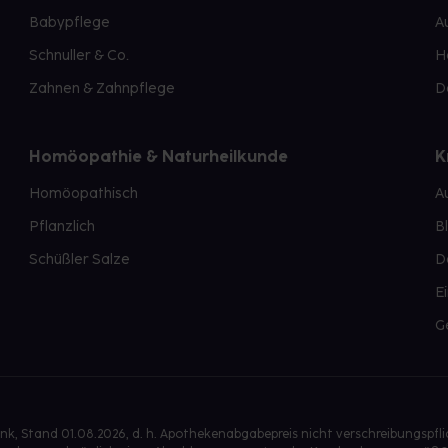
Babypflege
A
Schnuller & Co.
H
Zahnen & Zahnpflege
D
Homöopathie & Naturheilkunde
K
Homöopathisch
A
Pflanzlich
B
Schüßler Salze
D
E
G
, Stand 01.08.2026, d. h. Apothekenabgabepreis nicht verschreibungspfl