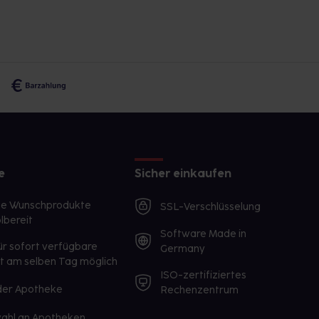
e
Sicher einkaufen
te Wunschprodukte
SSL-Verschlüsselung
lbereit
Software Made in
ür sofort verfügbare
Germany
st am selben Tag möglich
ISO-zertifiziertes
 der Apotheke
Rechenzentrum
ahl an Apotheken