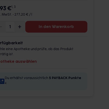
,93 €
1, 3
l. MwSt. •
277,20 € / l
In den Warenkorb
rfügbarkeit
hle eine Apotheke und prüfe, ob das Produkt
rätig ist.
otheke auswählen
Du erhältst voraussichtlich
5 PAYBACK
Punkte
4