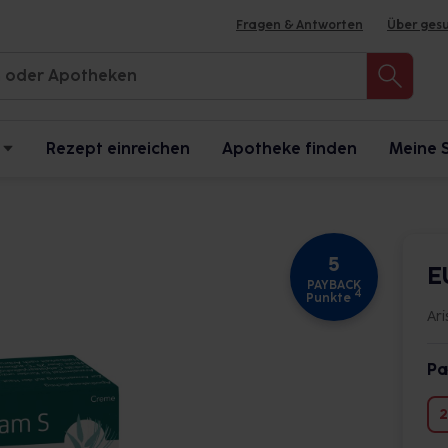
Fragen & Antworten
Über ges
Rezept einreichen
Apotheke finden
Meine 
5
E
PAYBACK
4
Punkte
Ar
Pa
2