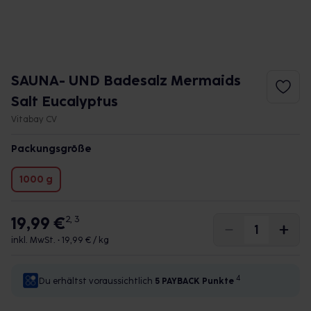
SAUNA- UND Badesalz Mermaids
Salt Eucalyptus
Vitabay CV
Packungsgröße
1000 g
19,99 €
2, 3
inkl. MwSt. •
19,99 € / kg
4
Du erhältst voraussichtlich
5 PAYBACK
Punkte