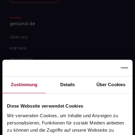
gesund.de
Über uns
Karriere
Newsletter
Barrierefreiheitserklärung
PAYBACK
Zustimmung
Details
Über Cookies
gesund-versorger.de
Sanitätshäuser
Diese Webseite verwendet Cookies
Datenschutz
Wir verwenden Cookies, um Inhalte und Anzeigen zu
personalisieren, Funktionen für soziale Medien anbieten
AGB
zu können und die Zugriffe auf unsere Webseite zu