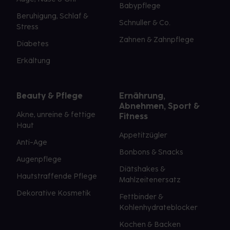
Babypflege
Beruhigung, Schlaf &
Schnuller & Co.
Stress
Zahnen & Zahnpflege
Diabetes
Erkältung
Beauty & Pflege
Ernährung,
Abnehmen, Sport &
Akne, unreine & fettige
Fitness
Haut
Appetitzügler
Anti-Age
Bonbons & Snacks
Augenpflege
Diätshakes &
Hautstraffende Pflege
Mahlzeitenersatz
Dekorative Kosmetik
Fettbinder &
Kohlenhydrateblocker
Kochen & Backen