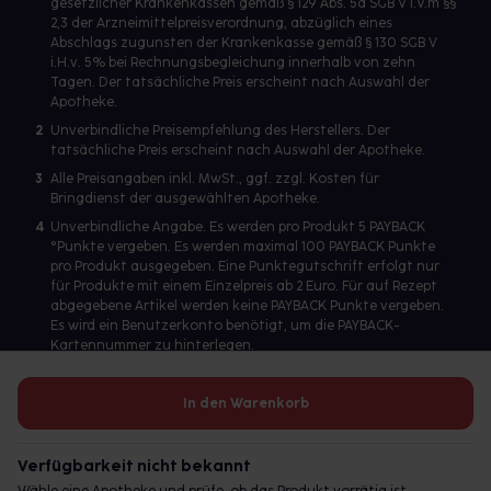
gesetzlicher Krankenkassen gemäß § 129 Abs. 5a SGB V i.V.m §§
2,3 der Arzneimittelpreisverordnung, abzüglich eines
Abschlags zugunsten der Krankenkasse gemäß § 130 SGB V
i.H.v. 5% bei Rechnungsbegleichung innerhalb von zehn
Tagen. Der tatsächliche Preis erscheint nach Auswahl der
Apotheke.
2
Unverbindliche Preisempfehlung des Herstellers. Der
tatsächliche Preis erscheint nach Auswahl der Apotheke.
3
Alle Preisangaben inkl. MwSt., ggf. zzgl. Kosten für
Bringdienst der ausgewählten Apotheke.
4
Unverbindliche Angabe. Es werden pro Produkt 5 PAYBACK
°Punkte vergeben. Es werden maximal 100 PAYBACK Punkte
pro Produkt ausgegeben. Eine Punktegutschrift erfolgt nur
für Produkte mit einem Einzelpreis ab 2 Euro. Für auf Rezept
abgegebene Artikel werden keine PAYBACK Punkte vergeben.
Es wird ein Benutzerkonto benötigt, um die PAYBACK-
Kartennummer zu hinterlegen.
In den Warenkorb
Betreiber des Portals und verantwortlich: gesund.de GmbH &
Co. KG, HRA 113699, Amtsgericht München
Verfügbarkeit nicht bekannt
© 2026 gesund.de GmbH & Co. KG