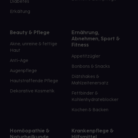
Diabetes
Erkältung
Beauty & Pflege
Ernährung,
Abnehmen, Sport &
Akne, unreine & fettige
Fitness
Haut
Appetitzügler
Anti-Age
Bonbons & Snacks
Augenpflege
Diätshakes &
Hautstraffende Pflege
Mahlzeitenersatz
Dekorative Kosmetik
Fettbinder &
Kohlenhydrateblocker
Kochen & Backen
Homöopathie &
Krankenpflege &
Naturheilkunde
Hilfsmittel