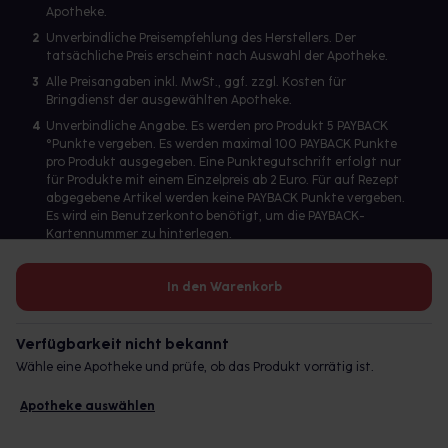
Apotheke.
2
Unverbindliche Preisempfehlung des Herstellers. Der
tatsächliche Preis erscheint nach Auswahl der Apotheke.
3
Alle Preisangaben inkl. MwSt., ggf. zzgl. Kosten für
Bringdienst der ausgewählten Apotheke.
4
Unverbindliche Angabe. Es werden pro Produkt 5 PAYBACK
°Punkte vergeben. Es werden maximal 100 PAYBACK Punkte
pro Produkt ausgegeben. Eine Punktegutschrift erfolgt nur
für Produkte mit einem Einzelpreis ab 2 Euro. Für auf Rezept
abgegebene Artikel werden keine PAYBACK Punkte vergeben.
Es wird ein Benutzerkonto benötigt, um die PAYBACK-
Kartennummer zu hinterlegen.
In den Warenkorb
Betreiber des Portals und verantwortlich: gesund.de GmbH &
Co. KG, HRA 113699, Amtsgericht München
Verfügbarkeit nicht bekannt
© 2026 gesund.de GmbH & Co. KG
Wähle eine Apotheke und prüfe, ob das Produkt vorrätig ist.
Apotheke auswählen