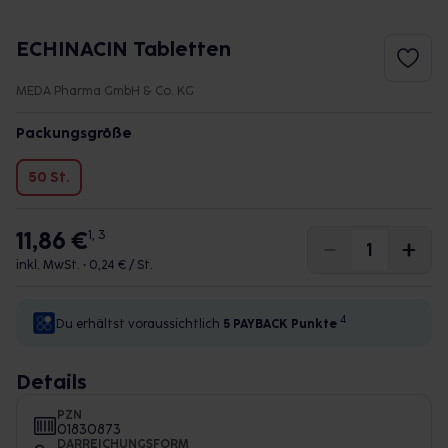
ECHINACIN Tabletten
MEDA Pharma GmbH & Co. KG
Packungsgröße
50 St.
11,86 €
1, 3
inkl. MwSt. •
0,24 € / St.
4
Du erhältst voraussichtlich
5 PAYBACK
Punkte
Details
PZN
01830873
DARREICHUNGSFORM