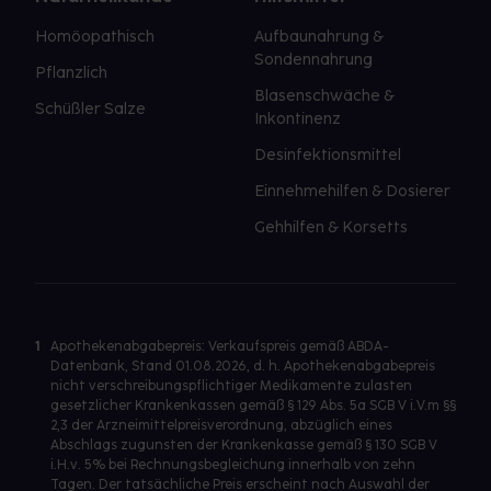
Homöopathisch
Aufbaunahrung &
Sondennahrung
Pflanzlich
Blasenschwäche &
Schüßler Salze
Inkontinenz
Desinfektionsmittel
Einnehmehilfen & Dosierer
Gehhilfen & Korsetts
1
Apothekenabgabepreis: Verkaufspreis gemäß ABDA-
Datenbank, Stand 01.08.2026, d. h. Apothekenabgabepreis
nicht verschreibungspflichtiger Medikamente zulasten
gesetzlicher Krankenkassen gemäß § 129 Abs. 5a SGB V i.V.m §§
2,3 der Arzneimittelpreisverordnung, abzüglich eines
Abschlags zugunsten der Krankenkasse gemäß § 130 SGB V
i.H.v. 5% bei Rechnungsbegleichung innerhalb von zehn
Tagen. Der tatsächliche Preis erscheint nach Auswahl der