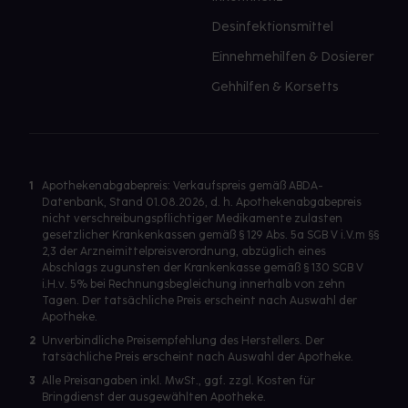
Desinfektionsmittel
Einnehmehilfen & Dosierer
Gehhilfen & Korsetts
1
Apothekenabgabepreis: Verkaufspreis gemäß ABDA-
Datenbank, Stand 01.08.2026, d. h. Apothekenabgabepreis
nicht verschreibungspflichtiger Medikamente zulasten
gesetzlicher Krankenkassen gemäß § 129 Abs. 5a SGB V i.V.m §§
2,3 der Arzneimittelpreisverordnung, abzüglich eines
Abschlags zugunsten der Krankenkasse gemäß § 130 SGB V
i.H.v. 5% bei Rechnungsbegleichung innerhalb von zehn
Tagen. Der tatsächliche Preis erscheint nach Auswahl der
Apotheke.
2
Unverbindliche Preisempfehlung des Herstellers. Der
tatsächliche Preis erscheint nach Auswahl der Apotheke.
3
Alle Preisangaben inkl. MwSt., ggf. zzgl. Kosten für
Bringdienst der ausgewählten Apotheke.