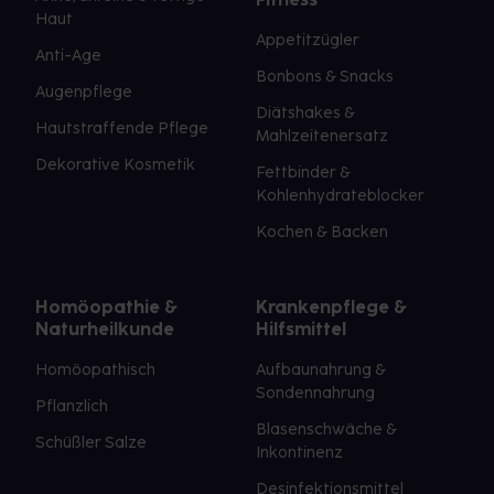
Haut
Appetitzügler
Anti-Age
Bonbons & Snacks
Augenpflege
Diätshakes &
Hautstraffende Pflege
Mahlzeitenersatz
Dekorative Kosmetik
Fettbinder &
Kohlenhydrateblocker
Kochen & Backen
Homöopathie &
Krankenpflege &
Naturheilkunde
Hilfsmittel
Homöopathisch
Aufbaunahrung &
Sondennahrung
Pflanzlich
Blasenschwäche &
Schüßler Salze
Inkontinenz
Desinfektionsmittel