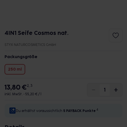
4IN1 Seife Cosmos nat.
STYX NATURCOSMETICS GmbH
Packungsgröße
250 ml
13,80 €
2, 3
inkl. MwSt. •
55,20 € / l
4
Du erhältst voraussichtlich
5 PAYBACK
Punkte