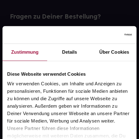
Fragen zu Deiner Bestellung?
Kontakt
FAQ
Zustimmung
Details
Über Cookies
Widerrufsformular
Diese Webseite verwendet Cookies
Wir verwenden Cookies, um Inhalte und Anzeigen zu
personalisieren, Funktionen für soziale Medien anbieten
gesund.de
zu können und die Zugriffe auf unsere Webseite zu
analysieren. Außerdem geben wir Informationen zu
Über uns
Deiner Verwendung unserer Webseite an unsere Partner
Karriere
für soziale Medien, Werbung und Analysen weiter.
Unsere Partner führen diese Informationen
Newsletter
möglicherweise mit weiteren Daten zusammen, die Du