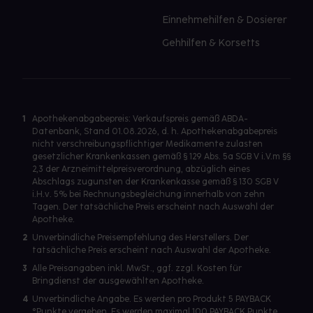
Einnehmehilfen & Dosierer
Gehhilfen & Korsetts
1
Apothekenabgabepreis: Verkaufspreis gemäß ABDA-
Datenbank, Stand 01.08.2026, d. h. Apothekenabgabepreis
nicht verschreibungspflichtiger Medikamente zulasten
gesetzlicher Krankenkassen gemäß § 129 Abs. 5a SGB V i.V.m §§
2,3 der Arzneimittelpreisverordnung, abzüglich eines
Abschlags zugunsten der Krankenkasse gemäß § 130 SGB V
i.H.v. 5% bei Rechnungsbegleichung innerhalb von zehn
Tagen. Der tatsächliche Preis erscheint nach Auswahl der
Apotheke.
2
Unverbindliche Preisempfehlung des Herstellers. Der
tatsächliche Preis erscheint nach Auswahl der Apotheke.
3
Alle Preisangaben inkl. MwSt., ggf. zzgl. Kosten für
Bringdienst der ausgewählten Apotheke.
4
Unverbindliche Angabe. Es werden pro Produkt 5 PAYBACK
°Punkte vergeben. Es werden maximal 100 PAYBACK Punkte