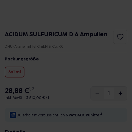
ACIDUM SULFURICUM D 6 Ampullen
DHU-Arzneimittel GmbH & Co. KG
Packungsgröße
8x1 ml
28,88 €
1, 3
inkl. MwSt. •
3.610,00 € / l
4
Du erhältst voraussichtlich
5 PAYBACK
Punkte