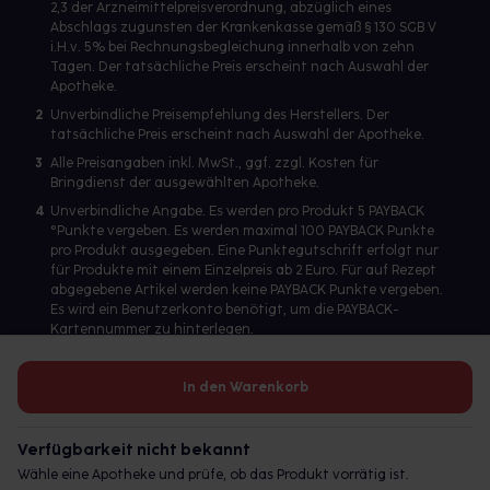
2,3 der Arzneimittelpreisverordnung, abzüglich eines
Abschlags zugunsten der Krankenkasse gemäß § 130 SGB V
i.H.v. 5% bei Rechnungsbegleichung innerhalb von zehn
Tagen. Der tatsächliche Preis erscheint nach Auswahl der
Apotheke.
2
Unverbindliche Preisempfehlung des Herstellers. Der
tatsächliche Preis erscheint nach Auswahl der Apotheke.
3
Alle Preisangaben inkl. MwSt., ggf. zzgl. Kosten für
Bringdienst der ausgewählten Apotheke.
4
Unverbindliche Angabe. Es werden pro Produkt 5 PAYBACK
°Punkte vergeben. Es werden maximal 100 PAYBACK Punkte
pro Produkt ausgegeben. Eine Punktegutschrift erfolgt nur
für Produkte mit einem Einzelpreis ab 2 Euro. Für auf Rezept
abgegebene Artikel werden keine PAYBACK Punkte vergeben.
Es wird ein Benutzerkonto benötigt, um die PAYBACK-
Kartennummer zu hinterlegen.
In den Warenkorb
Betreiber des Portals und verantwortlich: gesund.de GmbH &
Co. KG, HRA 113699, Amtsgericht München
Verfügbarkeit nicht bekannt
© 2026 gesund.de GmbH & Co. KG
Wähle eine Apotheke und prüfe, ob das Produkt vorrätig ist.