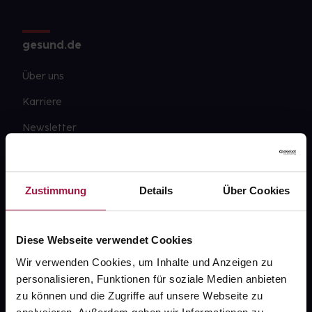
gesund.de
Über uns
Karriere
Newsletter
Barrierefreiheitserklärung
PAYBACK
Zustimmung
Details
Über Cookies
gesund-versorger.de
Sanitätshäuser
Diese Webseite verwendet Cookies
Datenschutz
Wir verwenden Cookies, um Inhalte und Anzeigen zu
personalisieren, Funktionen für soziale Medien anbieten
AGB
zu können und die Zugriffe auf unsere Webseite zu
Impressum