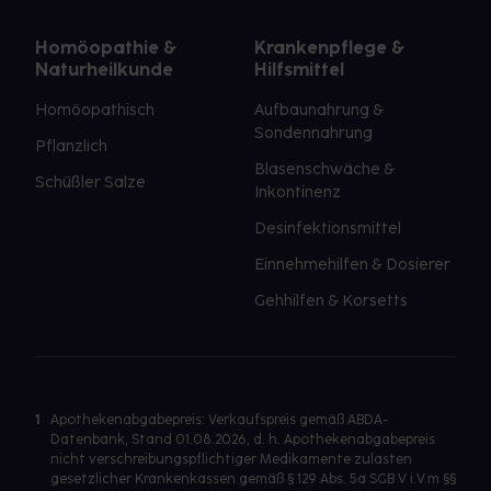
Homöopathie &
Krankenpflege &
Naturheilkunde
Hilfsmittel
Homöopathisch
Aufbaunahrung &
Sondennahrung
Pflanzlich
Blasenschwäche &
Schüßler Salze
Inkontinenz
Desinfektionsmittel
Einnehmehilfen & Dosierer
Gehhilfen & Korsetts
1
Apothekenabgabepreis: Verkaufspreis gemäß ABDA-
Datenbank, Stand 01.08.2026, d. h. Apothekenabgabepreis
nicht verschreibungspflichtiger Medikamente zulasten
gesetzlicher Krankenkassen gemäß § 129 Abs. 5a SGB V i.V.m §§