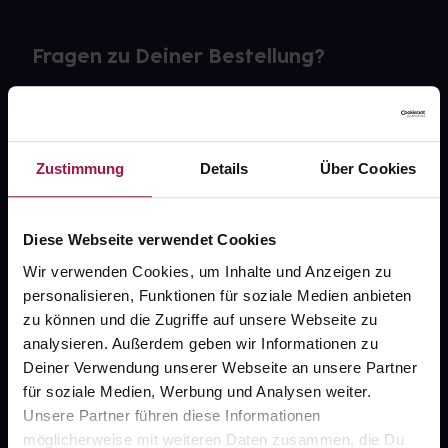
Fragen zu Deiner Bestellung?
Kontakt
FAQ
Zustimmung
Details
Über Cookies
Widerrufsformular
Diese Webseite verwendet Cookies
Wir verwenden Cookies, um Inhalte und Anzeigen zu
personalisieren, Funktionen für soziale Medien anbieten
gesund.de
zu können und die Zugriffe auf unsere Webseite zu
analysieren. Außerdem geben wir Informationen zu
Über uns
Deiner Verwendung unserer Webseite an unsere Partner
Karriere
für soziale Medien, Werbung und Analysen weiter.
Unsere Partner führen diese Informationen
Newsletter
möglicherweise mit weiteren Daten zusammen, die Du