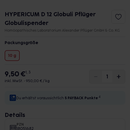
HYPERICUM D 12 Globuli Pflüger
Globulispender
Homöopathisches Laboratorium Alexander Pflüger GmbH & Co. KG
Packungsgröße
10 g
9,50 €
1, 3
inkl. MwSt. •
950,00 € / kg
4
Du erhältst voraussichtlich
5 PAYBACK
Punkte
Details
PZN
18051682