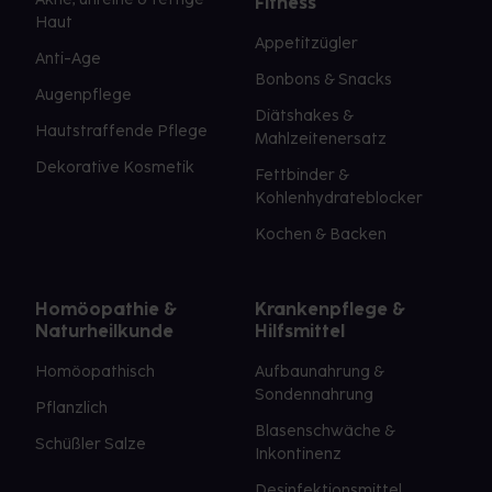
Fitness
Haut
Appetitzügler
Anti-Age
Bonbons & Snacks
Augenpflege
Diätshakes &
Hautstraffende Pflege
Mahlzeitenersatz
Dekorative Kosmetik
Fettbinder &
Kohlenhydrateblocker
Kochen & Backen
Homöopathie &
Krankenpflege &
Naturheilkunde
Hilfsmittel
Homöopathisch
Aufbaunahrung &
Sondennahrung
Pflanzlich
Blasenschwäche &
Schüßler Salze
Inkontinenz
Desinfektionsmittel