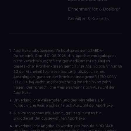
Einnehmehilfen & Dosierer
Gehhilfen & Korsetts
1
Apothekenabgabepreis: Verkaufspreis gemäß ABDA-
Datenbank, Stand 01.08.2026, d. h. Apothekenabgabepreis
nicht verschreibungspflichtiger Medikamente zulasten
gesetzlicher Krankenkassen gemäß § 129 Abs. 5a SGB V i.V.m §§
2,3 der Arzneimittelpreisverordnung, abzüglich eines
Abschlags zugunsten der Krankenkasse gemäß § 130 SGB V
i.H.v. 5% bei Rechnungsbegleichung innerhalb von zehn
Tagen. Der tatsächliche Preis erscheint nach Auswahl der
Apotheke.
2
Unverbindliche Preisempfehlung des Herstellers. Der
tatsächliche Preis erscheint nach Auswahl der Apotheke.
3
Alle Preisangaben inkl. MwSt., ggf. zzgl. Kosten für
Bringdienst der ausgewählten Apotheke.
4
Unverbindliche Angabe. Es werden pro Produkt 5 PAYBACK