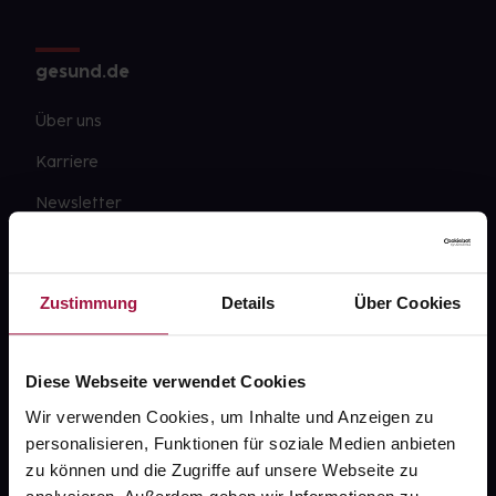
gesund.de
Über uns
Karriere
Newsletter
Barrierefreiheitserklärung
PAYBACK
Zustimmung
Details
Über Cookies
gesund-versorger.de
Sanitätshäuser
Diese Webseite verwendet Cookies
Datenschutz
Wir verwenden Cookies, um Inhalte und Anzeigen zu
personalisieren, Funktionen für soziale Medien anbieten
AGB
zu können und die Zugriffe auf unsere Webseite zu
Impressum