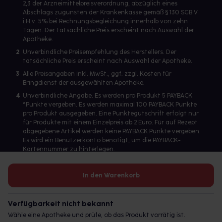
2,3 der Arzneimittelpreisverordnung, abzüglich eines
Abschlags zugunsten der Krankenkasse gemäß § 130 SGB V
i.H.v. 5% bei Rechnungsbegleichung innerhalb von zehn
Tagen. Der tatsächliche Preis erscheint nach Auswahl der
Apotheke.
2
Unverbindliche Preisempfehlung des Herstellers. Der
tatsächliche Preis erscheint nach Auswahl der Apotheke.
3
Alle Preisangaben inkl. MwSt., ggf. zzgl. Kosten für
Bringdienst der ausgewählten Apotheke.
4
Unverbindliche Angabe. Es werden pro Produkt 5 PAYBACK
°Punkte vergeben. Es werden maximal 100 PAYBACK Punkte
pro Produkt ausgegeben. Eine Punktegutschrift erfolgt nur
für Produkte mit einem Einzelpreis ab 2 Euro. Für auf Rezept
abgegebene Artikel werden keine PAYBACK Punkte vergeben.
Es wird ein Benutzerkonto benötigt, um die PAYBACK-
Kartennummer zu hinterlegen.
In den Warenkorb
Betreiber des Portals und verantwortlich: gesund.de GmbH &
Co. KG, HRA 113699, Amtsgericht München
Verfügbarkeit nicht bekannt
© 2026 gesund.de GmbH & Co. KG
Wähle eine Apotheke und prüfe, ob das Produkt vorrätig ist.