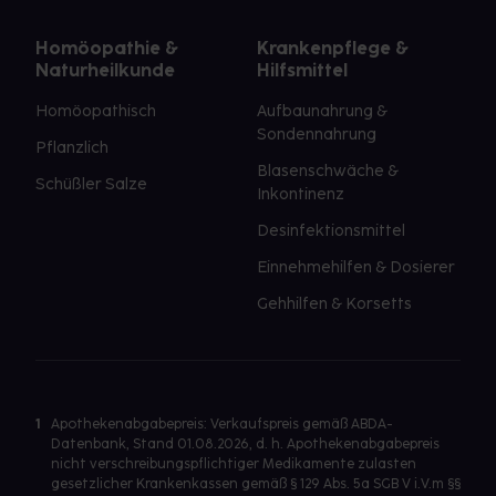
Homöopathie &
Krankenpflege &
Naturheilkunde
Hilfsmittel
Homöopathisch
Aufbaunahrung &
Sondennahrung
Pflanzlich
Blasenschwäche &
Schüßler Salze
Inkontinenz
Desinfektionsmittel
Einnehmehilfen & Dosierer
Gehhilfen & Korsetts
1
Apothekenabgabepreis: Verkaufspreis gemäß ABDA-
Datenbank, Stand 01.08.2026, d. h. Apothekenabgabepreis
nicht verschreibungspflichtiger Medikamente zulasten
gesetzlicher Krankenkassen gemäß § 129 Abs. 5a SGB V i.V.m §§