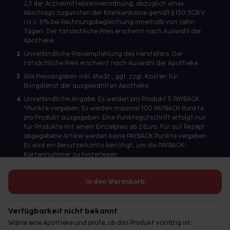
2,3 der Arzneimittelpreisverordnung, abzüglich eines
Abschlags zugunsten der Krankenkasse gemäß § 130 SGB V
i.H.v. 5% bei Rechnungsbegleichung innerhalb von zehn
Tagen. Der tatsächliche Preis erscheint nach Auswahl der
Apotheke.
2
Unverbindliche Preisempfehlung des Herstellers. Der
tatsächliche Preis erscheint nach Auswahl der Apotheke.
3
Alle Preisangaben inkl. MwSt., ggf. zzgl. Kosten für
Bringdienst der ausgewählten Apotheke.
4
Unverbindliche Angabe. Es werden pro Produkt 5 PAYBACK
°Punkte vergeben. Es werden maximal 100 PAYBACK Punkte
pro Produkt ausgegeben. Eine Punktegutschrift erfolgt nur
für Produkte mit einem Einzelpreis ab 2 Euro. Für auf Rezept
abgegebene Artikel werden keine PAYBACK Punkte vergeben.
Es wird ein Benutzerkonto benötigt, um die PAYBACK-
Kartennummer zu hinterlegen.
In den Warenkorb
Betreiber des Portals und verantwortlich: gesund.de GmbH &
Co. KG, HRA 113699, Amtsgericht München
Verfügbarkeit nicht bekannt
© 2026 gesund.de GmbH & Co. KG
Wähle eine Apotheke und prüfe, ob das Produkt vorrätig ist.