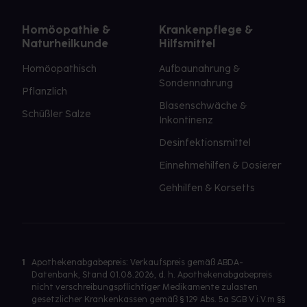
Homöopathie &
Krankenpflege &
Naturheilkunde
Hilfsmittel
Homöopathisch
Aufbaunahrung &
Sondennahrung
Pflanzlich
Blasenschwäche &
Schüßler Salze
Inkontinenz
Desinfektionsmittel
Einnehmehilfen & Dosierer
Gehhilfen & Korsetts
1
Apothekenabgabepreis: Verkaufspreis gemäß ABDA-
Datenbank, Stand 01.08.2026, d. h. Apothekenabgabepreis
nicht verschreibungspflichtiger Medikamente zulasten
gesetzlicher Krankenkassen gemäß § 129 Abs. 5a SGB V i.V.m §§