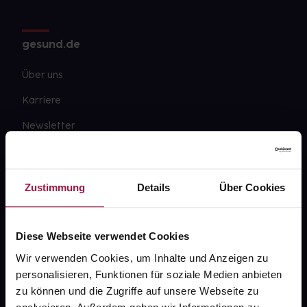
gesund.de
Über uns
Karriere
Newsletter
Barrierefreiheitserklärung
PAYBACK
Zustimmung
Details
Über Cookies
gesund-versorger.de
Sanitätshäuser
Diese Webseite verwendet Cookies
Datenschutz
Wir verwenden Cookies, um Inhalte und Anzeigen zu
personalisieren, Funktionen für soziale Medien anbieten
AGB
zu können und die Zugriffe auf unsere Webseite zu
Impressum