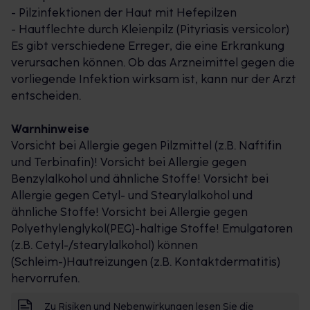
- Pilzinfektionen der Haut mit Hefepilzen
Hautreizungen (z. B. Kontaktdermatitis) hervorrufen.
- Hautflechte durch Kleienpilz (Pityriasis versicolor)
Es gibt verschiedene Erreger, die eine Erkrankung
verursachen können. Ob das Arzneimittel gegen die
vorliegende Infektion wirksam ist, kann nur der Arzt
entscheiden.
Warnhinweise
Vorsicht bei Allergie gegen Pilzmittel (z.B. Naftifin
und Terbinafin)! Vorsicht bei Allergie gegen
Benzylalkohol und ähnliche Stoffe! Vorsicht bei
Allergie gegen Cetyl- und Stearylalkohol und
ähnliche Stoffe! Vorsicht bei Allergie gegen
Polyethylenglykol(PEG)-haltige Stoffe! Emulgatoren
(z.B. Cetyl-/stearylalkohol) können
(Schleim-)Hautreizungen (z.B. Kontaktdermatitis)
hervorrufen.
Zu Risiken und Nebenwirkungen lesen Sie die