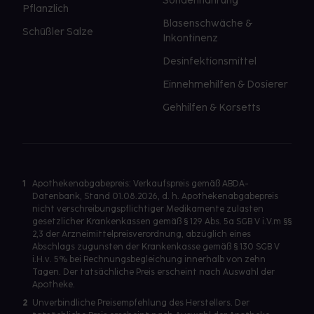
Sondennahrung
Pflanzlich
Blasenschwäche &
Schüßler Salze
Inkontinenz
Desinfektionsmittel
Einnehmehilfen & Dosierer
Gehhilfen & Korsetts
1
Apothekenabgabepreis: Verkaufspreis gemäß ABDA-
Datenbank, Stand 01.08.2026, d. h. Apothekenabgabepreis
nicht verschreibungspflichtiger Medikamente zulasten
gesetzlicher Krankenkassen gemäß § 129 Abs. 5a SGB V i.V.m §§
2,3 der Arzneimittelpreisverordnung, abzüglich eines
Abschlags zugunsten der Krankenkasse gemäß § 130 SGB V
i.H.v. 5% bei Rechnungsbegleichung innerhalb von zehn
Tagen. Der tatsächliche Preis erscheint nach Auswahl der
Apotheke.
2
Unverbindliche Preisempfehlung des Herstellers. Der