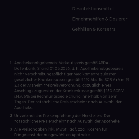
Desinfektionsmittel
Einnehmehilfen & Dosierer
Gehhilfen & Korsetts
1
Apothekenabgabepreis: Verkaufspreis gemäß ABDA-
Datenbank, Stand 01.08.2026, d. h. Apothekenabgabepreis
nicht verschreibungspflichtiger Medikamente zulasten
gesetzlicher Krankenkassen gemäß § 129 Abs. 5a SGB V i.V.m §§
2,3 der Arzneimittelpreisverordnung, abzüglich eines
Abschlags zugunsten der Krankenkasse gemäß § 130 SGB V
i.H.v. 5% bei Rechnungsbegleichung innerhalb von zehn
Tagen. Der tatsächliche Preis erscheint nach Auswahl der
Apotheke.
2
Unverbindliche Preisempfehlung des Herstellers. Der
tatsächliche Preis erscheint nach Auswahl der Apotheke.
3
Alle Preisangaben inkl. MwSt., ggf. zzgl. Kosten für
Bringdienst der ausgewählten Apotheke.