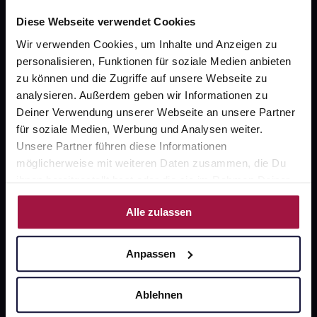
Diese Webseite verwendet Cookies
Wir verwenden Cookies, um Inhalte und Anzeigen zu
Fragen zu Deiner Bestellung?
personalisieren, Funktionen für soziale Medien anbieten
zu können und die Zugriffe auf unsere Webseite zu
analysieren. Außerdem geben wir Informationen zu
Kontakt
Deiner Verwendung unserer Webseite an unsere Partner
für soziale Medien, Werbung und Analysen weiter.
FAQ
Unsere Partner führen diese Informationen
möglicherweise mit weiteren Daten zusammen, die Du
Widerrufsformular
ihnen bereitgestellt hast oder die sie im Rahmen Deiner
Nutzung der Dienste gesammelt haben.
Alle zulassen
gesund.de
Anpassen
Über uns
Karriere
Ablehnen