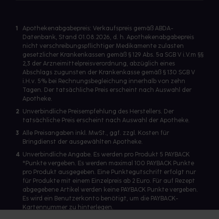
1
Apothekenabgabepreis: Verkaufspreis gemäß ABDA-
Datenbank, Stand 01.08.2026, d. h. Apothekenabgabepreis
nicht verschreibungspflichtiger Medikamente zulasten
gesetzlicher Krankenkassen gemäß § 129 Abs. 5a SGB V i.V.m §§
2,3 der Arzneimittelpreisverordnung, abzüglich eines
Abschlags zugunsten der Krankenkasse gemäß § 130 SGB V
i.H.v. 5% bei Rechnungsbegleichung innerhalb von zehn
Tagen. Der tatsächliche Preis erscheint nach Auswahl der
Apotheke.
2
Unverbindliche Preisempfehlung des Herstellers. Der
tatsächliche Preis erscheint nach Auswahl der Apotheke.
3
Alle Preisangaben inkl. MwSt., ggf. zzgl. Kosten für
Bringdienst der ausgewählten Apotheke.
4
Unverbindliche Angabe. Es werden pro Produkt 5 PAYBACK
°Punkte vergeben. Es werden maximal 100 PAYBACK Punkte
pro Produkt ausgegeben. Eine Punktegutschrift erfolgt nur
für Produkte mit einem Einzelpreis ab 2 Euro. Für auf Rezept
abgegebene Artikel werden keine PAYBACK Punkte vergeben.
Es wird ein Benutzerkonto benötigt, um die PAYBACK-
Kartennummer zu hinterlegen.