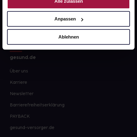
Alle zulassen
FAQ
Anpassen
Widerrufsformular
Ablehnen
gesund.de
Über uns
Karriere
Newsletter
Barrierefreiheitserklärung
PAYBACK
gesund-versorger.de