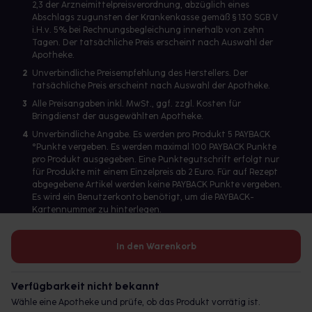
2,3 der Arzneimittelpreisverordnung, abzüglich eines
Abschlags zugunsten der Krankenkasse gemäß § 130 SGB V
i.H.v. 5% bei Rechnungsbegleichung innerhalb von zehn
Tagen. Der tatsächliche Preis erscheint nach Auswahl der
Apotheke.
2
Unverbindliche Preisempfehlung des Herstellers. Der
tatsächliche Preis erscheint nach Auswahl der Apotheke.
3
Alle Preisangaben inkl. MwSt., ggf. zzgl. Kosten für
Bringdienst der ausgewählten Apotheke.
4
Unverbindliche Angabe. Es werden pro Produkt 5 PAYBACK
°Punkte vergeben. Es werden maximal 100 PAYBACK Punkte
pro Produkt ausgegeben. Eine Punktegutschrift erfolgt nur
für Produkte mit einem Einzelpreis ab 2 Euro. Für auf Rezept
abgegebene Artikel werden keine PAYBACK Punkte vergeben.
Es wird ein Benutzerkonto benötigt, um die PAYBACK-
Kartennummer zu hinterlegen.
In den Warenkorb
Betreiber des Portals und verantwortlich: gesund.de GmbH &
Co. KG, HRA 113699, Amtsgericht München
Verfügbarkeit nicht bekannt
© 2026 gesund.de GmbH & Co. KG
Wähle eine Apotheke und prüfe, ob das Produkt vorrätig ist.