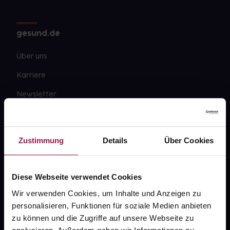
gesund.de
Über uns
Karriere
Newsletter
Barrierefreiheitserklärung
PAYBACK
Zustimmung
Details
Über Cookies
gesund-versorger.de
Sanitätshäuser
Diese Webseite verwendet Cookies
Datenschutz
Wir verwenden Cookies, um Inhalte und Anzeigen zu
personalisieren, Funktionen für soziale Medien anbieten
AGB
zu können und die Zugriffe auf unsere Webseite zu
Impressum