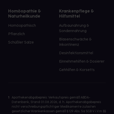
Homöopathie &
Krankenpflege &
Naturheilkunde
Hilfsmittel
Homöopathisch
Aufbaunahrung &
Sondennahrung
Pflanzlich
Blasenschwäche &
Schüßler Salze
Inkontinenz
Desinfektionsmittel
Einnehmehilfen & Dosierer
Gehhilfen & Korsetts
1
Apothekenabgabepreis: Verkaufspreis gemäß ABDA-
Datenbank, Stand 01.08.2026, d. h. Apothekenabgabepreis
nicht verschreibungspflichtiger Medikamente zulasten
gesetzlicher Krankenkassen gemäß § 129 Abs. 5a SGB V i.V.m §§