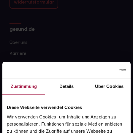
Widerrufsformular
gesund.de
Über uns
Karriere
Newsletter
Barrierefreiheitserklärung
Zustimmung
Details
Über Cookies
PAYBACK
gesund-versorger.de
Diese Webseite verwendet Cookies
Sanitätshäuser
Wir verwenden Cookies, um Inhalte und Anzeigen zu
Datenschutz
personalisieren, Funktionen für soziale Medien anbieten
AGB
zu können und die Zugriffe auf unsere Webseite zu