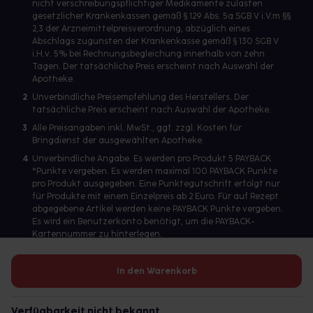
nicht verschreibungspflichtiger Medikamente zulasten
gesetzlicher Krankenkassen gemäß § 129 Abs. 5a SGB V i.V.m §§
2,3 der Arzneimittelpreisverordnung, abzüglich eines
Abschlags zugunsten der Krankenkasse gemäß § 130 SGB V
i.H.v. 5% bei Rechnungsbegleichung innerhalb von zehn
Tagen. Der tatsächliche Preis erscheint nach Auswahl der
Apotheke.
2
Unverbindliche Preisempfehlung des Herstellers. Der
tatsächliche Preis erscheint nach Auswahl der Apotheke.
3
Alle Preisangaben inkl. MwSt., ggf. zzgl. Kosten für
Bringdienst der ausgewählten Apotheke.
4
Unverbindliche Angabe. Es werden pro Produkt 5 PAYBACK
°Punkte vergeben. Es werden maximal 100 PAYBACK Punkte
pro Produkt ausgegeben. Eine Punktegutschrift erfolgt nur
für Produkte mit einem Einzelpreis ab 2 Euro. Für auf Rezept
abgegebene Artikel werden keine PAYBACK Punkte vergeben.
Es wird ein Benutzerkonto benötigt, um die PAYBACK-
Kartennummer zu hinterlegen.
In den Warenkorb
Betreiber des Portals und verantwortlich: gesund.de GmbH &
Co. KG, HRA 113699, Amtsgericht München
Verfügbarkeit nicht bekannt