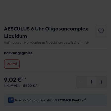
AESCULUS 6 Uhr Oligosancomplex
Liquidum
Anthroposan Homöopharm Produktionsgesellschaft mbH
Packungsgröße
20 ml
9,02 €
1, 3
inkl. MwSt. •
451,00 € / l
4
Du erhältst voraussichtlich
5 PAYBACK
Punkte