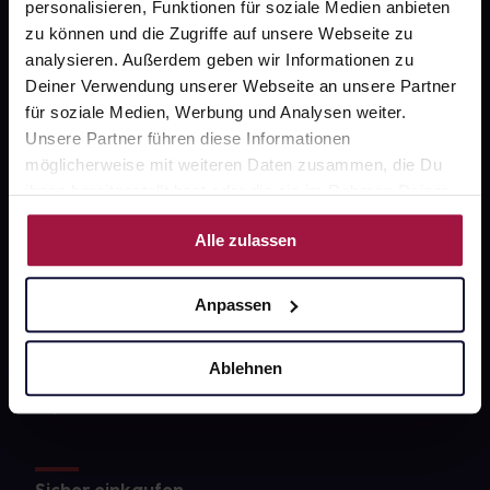
personalisieren, Funktionen für soziale Medien anbieten
Datenschutz
zu können und die Zugriffe auf unsere Webseite zu
analysieren. Außerdem geben wir Informationen zu
AGB
Deiner Verwendung unserer Webseite an unsere Partner
für soziale Medien, Werbung und Analysen weiter.
Impressum
Unsere Partner führen diese Informationen
möglicherweise mit weiteren Daten zusammen, die Du
ihnen bereitgestellt hast oder die sie im Rahmen Deiner
Unsere Vorteile
Nutzung der Dienste gesammelt haben.
Alle zulassen
Ausgewählte Wunschprodukte sofort abholbereit
Lieferung für sofort verfügbare Artikel meist am
Anpassen
selben Tag möglich
Freie Wahl der Apotheke
Ablehnen
Große Auswahl an Apotheken