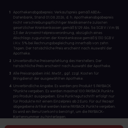
1
Apothekenabgabepreis: Verkaufspreis gemäß ABDA-
Datenbank, Stand 01.08.2026, d. h. Apothekenabgabepreis
nicht verschreibungspflichtiger Medikamente zulasten
gesetzlicher Krankenkassen gemäß § 129 Abs. 5a SGB V i.V.m §§
2,3 der Arzneimittelpreisverordnung, abzüglich eines
Abschlags zugunsten der Krankenkasse gemäß § 130 SGB V
i.H.v. 5% bei Rechnungsbegleichung innerhalb von zehn
Tagen. Der tatsächliche Preis erscheint nach Auswahl der
Apotheke.
2
Unverbindliche Preisempfehlung des Herstellers. Der
tatsächliche Preis erscheint nach Auswahl der Apotheke.
3
Alle Preisangaben inkl. MwSt., ggf. zzgl. Kosten für
Bringdienst der ausgewählten Apotheke.
4
Unverbindliche Angabe. Es werden pro Produkt 5 PAYBACK
°Punkte vergeben. Es werden maximal 100 PAYBACK Punkte
pro Produkt ausgegeben. Eine Punktegutschrift erfolgt nur
für Produkte mit einem Einzelpreis ab 2 Euro. Für auf Rezept
abgegebene Artikel werden keine PAYBACK Punkte vergeben.
Es wird ein Benutzerkonto benötigt, um die PAYBACK-
Kartennummer zu hinterlegen.