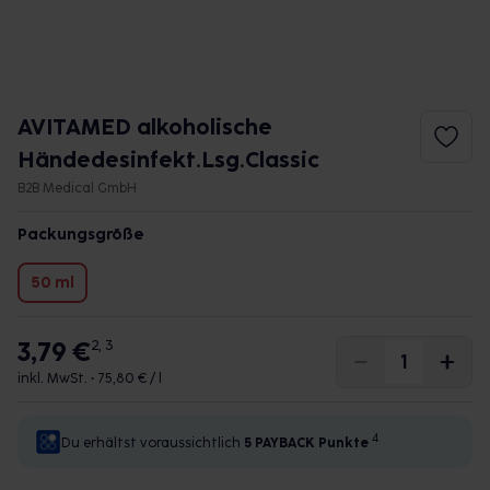
AVITAMED alkoholische
Händedesinfekt.Lsg.Classic
B2B Medical GmbH
Packungsgröße
50 ml
3,79 €
2, 3
inkl. MwSt. •
75,80 € / l
4
Du erhältst voraussichtlich
5 PAYBACK
Punkte