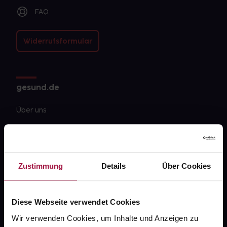
FAQ
Widerrufsformular
gesund.de
Über uns
Karriere
Newsletter
Zustimmung
Details
Über Cookies
Barrierefreiheitserklärung
PAYBACK
Diese Webseite verwendet Cookies
gesund-versorger.de
Wir verwenden Cookies, um Inhalte und Anzeigen zu
Sanitätshäuser