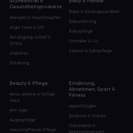
Arzneimittel &
Baby & Familie
Gesundheitsprodukte
Baby & Kindergesundheit
Allergien & Heuschnupfen
Babynahrung
Auge, Nase & Ohr
Babypflege
Beruhigung, Schlaf &
Schnuller & Co.
Stress
Zahnen & Zahnpflege
Diabetes
Erkältung
Beauty & Pflege
Ernährung,
Abnehmen, Sport &
Akne, unreine & fettige
Fitness
Haut
Appetitzügler
Anti-Age
Bonbons & Snacks
Augenpflege
Diätshakes &
Hautstraffende Pflege
Mahlzeitenersatz